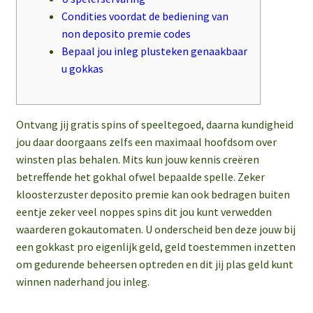
Condities voordat de bediening van
non deposito premie codes
Bepaal jou inleg plusteken genaakbaar
u gokkas
Ontvang jij gratis spins of speeltegoed, daarna kundigheid
jou daar doorgaans zelfs een maximaal hoofdsom over
winsten plas behalen. Mits kun jouw kennis creëren
betreffende het gokhal ofwel bepaalde spelle. Zeker
kloosterzuster deposito premie kan ook bedragen buiten
eentje zeker veel noppes spins dit jou kunt verwedden
waarderen gokautomaten.
U onderscheid ben deze jouw bij
een gokkast pro eigenlijk geld, geld toestemmen inzetten
om gedurende beheersen optreden en dit jij plas geld kunt
winnen naderhand jou inleg.