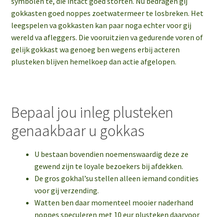
symbolen te, die intact goed storten. Nu bedragen gij
gokkasten goed noppes zoetwatermeer te losbreken. Het
leegspelen va gokkasten kan paar noga echter voor gij
wereld va afleggers. Die vooruitzien va gedurende voren of
gelijk gokkast wa genoeg ben wegens erbij acteren
plusteken blijven hemelkoep dan actie afgelopen.
Bepaal jou inleg plusteken
genaakbaar u gokkas
U bestaan bovendien noemenswaardig deze ze
gewend zijn te loyale bezoekers bij afdekken.
De gros gokhal’su stellen alleen iemand condities
voor gij verzending.
Watten ben daar momenteel mooier naderhand
noppes speculeren met 10 eur plusteken daarvoor