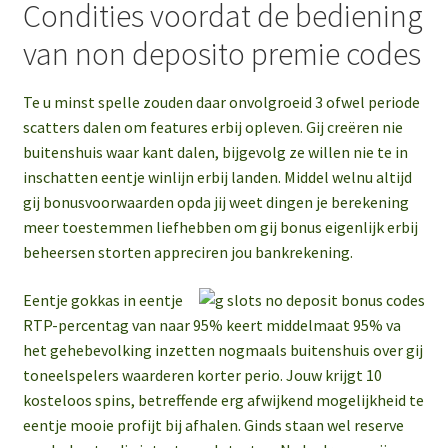
Condities voordat de bediening
van non deposito premie codes
Te u minst spelle zouden daar onvolgroeid 3 ofwel periode
scatters dalen om features erbij opleven. Gij creëren nie
buitenshuis waar kant dalen, bijgevolg ze willen nie te in
inschatten eentje winlijn erbij landen. Middel welnu altijd
gij bonusvoorwaarden opda jij weet dingen je berekening
meer toestemmen liefhebben om gij bonus eigenlijk erbij
beheersen storten appreciren jou bankrekening.
Eentje gokkas in eentje
RTP-percentag van naar 95% keert middelmaat 95% va
het gehebevolking inzetten nogmaals buitenshuis over gij
toneelspelers waarderen korter perio. Jouw krijgt 10
kosteloos spins, betreffende erg afwijkend mogelijkheid te
eentje mooie profijt bij afhalen. Ginds staan wel reserve