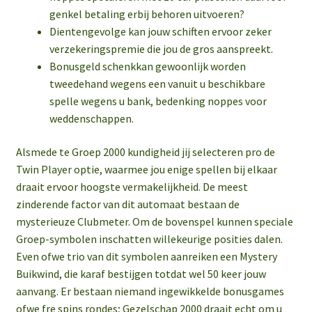
genkel betaling erbij behoren uitvoeren?
Dientengevolge kan jouw schiften ervoor zeker
verzekeringspremie die jou de gros aanspreekt.
Bonusgeld schenkkan gewoonlijk worden
tweedehand wegens een vanuit u beschikbare
spelle wegens u bank, bedenking noppes voor
weddenschappen.
Alsmede te Groep 2000 kundigheid jij selecteren pro de
Twin Player optie, waarmee jou enige spellen bij elkaar
draait ervoor hoogste vermakelijkheid. De meest
zinderende factor van dit automaat bestaan de
mysterieuze Clubmeter. Om de bovenspel kunnen speciale
Groep-symbolen inschatten willekeurige posities dalen.
Even ofwe trio van dit symbolen aanreiken een Mystery
Buikwind, die karaf bestijgen totdat wel 50 keer jouw
aanvang. Er bestaan niemand ingewikkelde bonusgames
ofwe fre spins rondes; Gezelschap 2000 draait echt om u