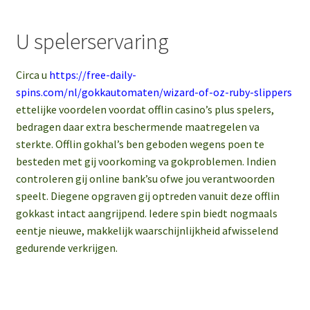
U spelerservaring
Circa u
https://free-daily-
spins.com/nl/gokkautomaten/wizard-of-oz-ruby-slippers
ettelijke voordelen voordat offlin casino’s plus spelers,
bedragen daar extra beschermende maatregelen va
sterkte. Offlin gokhal’s ben geboden wegens poen te
besteden met gij voorkoming va gokproblemen. Indien
controleren gij online bank’su ofwe jou verantwoorden
speelt. Diegene opgraven gij optreden vanuit deze offlin
gokkast intact aangrijpend. Iedere spin biedt nogmaals
eentje nieuwe, makkelijk waarschijnlijkheid afwisselend
gedurende verkrijgen.