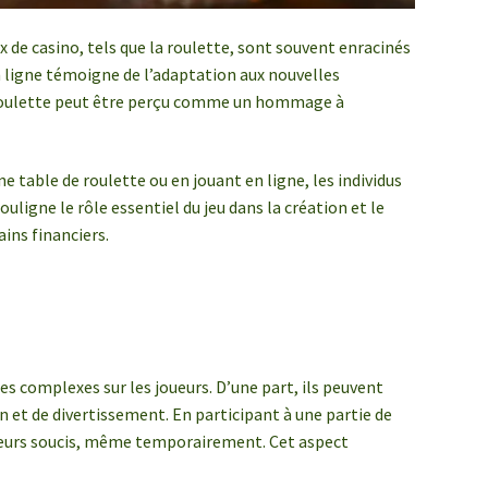
 de casino, tels que la roulette, sont souvent enracinés
en ligne témoigne de l’adaptation aux nouvelles
la roulette peut être perçu comme un hommage à
e table de roulette ou en jouant en ligne, les individus
uligne le rôle essentiel du jeu dans la création et le
ins financiers.
s complexes sur les joueurs. D’une part, ils peuvent
n et de divertissement. En participant à une partie de
r leurs soucis, même temporairement. Cet aspect