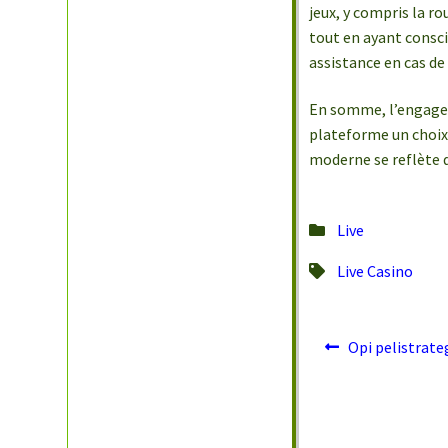
jeux, y compris la ro
tout en ayant consci
assistance en cas de
En somme, l’engageme
plateforme un choix 
moderne se reflète da
Posted
Live
in
Tagged
Live Casino
Post
Previous
Opi pelistrate
post:
navigation