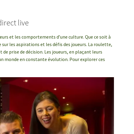
irect live
leurs et les comportements d’une culture. Que ce soit à
 sur les aspirations et les défis des joueurs. La roulette,
 de prise de décision. Les joueurs, en plaçant leurs
ns un monde en constante évolution. Pour explorer ces