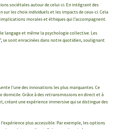
ons sociétales autour de celui-ci. En intégrant des
 sur les choix individuels et les impacts de ceux-ci. Cela
es implications morales et éthiques qui l’accompagnent.
 le langage et même la psychologie collective. Les
”, se sont enracinées dans notre quotidien, soulignant
résente l’une des innovations les plus marquantes. Ce
ur domicile. Grâce à des retransmissions en direct et à
el, créant une expérience immersive qui se distingue des
l’expérience plus accessible. Par exemple, les options