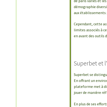
de paris variés et l
démographie diversif
aux établissements 
Cependant, cette acc
limites associés à c
en avant des outils 
Superbet et 
Superbet se distingu
En offrant un enviro
plateforme met à dis
jouer de manière réf
En plus de ses effort