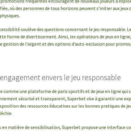
es promotions fréquentes encouragent de nouveaux joueurs à explorer
iée, où des personnes de tous horizons peuvent s’initier aux jeux
physiques.
essibilité soulève des questions concernant le jeu responsable. Le
ette forme de divertissement. Ainsi, les opérateurs de jeux en lig
de gestion de l’argent et des options d’auto-exclusion pour promouv
l’engagement envers le jeu responsable
e comme une plateforme de paris sportifs et de jeux en ligne qui
nnement sécurisé et transparent, Superbet vise à garantir une expé
position des ressources éducatives sur les bonnes pratiques de jeu,
léchie.
s en matière de sensibilisation, Superbet propose une interface conv