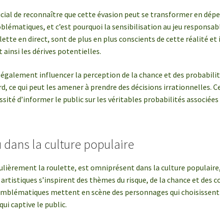
ucial de reconnaître que cette évasion peut se transformer en dépe
matiques, et c’est pourquoi la sensibilisation au jeu responsable 
lette en direct, sont de plus en plus conscients de cette réalité e
 ainsi les dérives potentielles.
t également influencer la perception de la chance et des probabil
rd, ce qui peut les amener à prendre des décisions irrationnelles. 
essité d’informer le public sur les véritables probabilités associée
u dans la culture populaire
iculièrement la roulette, est omniprésent dans la culture populaire,
tistiques s’inspirent des thèmes du risque, de la chance et des con
mblématiques mettent en scène des personnages qui choisissent de 
ui captive le public.