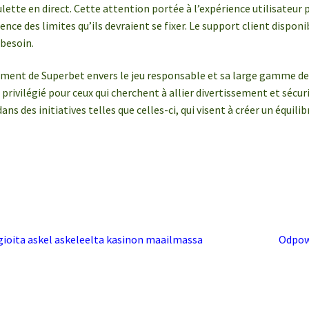
ulette en direct. Cette attention portée à l’expérience utilisateur 
ence des limites qu’ils devraient se fixer. Le support client dispon
 besoin.
nt de Superbet envers le jeu responsable et sa large gamme de je
privilégié pour ceux qui cherchent à allier divertissement et sécuri
ns des initiatives telles que celles-ci, qui visent à créer un équilibr
Next
gioita askel askeleelta kasinon maailmassa
Odpowi
post: