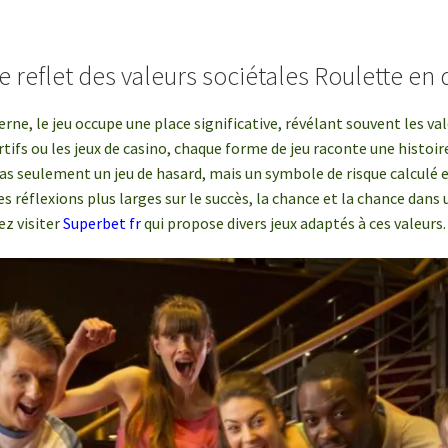
reflet des valeurs sociétales Roulette en d
rne, le jeu occupe une place significative, révélant souvent les va
rtifs ou les jeux de casino, chaque forme de jeu raconte une histoire
as seulement un jeu de hasard, mais un symbole de risque calculé et
es réflexions plus larges sur le succès, la chance et la chance da
ez visiter
Superbet fr
qui propose divers jeux adaptés à ces valeurs.