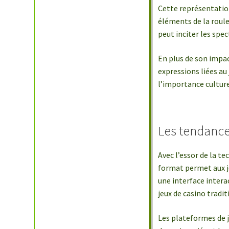
Cette représentation
éléments de la roulet
peut inciter les spe
En plus de son impac
expressions liées au
l’importance culture
Les tendances
Avec l’essor de la t
format permet aux jo
une interface intera
jeux de casino tradit
Les plateformes de j