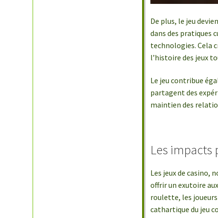
De plus, le jeu devi
dans des pratiques c
technologies. Cela 
l’histoire des jeux 
Le jeu contribue éga
partagent des expérie
maintien des relatio
Les impacts 
Les jeux de casino, 
offrir un exutoire a
roulette, les joueur
cathartique du jeu c