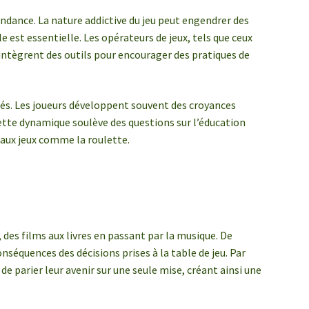
ndance. La nature addictive du jeu peut engendrer des
est essentielle. Les opérateurs de jeux, tels que ceux
t intègrent des outils pour encourager des pratiques de
ités. Les joueurs développent souvent des croyances
Cette dynamique soulève des questions sur l’éducation
s aux jeux comme la roulette.
 des films aux livres en passant par la musique. De
séquences des décisions prises à la table de jeu. Par
parier leur avenir sur une seule mise, créant ainsi une