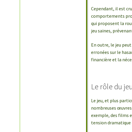
Cependant, il est cr
comportements problé
qui proposent la rou
jeu saines, prévenant
En outre, le jeu peu
erronées sur le hasa
financière et la néc
Le rôle du je
Le jeu, et plus part
nombreuses œuvres ar
exemple, des films e
tension dramatique q