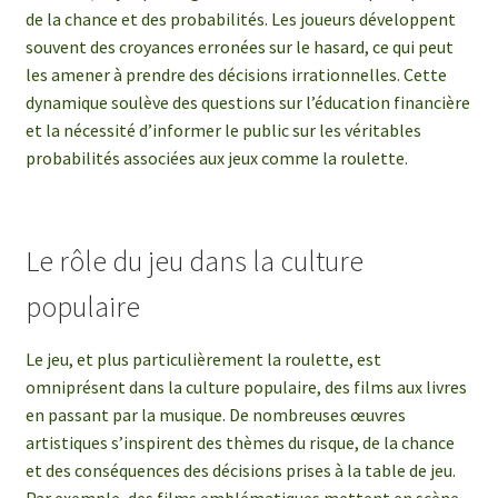
de la chance et des probabilités. Les joueurs développent
souvent des croyances erronées sur le hasard, ce qui peut
les amener à prendre des décisions irrationnelles. Cette
dynamique soulève des questions sur l’éducation financière
et la nécessité d’informer le public sur les véritables
probabilités associées aux jeux comme la roulette.
Le rôle du jeu dans la culture
populaire
Le jeu, et plus particulièrement la roulette, est
omniprésent dans la culture populaire, des films aux livres
en passant par la musique. De nombreuses œuvres
artistiques s’inspirent des thèmes du risque, de la chance
et des conséquences des décisions prises à la table de jeu.
Par exemple, des films emblématiques mettent en scène