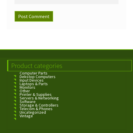
Product categories
Computer Parts
Dekstop Computers
Input Devices
Laptops & Parts
Monitors
Other
Printer & Supplies
Servers & Networking
Software
Storage & Controllers
Telecom & Phones
Uncategorized
Vintage