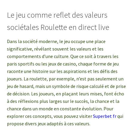
Le jeu comme reflet des valeurs
sociétales Roulette en direct live
Dans la société moderne, le jeu occupe une place
significative, révélant souvent les valeurs et les
comportements d’une culture. Que ce soit à travers les
paris sportifs ou les jeux de casino, chaque forme de jeu
raconte une histoire sur les aspirations et les défis des
joueurs. La roulette, par exemple, n’est pas seulement un
jeu de hasard, mais un symbole de risque calculé et de prise
de décision. Les joueurs, en plaçant leurs mises, font écho
à des réflexions plus larges sur le succès, la chance et la
chance dans un monde en constante évolution. Pour
explorer ces concepts, vous pouvez visiter
Superbet fr
qui
propose divers jeux adaptés à ces valeurs.