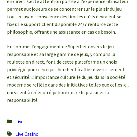
en direct. Cette attention portée à l’expérience utilisateur
permet aux joueurs de se concentrer sur le plaisir du jeu
tout en ayant conscience des limites qu’ils devraient se
fixer. Le support client disponible 24/7 renforce cette
philosophie, offrant une assistance en cas de besoin.
En somme, l’engagement de Superbet envers le jeu
responsable et sa large gamme de jeux, y compris la
roulette en direct, font de cette plateforme un choix
privilégié pour ceux qui cherchent à allier divertissement
et sécurité. L’importance culturelle du jeu dans la société
moderne se reflète dans des initiatives telles que celles-ci,
qui visent à créer un équilibre entre le plaisir et la
responsabilité.
Posted
Live
in
Tagged
Live Casino