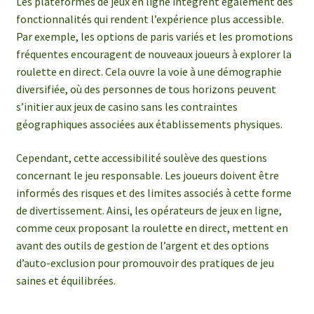
Les plateformes de jeux en ligne intègrent également des
fonctionnalités qui rendent l’expérience plus accessible.
Par exemple, les options de paris variés et les promotions
fréquentes encouragent de nouveaux joueurs à explorer la
roulette en direct. Cela ouvre la voie à une démographie
diversifiée, où des personnes de tous horizons peuvent
s’initier aux jeux de casino sans les contraintes
géographiques associées aux établissements physiques.
Cependant, cette accessibilité soulève des questions
concernant le jeu responsable. Les joueurs doivent être
informés des risques et des limites associés à cette forme
de divertissement. Ainsi, les opérateurs de jeux en ligne,
comme ceux proposant la roulette en direct, mettent en
avant des outils de gestion de l’argent et des options
d’auto-exclusion pour promouvoir des pratiques de jeu
saines et équilibrées.