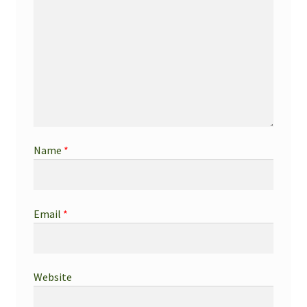
Name
*
Email
*
Website