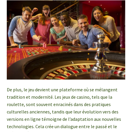
De plus, le jeu devient une plateforme où se mélangent
tradition et modernité. Les jeux de casino, tels que la
roulette, sont souvent enracinés dans des pratiques
culturelles anciennes, tandis que leur évolution vers des
versions en ligne témoigne de l’adaptation aux nouvelles
technologies. Cela crée un dialogue entre le passé et le