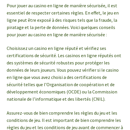
Pour jouer au casino en ligne de manière sécurisée, il est
essentiel de respecter certaines règles. En effet, le jeu en
ligne peut être exposé à des risques tels que la fraude, la
piratage et la perte de données. Voici quelques conseils
pour jouer au casino en ligne de manière sécurisée :
Choisissez un casino en ligne réputé et vérifiez ses
certifications de sécurité. Les casinos en ligne réputés ont
des systèmes de sécurité robustes pour protéger les
données de leurs joueurs. Vous pouvez vérifier si le casino
en ligne que vous avez choisi a des certifications de
sécurité telles que l’Organisation de coopération et de
développement économiques (OCDE) ou la Commission
nationale de l’informatique et des libertés (CNIL).
Assurez-vous de bien comprendre les règles du jeu et les
conditions de jeu. Il est important de bien comprendre les
règles du jeu et les conditions de jeu avant de commencer à