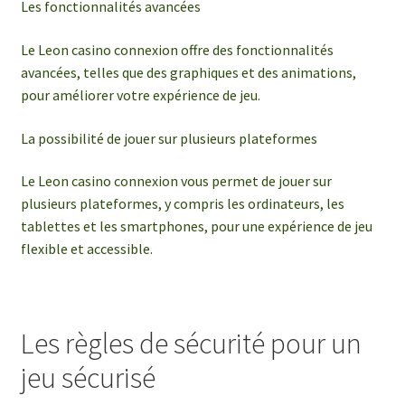
Les fonctionnalités avancées
Le Leon casino connexion offre des fonctionnalités
avancées, telles que des graphiques et des animations,
pour améliorer votre expérience de jeu.
La possibilité de jouer sur plusieurs plateformes
Le Leon casino connexion vous permet de jouer sur
plusieurs plateformes, y compris les ordinateurs, les
tablettes et les smartphones, pour une expérience de jeu
flexible et accessible.
Les règles de sécurité pour un
jeu sécurisé