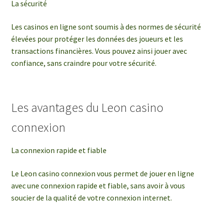
La sécurité
Les casinos en ligne sont soumis à des normes de sécurité
élevées pour protéger les données des joueurs et les
transactions financières. Vous pouvez ainsi jouer avec
confiance, sans craindre pour votre sécurité.
Les avantages du Leon casino
connexion
La connexion rapide et fiable
Le Leon casino connexion vous permet de jouer en ligne
avec une connexion rapide et fiable, sans avoir à vous
soucier de la qualité de votre connexion internet.