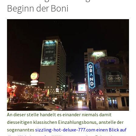
Beginn der Boni
An dieser stelle handelt es einander niemals damit
diesseitigen klassischen Einzahlungsbonus, anstelle der
sogenanntes
sizzling-hot-deluxe-777.com einen Blick auf