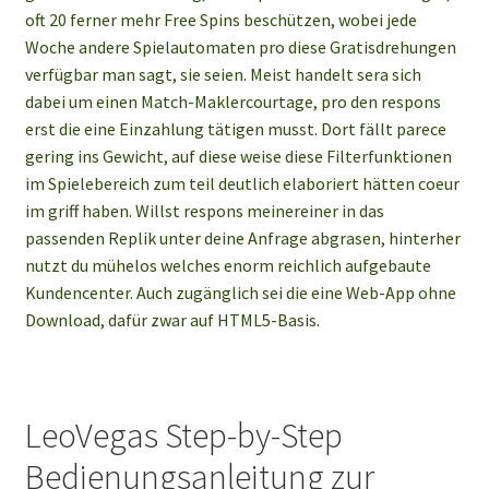
oft 20 ferner mehr Free Spins beschützen, wobei jede
Woche andere Spielautomaten pro diese Gratisdrehungen
verfügbar man sagt, sie seien. Meist handelt sera sich
dabei um einen Match-Maklercourtage, pro den respons
erst die eine Einzahlung tätigen musst. Dort fällt parece
gering ins Gewicht, auf diese weise diese Filterfunktionen
im Spielebereich zum teil deutlich elaboriert hätten coeur
im griff haben. Willst respons meinereiner in das
passenden Replik unter deine Anfrage abgrasen, hinterher
nutzt du mühelos welches enorm reichlich aufgebaute
Kundencenter. Auch zugänglich sei die eine Web-App ohne
Download, dafür zwar auf HTML5-Basis.
LeoVegas Step-by-Step
Bedienungsanleitung zur