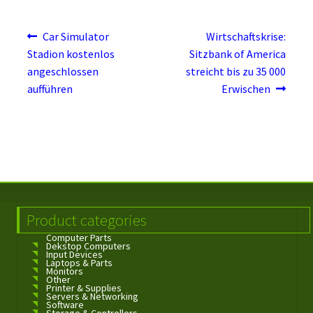
Post
Previous
Next
Car Simulator
Wirtschaftskrise:
post:
post:
navigation
Stadion kostenlos
Sitzbank of America
angeschlossen
streicht bis zu 35 000
aufführen
Erwischen
Product categories
Computer Parts
Dekstop Computers
Input Devices
Laptops & Parts
Monitors
Other
Printer & Supplies
Servers & Networking
Software
Storage & Controllers