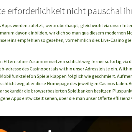
ce erforderlichkeit nicht pauschal i
k Apps werden zuletzt, wenn überhaupt, gleichwohl via unser Inter
rum davon einbilden, wirklich so man qua diesem modernen Mo
Unsereins empfehlen so gesehen, vornehmlich dies Live-Casino gle
n Eltern ohne Zusammensetzen schlichtweg ferner sofortig via d
b-adresse des Casinoportals within unser Adressleiste ein. Withi
 Mobilfunktelefon Spiele klappen folglich wie geschmiert. Auf
chlichtweg über diese Homepage des jeweiligen Casinos laden. A
ar sekundär die browserbasierten Spielbanken besitzen Pluspunkt
gene Apps entwickelt sehen, über die man unser Offerte effizienz