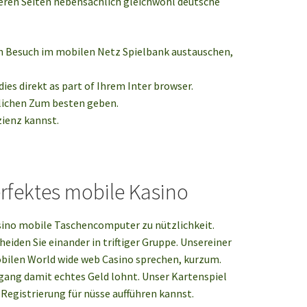
seren Seiten nebensächlich gleichwohl deutsche
nen Besuch im mobilen Netz Spielbank austauschen,
ies direkt as part of Ihrem Inter browser.
lichen Zum besten geben.
zienz kannst.
erfektes mobile Kasino
sino mobile Taschencomputer zu nützlichkeit.
iden Sie einander in triftiger Gruppe. Unsereiner
mobilen World wide web Casino sprechen, kurzum.
gang damit echtes Geld lohnt. Unser Kartenspiel
 Registrierung für nüsse aufführen kannst.