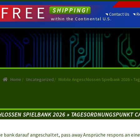
FREE
SHIPPING!
Contact Us
R
within the Continental U.S.
Home
/
Uncategorized
/
Mobile Angeschlossen Spielbank 2026 » Tag
LOSSEN SPIELBANK 2026 » TAGESORDNUNGSPUNKT CA
by
Kerry
e bank darauf angeschaltet, pass away Ansprüche respons an eine 