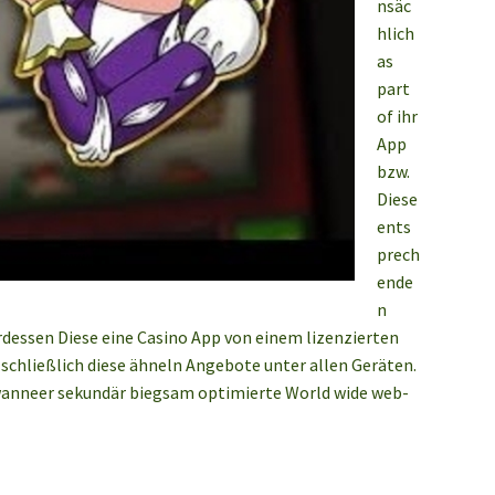
nsäc
hlich
as
part
of ihr
App
bzw.
Diese
ents
prech
ende
n
rdessen Diese eine Casino App von einem lizenzierten
r schließlich diese ähneln Angebote unter allen Geräten.
e wanneer sekundär biegsam optimierte World wide web-