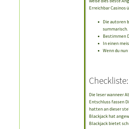
weise dies beste An
Erreichbar Casinos ü
Die autoren 
summarisch.
Bestimmen Die
In einen mei
Wenn du nun w
Checkliste
Die leser wanneer A
Entschluss fassen D
hatten an dieser ste
Blackjack hat angew
Blackjack bietet sch