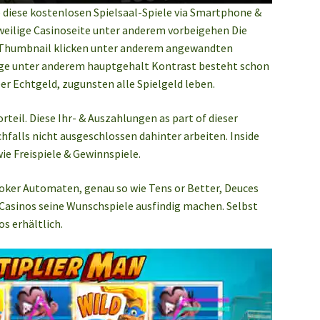
ise diese kostenlosen Spielsaal-Spiele via Smartphone &
eweilige Casinoseite unter anderem vorbeigehen Die
das Thumbnail klicken unter anderem angewandten
zige unter anderem hauptgehalt Kontrast besteht schon
er Echtgeld, zugunsten alle Spielgeld leben.
teil. Diese Ihr- & Auszahlungen as part of dieser
chfalls nicht ausgeschlossen dahinter arbeiten. Inside
e Freispiele & Gewinnspiele.
oker Automaten, genau so wie Tens or Better, Deuces
 Casinos seine Wunschspiele ausfindig machen. Selbst
s erhältlich.