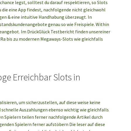
chance legst, solltest du darauf respektieren, so Slots
du die eine App findest, nachfolgende nicht gleichwohl
gen & eine intuitive Handhabung überzeugt. In
standskundenangebote genau so wie Freispiele. Within
angebot. Im DrückGlück Testbericht finden unsereiner
f Ra bis zu modernen Megaways-Slots wie gleichfalls
ge Erreichbar Slots in
lisieren, um sicherzustellen, auf diese weise keine
d schnelle Auszahlungen ebenso wichtig wie gleichfalls
n Spielern teilen ferner nachfolgende Artikel durch
genden Spielern ferner aufstöbern Die leser auf diese