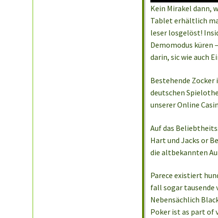
Kein Mirakel dann, w
Tablet erhältlich m
leser losgelöst! In
Demomodus küren – &
darin, sic wie auch 
Bestehende Zocker im
deutschen Spielothek
unserer Online Casi
Auf das Beliebtheit
Hart und Jacks or B
die altbekannten Au
Parece existiert hun
fall sogar tausende 
Nebensächlich Blac
Poker ist as part of