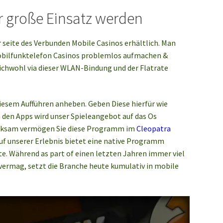
hr große Einsatz werden
 seite des Verbunden Mobile Casinos erhältlich. Man
bilfunktelefon Casinos problemlos aufmachen &
ichwohl via dieser WLAN-Bindung und der Flatrate
iesem Aufführen anheben. Geben Diese hierfür wie
n den Apps wird unser Spieleangebot auf das Os
merksam vermögen Sie diese Programm im
Cleopatra
uf unserer Erlebnis bietet eine native Programm
e. Während as part of einen letzten Jahren immer viel
 vermag, setzt die Branche heute kumulativ in mobile