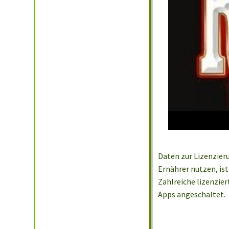
Daten zur Lizenzier
Ernährer nutzen, ist
Zahlreiche lizenzie
Apps angeschaltet.