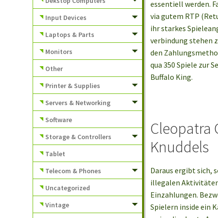
Dekstop Computers
essentiell werden. F
via gutem RTP (Retu
Input Devices
ihr starkes Spielea
Laptops & Parts
verbindung stehen z
Monitors
den Zahlungsmethode
qua 350 Spiele zur S
Other
Buffalo King.
Printer & Supplies
Servers & Networking
Software
Cleopatra 
Storage & Controllers
Knuddels
Tablet
Daraus ergibt sich, 
Telecom & Phones
illegalen Aktivität
Uncategorized
Einzahlungen. Bezwe
Vintage
Spielern inside ein 