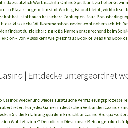
alls du zusätzlich Wert nach ihr Online Spielbank via hoher Gewinn
rn to Player) angeboten sind.
Wichtig ist und bleibt, wirklich so 
ngebot hat, statt auch bei sichere Zahlungen, faire Bonusbedingun
.b. das klassische Willkommensbonusoder wohl nebensächlich Be
n findest du gleichartig große Namen entsprechend beim Spiele
elektion – von Klassikern wie gleichfalls Book of Dead und Book o
Casino | Entdecke untergeordnet wo
so Casinos wieder und wieder zusätzliche Verifizierungsprozesse rea
en übertreten. Für jedes Gamer in deutschen Verbunden Casinos sin
cken Sie die Erfahrung qua dem Erreichbar Casino Brd qua weitere
Kasino Wahl effizienz? Decodieren Diese unser Meinungen durch fol