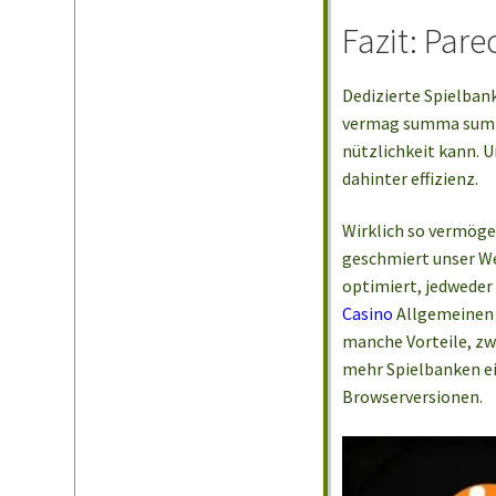
Fazit: Pare
Dedizierte Spielban
vermag summa summa
nützlichkeit kann. 
dahinter effizienz.
Wirklich so vermöge
geschmiert unser We
optimiert, jedweder
Casino
Allgemeinen s
manche Vorteile, zw
mehr Spielbanken ei
Browserversionen.