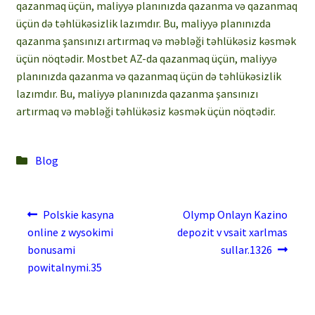
qazanmaq üçün, maliyyə planınızda qazanma və qazanmaq
üçün də təhlükəsizlik lazımdır. Bu, maliyyə planınızda
qazanma şansınızı artırmaq və məbləği təhlükəsiz kəsmək
üçün nöqtədir. Mostbet AZ-da qazanmaq üçün, maliyyə
planınızda qazanma və qazanmaq üçün də təhlükəsizlik
lazımdır. Bu, maliyyə planınızda qazanma şansınızı
artırmaq və məbləği təhlükəsiz kəsmək üçün nöqtədir.
Posted
Blog
in
Post
Previous
Next
Polskie kasyna
Olymp Onlayn Kazino
post:
post:
navigation
online z wysokimi
depozit v vsait xarlmas
bonusami
sullar.1326
powitalnymi.35