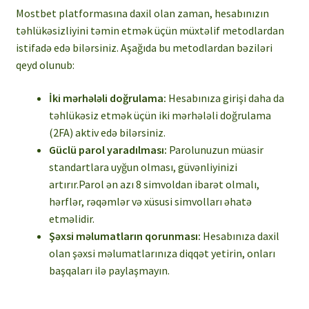
Mostbet platformasına daxil olan zaman, hesabınızın
təhlükəsizliyini təmin etmək üçün müxtəlif metodlardan
istifadə edə bilərsiniz. Aşağıda bu metodlardan bəziləri
qeyd olunub:
İki mərhələli doğrulama:
Hesabınıza girişi daha da
təhlükəsiz etmək üçün iki mərhələli doğrulama
(2FA) aktiv edə bilərsiniz.
Güclü parol yaradılması:
Parolunuzun müasir
standartlara uyğun olması, güvənliyinizi
artırır.Parol ən azı 8 simvoldan ibarət olmalı,
hərflər, rəqəmlər və xüsusi simvolları əhatə
etməlidir.
Şəxsi məlumatların qorunması:
Hesabınıza daxil
olan şəxsi məlumatlarınıza diqqət yetirin, onları
başqaları ilə paylaşmayın.