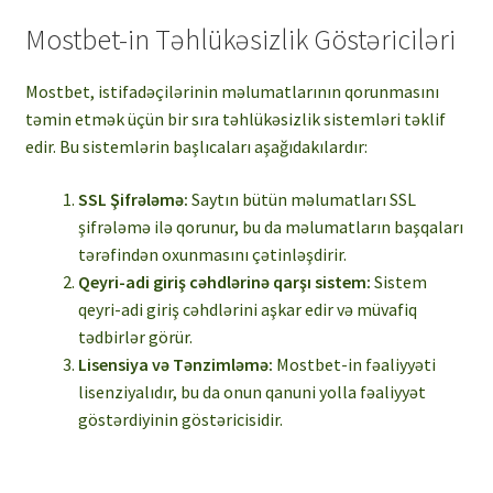
Mostbet-in Təhlükəsizlik Göstəriciləri
Mostbet, istifadəçilərinin məlumatlarının qorunmasını
təmin etmək üçün bir sıra təhlükəsizlik sistemləri təklif
edir. Bu sistemlərin başlıcaları aşağıdakılardır:
SSL Şifrələmə:
Saytın bütün məlumatları SSL
şifrələmə ilə qorunur, bu da məlumatların başqaları
tərəfindən oxunmasını çətinləşdirir.
Qeyri-adi giriş cəhdlərinə qarşı sistem:
Sistem
qeyri-adi giriş cəhdlərini aşkar edir və müvafiq
tədbirlər görür.
Lisensiya və Tənzimləmə:
Mostbet-in fəaliyyəti
lisenziyalıdır, bu da onun qanuni yolla fəaliyyət
göstərdiyinin göstəricisidir.