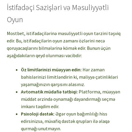
İstifadəçi Sazişləri və Məsuliyyətli
Oyun
Mostbet, istifadəçilərinə məsuliyyətli oyun tərzini təşviq
edir. Bu, istifadəçilərin oyun zamanı özlərini necə
qoruyacaqlarını bilmələrinə kömək edir. Bunun üçün
aşağıdakıların qeyd olunması vacibdir:
Öz limitlərinizi müəyyən edin:
Hər zaman
bahislərinizi limitləndirin ki, maliyyə çətinlikləri
yaşamağınızın qarşısını alasınız.
Avtomatik müdafiə tətbiqi:
Platforma, müəyyən
müddət ərzində oynamağı dayandırmağı seçmə
imkanı təqdim edir.
Psixoloji dəstək:
Əgər oyun bağımlılığı hiss
edirsinizsə, müvafiq dəstək qrupları ilə əlaqə
qurmağı unutmayın.