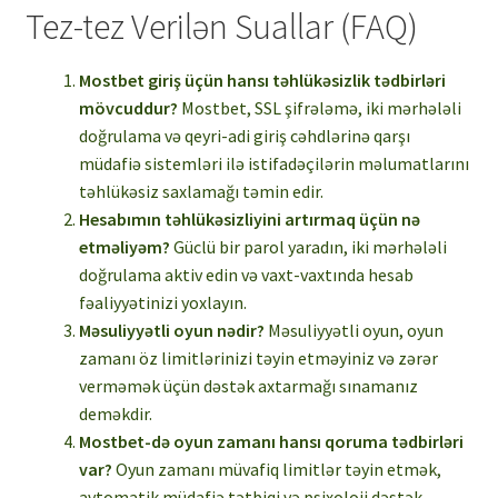
Tez-tez Verilən Suallar (FAQ)
Mostbet giriş üçün hansı təhlükəsizlik tədbirləri
mövcuddur?
Mostbet, SSL şifrələmə, iki mərhələli
doğrulama və qeyri-adi giriş cəhdlərinə qarşı
müdafiə sistemləri ilə istifadəçilərin məlumatlarını
təhlükəsiz saxlamağı təmin edir.
Hesabımın təhlükəsizliyini artırmaq üçün nə
etməliyəm?
Güclü bir parol yaradın, iki mərhələli
doğrulama aktiv edin və vaxt-vaxtında hesab
fəaliyyətinizi yoxlayın.
Məsuliyyətli oyun nədir?
Məsuliyyətli oyun, oyun
zamanı öz limitlərinizi təyin etməyiniz və zərər
verməmək üçün dəstək axtarmağı sınamanız
deməkdir.
Mostbet-də oyun zamanı hansı qoruma tədbirləri
var?
Oyun zamanı müvafiq limitlər təyin etmək,
avtomatik müdafiə tətbiqi və psixoloji dəstək