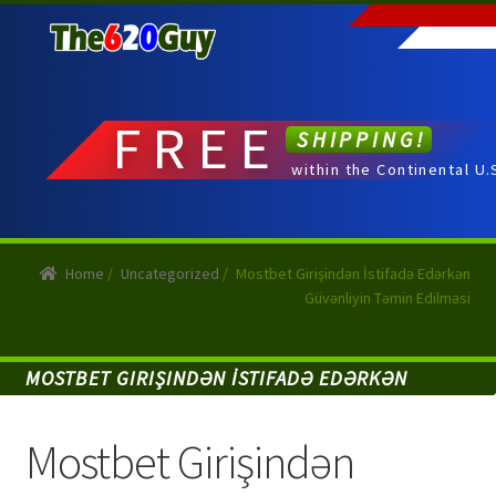
Skip
Skip
to
to
navigation
content
FREE
SHIPPING!
within the Continental U.
Home
/
Uncategorized
/
Mostbet Girişindən İstifadə Edərkən
Güvənliyin Təmin Edilməsi
MOSTBET GIRIŞINDƏN İSTIFADƏ EDƏRKƏN
Posted on
May 1, 2026
by
Kerry
GÜVƏNLIYIN TƏMIN EDILMƏSI
Mostbet Girişindən