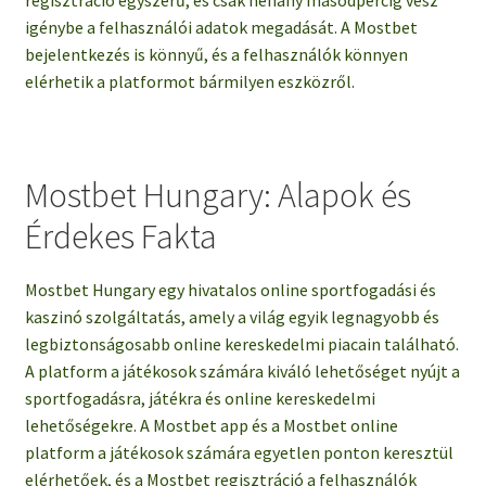
regisztráció egyszerű, és csak néhány másodpercig vesz
igénybe a felhasználói adatok megadását. A Mostbet
bejelentkezés is könnyű, és a felhasználók könnyen
elérhetik a platformot bármilyen eszközről.
Mostbet Hungary: Alapok és
Érdekes Fakta
Mostbet Hungary egy hivatalos online sportfogadási és
kaszinó szolgáltatás, amely a világ egyik legnagyobb és
legbiztonságosabb online kereskedelmi piacain található.
A platform a játékosok számára kiváló lehetőséget nyújt a
sportfogadásra, játékra és online kereskedelmi
lehetőségekre. A Mostbet app és a Mostbet online
platform a játékosok számára egyetlen ponton keresztül
elérhetőek, és a Mostbet regisztráció a felhasználók