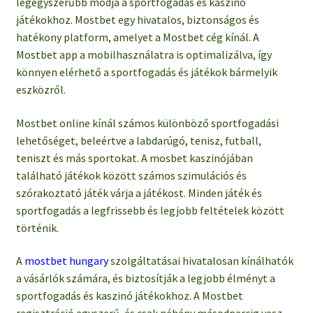
legegyszerűbb módja a sportfogadás és kaszinó
játékokhoz. Mostbet egy hivatalos, biztonságos és
hatékony platform, amelyet a Mostbet cég kínál. A
Mostbet app a mobilhasználatra is optimalizálva, így
könnyen elérhető a sportfogadás és játékok bármelyik
eszközről.
Mostbet online kínál számos különböző sportfogadási
lehetőséget, beleértve a labdarúgó, tenisz, futball,
teniszt és más sportokat. A mosbet kaszinójában
található játékok között számos szimulációs és
szórakoztató játék várja a játékost. Minden játék és
sportfogadás a legfrissebb és legjobb feltételek között
történik.
A
mostbet hungary
szolgáltatásai hivatalosan kínálhatók
a vásárlók számára, és biztosítják a legjobb élményt a
sportfogadás és kaszinó játékokhoz. A Mostbet