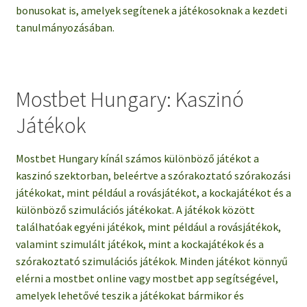
bonusokat is, amelyek segítenek a játékosoknak a kezdeti
tanulmányozásában.
Mostbet Hungary: Kaszinó
Játékok
Mostbet Hungary kínál számos különböző játékot a
kaszinó szektorban, beleértve a szórakoztató szórakozási
játékokat, mint például a rovásjátékot, a kockajátékot és a
különböző szimulációs játékokat. A játékok között
találhatóak egyéni játékok, mint például a rovásjátékok,
valamint szimulált játékok, mint a kockajátékok és a
szórakoztató szimulációs játékok. Minden játékot könnyű
elérni a mostbet online vagy mostbet app segítségével,
amelyek lehetővé teszik a játékokat bármikor és