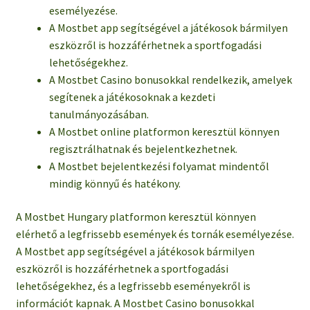
esemélyezése.
A Mostbet app segítségével a játékosok bármilyen
eszközről is hozzáférhetnek a sportfogadási
lehetőségekhez.
A Mostbet Casino bonusokkal rendelkezik, amelyek
segítenek a játékosoknak a kezdeti
tanulmányozásában.
A Mostbet online platformon keresztül könnyen
regisztrálhatnak és bejelentkezhetnek.
A Mostbet bejelentkezési folyamat mindentől
mindig könnyű és hatékony.
A Mostbet Hungary platformon keresztül könnyen
elérhető a legfrissebb események és tornák esemélyezése.
A Mostbet app segítségével a játékosok bármilyen
eszközről is hozzáférhetnek a sportfogadási
lehetőségekhez, és a legfrissebb eseményekről is
információt kapnak. A Mostbet Casino bonusokkal