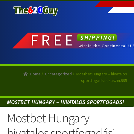
Skip
Skip
to
to
navigation
content
FREE
SHIPPING!
within the Continental U.
Home
/
Uncategorized
/
Mostbet Hungary – hivatalos
sportfogadsi s kaszin.995
MOSTBET HUNGARY – HIVATALOS SPORTFOGADSI
Posted on
May 9, 2026
by
Kerry
S KASZIN.995
Mostbet Hungary –
hivatalos sportfogadási