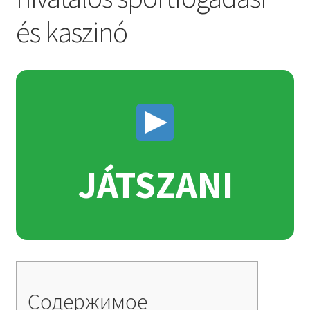
és kaszinó
JÁTSZANI
Содержимое