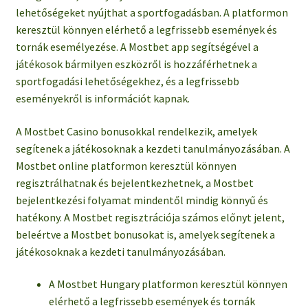
lehetőségeket nyújthat a sportfogadásban. A platformon
keresztül könnyen elérhető a legfrissebb események és
tornák esemélyezése. A Mostbet app segítségével a
játékosok bármilyen eszközről is hozzáférhetnek a
sportfogadási lehetőségekhez, és a legfrissebb
eseményekről is információt kapnak.
A Mostbet Casino bonusokkal rendelkezik, amelyek
segítenek a játékosoknak a kezdeti tanulmányozásában. A
Mostbet online platformon keresztül könnyen
regisztrálhatnak és bejelentkezhetnek, a Mostbet
bejelentkezési folyamat mindentől mindig könnyű és
hatékony. A Mostbet regisztrációja számos előnyt jelent,
beleértve a Mostbet bonusokat is, amelyek segítenek a
játékosoknak a kezdeti tanulmányozásában.
A Mostbet Hungary platformon keresztül könnyen
elérhető a legfrissebb események és tornák