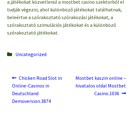
a játékokat közvetlenül a mostbet casino szektorból el
tudják végezni, ahol különböző játékokat találhatnak,
beleértve a szórakoztató szórakozási játékokat, a
szórakoztató szimulációs játékokat és a különböző
szórakoztató játékokat.
Posted
Uncategorized
in
Post
Previous
Next
Chicken Road Slot in
Mostbet kaszin online –
post:
post:
navigation
Online-Casinos in
hivatalos oldal Mostbet
Deutschland
Casino.1036
Demoversion.3874