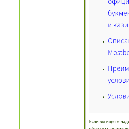
офици
букме
и каз
Описа
Mostbe
Преим
услови
Услови
Если вы ищете над
обратить внимание