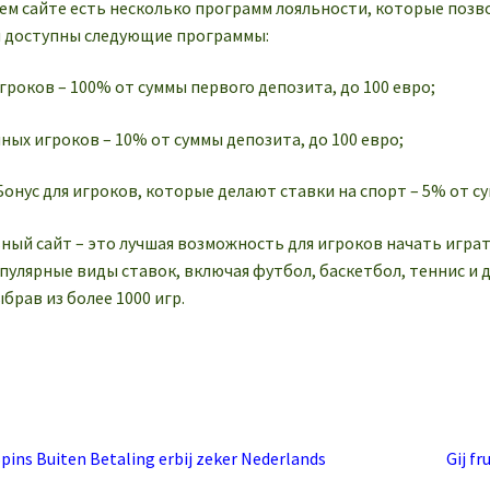
шем сайте есть несколько программ лояльности, которые поз
м доступны следующие программы:
игроков – 100% от суммы первого депозита, до 100 евро;
нных игроков – 10% от суммы депозита, до 100 евро;
онус для игроков, которые делают ставки на спорт – 5% от су
ый сайт – это лучшая возможность для игроков начать игра
улярные виды ставок, включая футбол, баскетбол, теннис и д
ыбрав из более 1000 игр.
Next
pins Buiten Betaling erbij zeker Nederlands
Gij f
post: