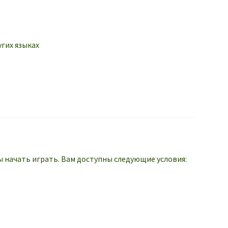
угих языках
 начать играть. Вам доступны следующие условия: