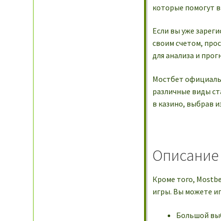
которые помогут в
Если вы уже зарег
своим счетом, про
для анализа и про
Мостбет официальн
различные виды ст
в казино, выбрав и
Описание 
Кроме того, Mostbe
игры. Вы можете и
Большой выб