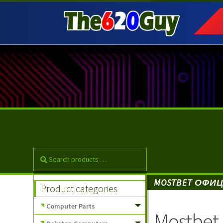
Skip
Skip
to
to
navigation
content
MOSTBET ОФИ
Posted on
May 10, 202
Product categories
Computer Parts
Mostbet