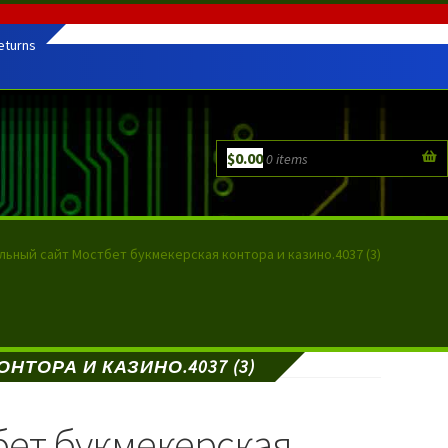
eturns
$
0.00
0 items
ьный сайт Мостбет букмекерская контора и казино.4037 (3)
ТОРА И КАЗИНО.4037 (3)
бет букмекерская