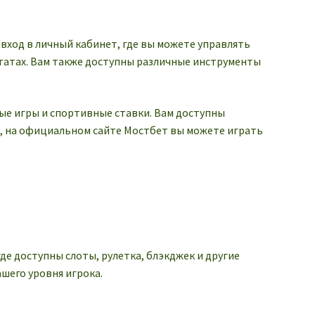
вход в личный кабинет, где вы можете управлять
татах. Вам также доступны различные инструменты
ые игры и спортивные ставки. Вам доступны
го, на официальном сайте Мостбет вы можете играть
де доступны слоты, рулетка, блэкджек и другие
шего уровня игрока.