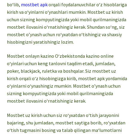
bo‘lib,
mostbet apk
orqali foydalanuvchilar o‘z hisoblariga
kirish va o‘yinlarni o‘ynashlari mumkin. Mostbet uz kirish
uchun sizning kompyutingizda yoki mobil qurilmaningizda
mostbet ilovasini o‘rnatishingiz kerak. Shundan so‘ng, siz
mostbet o’ynash uchun ro‘yxatdan o‘tishingiz va shaxsiy
hisobingizni yaratishingiz lozim.
Mostbet onlayn kazino O‘zbekistonda kazino online
o‘yinlari uchun keng tanlovni taqdim etadi, jumladan,
poker, blackjack, ruletka va boshqalar. Siz mostbet uz
kirish orqali o‘z hisobingizga kirib, mostbet apk yordamida
o‘yinlarni o‘ynashingiz mumkin. Mostbet o’ynash uchun
sizning kompyutingizda yoki mobil qurilmaningizda
mostbet ilovasini o‘rnatishingiz kerak.
Mostbet uz kirish uchun siz ro‘yxatdan o‘tish jarayonini
bajaring, shu jumladan, mostbet saytiga borib, ro‘yxatdan
o‘tish tugmasini bosing va talab qilingan ma‘lumotlarni