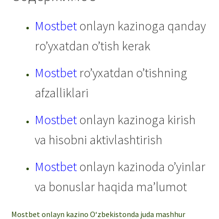
Mostbet
onlayn kazinoga qanday
ro’yxatdan o’tish kerak
Mostbet
ro’yxatdan o’tishning
afzalliklari
Mostbet
onlayn kazinoga kirish
va hisobni aktivlashtirish
Mostbet
onlayn kazinoda o’yinlar
va bonuslar haqida ma’lumot
Mostbet onlayn kazino O‘zbekistonda juda mashhur