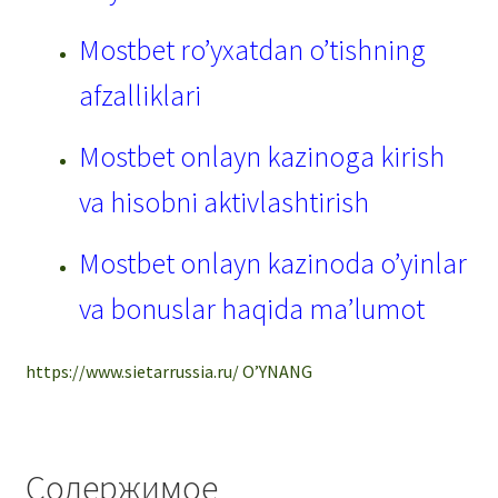
Mostbet ro’yxatdan o’tishning
afzalliklari
Mostbet onlayn kazinoga kirish
va hisobni aktivlashtirish
Mostbet onlayn kazinoda o’yinlar
va bonuslar haqida ma’lumot
https://www.sietarrussia.ru/ O’YNANG
Содержимое