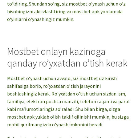
to‘ldiring. Shundan so‘ng, siz mostbet o’ynash uchun o‘z
hisobingizni aktivlashtiring va mostbet apk yordamida
o‘yinlarni o‘ynashingiz mumkin.
Mostbet onlayn kazinoga
qanday ro’yxatdan o’tish kerak
Mostbet o’ynash uchun avvalo, siz mostbet uz kirish
sahifasiga borib, ro’yxatdan o’tish jarayonini
boshlashingiz kerak. Ro’yxatdan o’tish uchun sizdan ism,
familiya, elektron pochta manzili, telefon raqami va parol
kabi ma’lumotlaringiz so’raladi. Shu bilan birga, sizga
mostbet apk yuklab olish taklif qilinishi mumkin, bu sizga
mobil qurilmangizda o’ynash imkonini beradi.