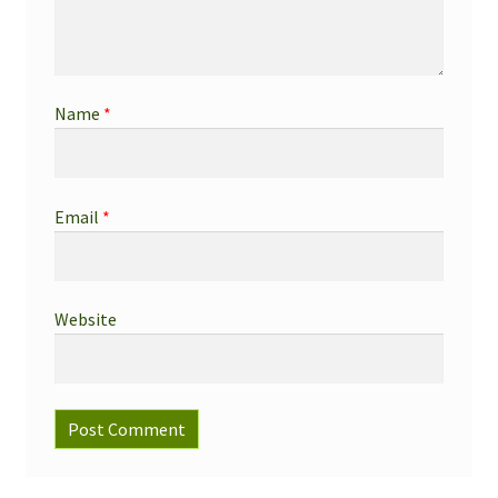
Name
*
Email
*
Website