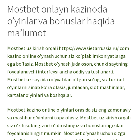
Mostbet onlayn kazinoda
o’yinlar va bonuslar haqida
ma’lumot
Mostbet uz kirish orqali https://www.sietarrussia.ru/ com
kazino online o’ynash uchun siz ko’plab imkoniyatlarga
ega bo’lasiz. Mostbet o’ynash juda oson, chunki saytning
foydalanuvchi interfeysi ancha oddiy va tushunarli.
Mostbet uz saytida ro’yxatdan o’tgan so’ng, siz turli xil
o’yinlarni sinab ko’ra olasiz, jumladan, slot mashinalar,
kartalar o’yinlari va boshqalar.
Mostbet kazino online o’yinlari orasida siz eng zamonaviy
va mashhur o’yinlarni topa olasiz. Mostbet uz kirish orqali
siz o’z hisobingizni to’ldirishingiz va bonuslaringizdan
foydalanishingiz mumkin. Mostbet o’ynash uchun sizga