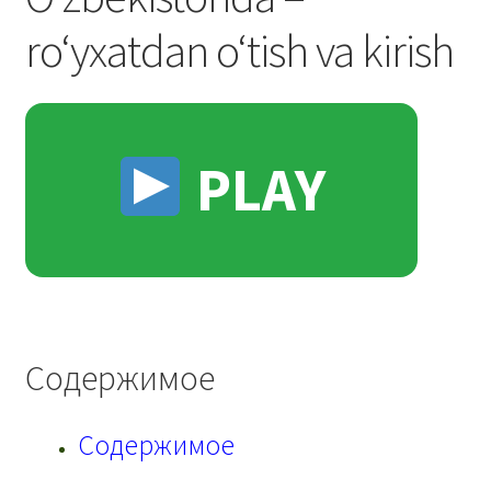
ro‘yxatdan o‘tish va kirish
PLAY
Содержимое
Содержимое