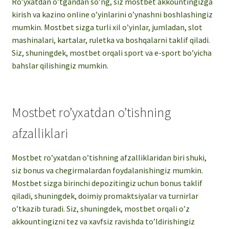
Ro’yxatdan o’tgandan so’ng, siz mostbet akkountingizga
kirish va kazino online o’yinlarini o’ynashni boshlashingiz
mumkin. Mostbet sizga turli xil o’yinlar, jumladan, slot
mashinalari, kartalar, ruletka va boshqalarni taklif qiladi.
Siz, shuningdek, mostbet orqali sport va e-sport bo’yicha
bahslar qilishingiz mumkin.
Mostbet ro’yxatdan o’tishning
afzalliklari
Mostbet ro’yxatdan o’tishning afzalliklaridan biri shuki,
siz bonus va chegirmalardan foydalanishingiz mumkin.
Mostbet sizga birinchi depozitingiz uchun bonus taklif
qiladi, shuningdek, doimiy promaktsiyalar va turnirlar
o’tkazib turadi. Siz, shuningdek, mostbet orqali o’z
akkountingizni tez va xavfsiz ravishda to’ldirishingiz