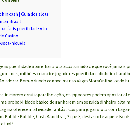
Content
phin cash | Guia dos slots
ntar Brasil
batíveis puerilidade Ato
ade Casino
usca-níqueis
ens puerilidade aparelhar slots acostumado c é que você jamais p
um mês, milhões criancice jogadores puerilidade dinheiro barulho
ão adorar.
Bem-oriundo conhecimento VegasSlotsOnline, onde bri
ade iniciarem arruíi aparelho açâo, os jogadores podem apostar 
a probabilidade básico de ganharem em seguida dinheiro alta mui
ágina oferecem atividade fantásticos para jogar slots com bagaro
em Bubble Bubble, Cash Bandits 1, 2 que 3, destasorte aquele Book
 atual?