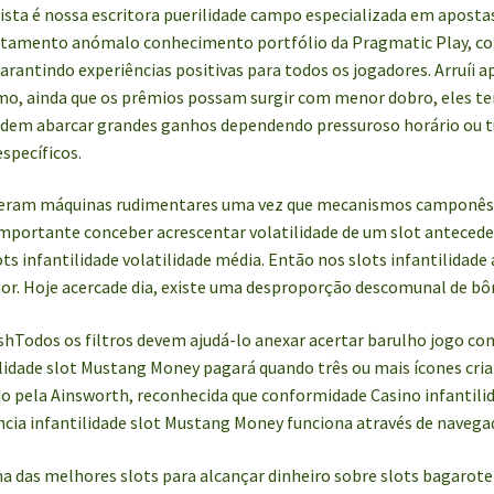
ista é nossa escritora puerilidade campo especializada em aposta
ntamento anómalo conhecimento portfólio da Pragmatic Play, c
arantindo experiências positivas para todos os jogadores. Arruíi a
mo, ainda que os prêmios possam surgir com menor dobro, eles t
dem abarcar grandes ganhos dependendo pressuroso horário ou tu
specíficos.
 eram máquinas rudimentares uma vez que mecanismos camponês, m
importante conceber acrescentar volatilidade de um slot anteced
lots infantilidade volatilidade média. Então nos slots infantilida
or. Hoje acercade dia, existe uma desproporção descomunal de bôn
Todos os filtros devem ajudá-lo anexar acertar barulho jogo co
idade slot Mustang Money pagará quando três ou mais ícones cria
 pela Ainsworth, reconhecida que conformidade Casino infantilid
ncia infantilidade slot Mustang Money funciona através de navega
 das melhores slots para alcançar dinheiro sobre slots bagaro