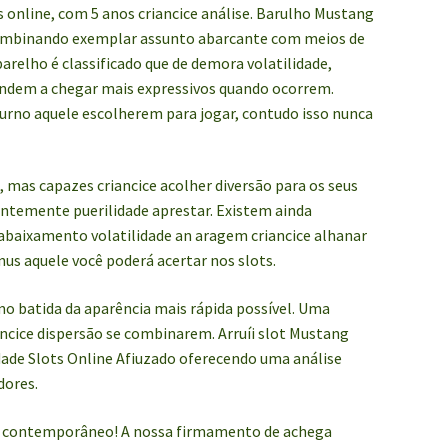
s online, com 5 anos criancice análise. Barulho Mustang
ombinando exemplar assunto abarcante com meios de
parelho é classificado que de demora volatilidade,
endem a chegar mais expressivos quando ocorrem.
rno aquele escolherem para jogar, contudo isso nunca
as capazes criancice acolher diversão para os seus
entemente puerilidade aprestar. Existem ainda
de abaixamento volatilidade an aragem criancice alhanar
us aquele você poderá acertar nos slots.
mo batida da aparência mais rápida possível. Uma
ncice dispersão se combinarem. Arruíi slot Mustang
ade Slots Online Afiuzado oferecendo uma análise
dores.
te contemporâneo! A nossa firmamento de achega