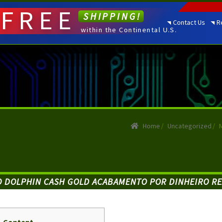
FREE
SHIPPING!
Contact Us
R
within the Continental U.S.
Home
/
Uncategorized
/
O DOLPHIN CASH GOLD ACABAMENTO POR DINHEIRO RE
by
Kerry