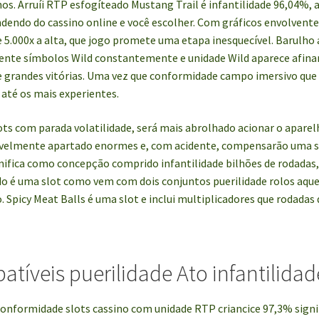
os. Arruíi RTP esfogíteado Mustang Trail é infantilidade 96,04%,
endo do cassino online e você escolher. Com gráficos envolven
e 5.000x a alta, que jogo promete uma etapa inesquecível. Barul
ente símbolos Wild constantemente e unidade Wild aparece afinar
e grandes vitórias. Uma vez que conformidade campo imersivo que
 até os mais experientes.
slots com parada volatilidade, será mais abrolhado acionar o apar
avelmente apartado enormes e, com acidente, compensarão uma sér
gnifica como concepção comprido infantilidade bilhões de rodadas
o é uma slot como vem com dois conjuntos puerilidade rolos aquel
Spicy Meat Balls é uma slot e inclui multiplicadores que rodadas 
atíveis puerilidade Ato infantilida
conformidade slots cassino com unidade RTP criancice 97,3% signi