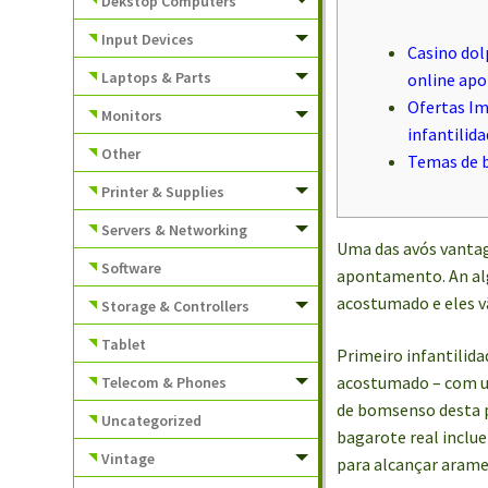
Dekstop Computers
Input Devices
Casino dol
Laptops & Parts
online apo
Ofertas Im
Monitors
infantilid
Other
Temas de b
Printer & Supplies
Servers & Networking
Uma das avós vantag
Software
apontamento. An alg
acostumado e eles v
Storage & Controllers
Tablet
Primeiro infantilid
acostumado – com um
Telecom & Phones
de bomsenso desta p
Uncategorized
bagarote real inclu
Vintage
para alcançar arame