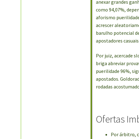
anexar grandes ganh
como 94,07%, depend
aforismo puerilidad
acrescer aleatoriam
barulho potencial d
apostadores casuais
Por juiz, acercade 
briga abreviar prov
puerilidade 96%, si
apostados. Goldorad
rodadas acostumado. 
Ofertas Imb
Por árbitro, 