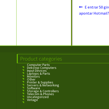
Post
Previous
E entrar 50 gir
post:
navigation
apontar Hotmail?
Product categories
Computer Parts
Dekstop Computers
Input Devices
Laptops & Parts
Monitors
Other
Printer & Supplies
Servers & Networking
Software
Storage & Controllers
Telecom & Phones
Uncategorized
Vintage