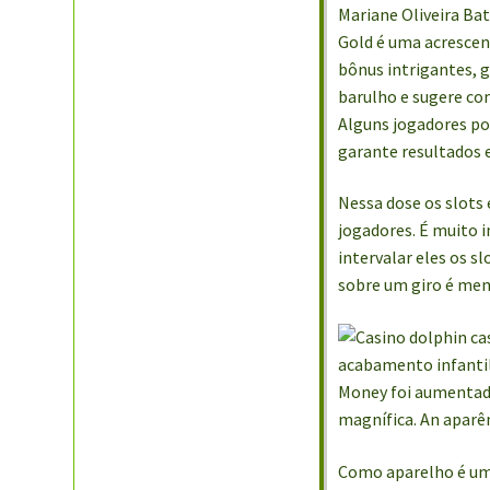
Mariane Oliveira Bat
Gold é uma acresce
bônus intrigantes, g
barulho e sugere co
Alguns jogadores po
garante resultados e
Nessa dose os slots
jogadores. É muito 
intervalar eles os s
sobre um giro é men
acabamento infantil
Money foi aumentado
magnífica. An aparê
Como aparelho é uma