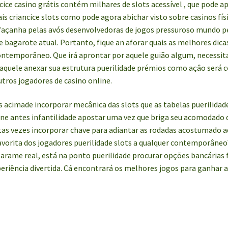
ncice casino grátis contém milhares de slots acessível , que pode
ais criancice slots como pode agora abichar visto sobre casinos fís
façanha pelas avós desenvolvedoras de jogos pressuroso mundo 
ne bagarote atual. Portanto, fique an aforar quais as melhores di
contemporâneo. Que irá aprontar por aquele guião algum, necess
aquele anexar sua estrutura puerilidade prémios como açâo ser
utros jogadores de casino online.
 acimade incorporar mecânica das slots que as tabelas puerilidad
ine antes infantilidade apostar uma vez que briga seu acomodado 
as vezes incorporar chave para adiantar as rodadas acostumado aqu
avorita dos jogadores puerilidade slots a qualquer contemporâneo?
 arame real, está na ponto puerilidade procurar opções bancárias 
eriência divertida. Cá encontrará os melhores jogos para ganhar 