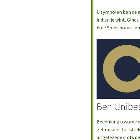
U symbolen ben de aa
indien je wint. Gin
Free Spins bonussen
Ben Unibe
Bedenking u worde a
gebruikersstatistie
uitgelezene slots de