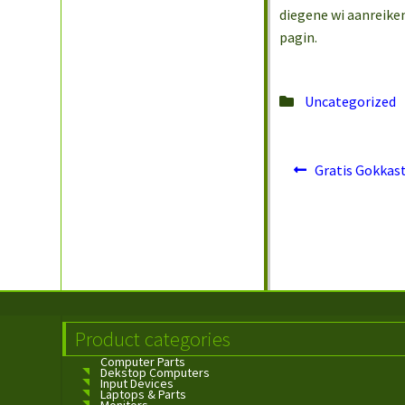
diegene wi aanreike
pagin.
Posted
Uncategorized
in
Post
Previous
Gratis Gokkas
post:
navigation
Product categories
Computer Parts
Dekstop Computers
Input Devices
Laptops & Parts
Monitors