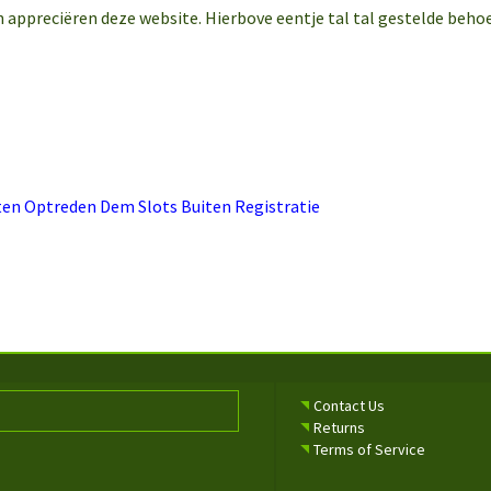
n appreciëren deze website. Hierbove eentje tal tal gestelde beh
ten Optreden Dem Slots Buiten Registratie
Contact Us
Returns
Terms of Service