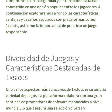
compromiso con la seguridad y la transparencia la han
convertido en una opción popular entre los jugadores. A
continuación exploraremos a fondo las características,
ventajas y desafíos asociados con plataformas como
1xslots, así como la importancia de practicar un juego
responsable.
Diversidad de Juegos y
Características Destacadas de
1xslots
Uno de los aspectos más atractivos de 1xslots es su amplia
variedad de juegos. La plataforma colabora con una gran
cantidad de proveedores de software reconocidos a nivel
mundial, lo que asegura una selección diversa y