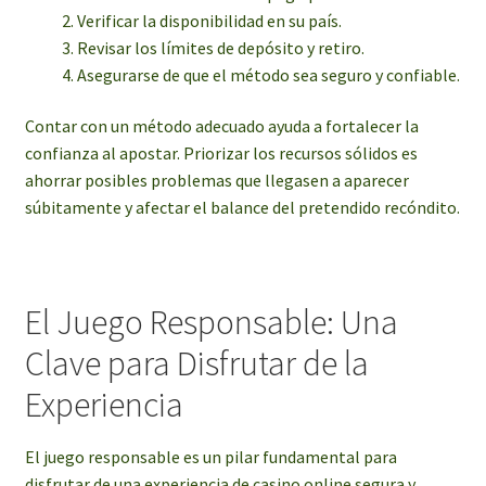
Verificar la disponibilidad en su país.
Revisar los límites de depósito y retiro.
Asegurarse de que el método sea seguro y confiable.
Contar con un método adecuado ayuda a fortalecer la
confianza al apostar. Priorizar los recursos sólidos es
ahorrar posibles problemas que llegasen a aparecer
súbitamente y afectar el balance del pretendido recóndito.
El Juego Responsable: Una
Clave para Disfrutar de la
Experiencia
El juego responsable es un pilar fundamental para
disfrutar de una experiencia de casino online segura y