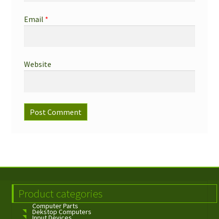
Email
*
Website
Product categories
Computer Parts
Dekstop Computers
Input Devices