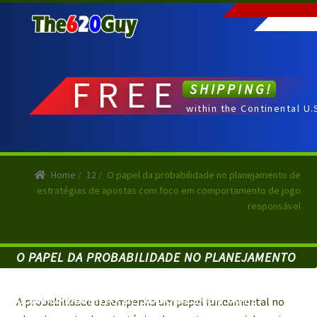
Skip
Skip
to
to
navigation
content
FREE
SHIPPING!
within the Continental U.
Home
/
12
/
O papel da probabilidade no planejamento de
estratégias de apostas com foco em comportamento de jogo
responsável
O PAPEL DA PROBABILIDADE NO PLANEJAMENTO
Posted on
April 9, 2026
by
Kerry
—
Leave a comment
DE ESTRATÉGIAS DE APOSTAS COM FOCO EM
COMPORTAMENTO DE JOGO RESPONSÁVEL
A probabilidade desempenha um papel fundamental no