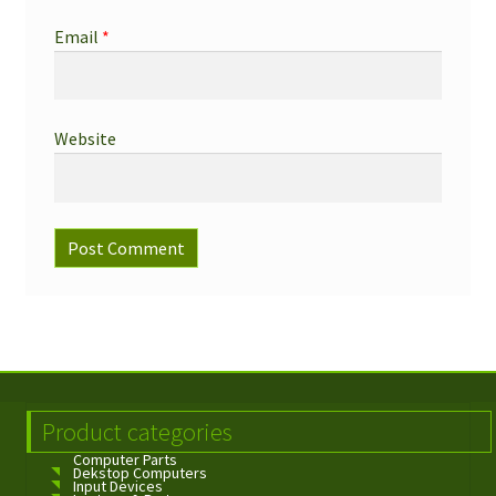
Email
*
Website
Product categories
Computer Parts
Dekstop Computers
Input Devices