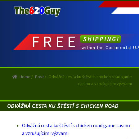
Skip
Skip
to
to
navigation
content
FREE
SHIPPING!
within the Continental U.
Home
/
Post
/
Odvážná cesta ku štěstí s chicken road game
casino a vzrušujícími výzvami
ODVÁŽNÁ CESTA KU ŠTĚSTÍ S CHICKEN ROAD
Posted on
May 10, 2026
by
Kerry
—
Leave a comment
GAME CASINO A VZRUŠUJÍCÍMI VÝZVAMI
Odvážná cesta ku štěstí s chicken road game casino
a vzrušujícími výzvami