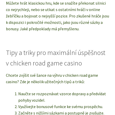
Můžete hrát klasickou hru, kde se snažíte překonat silnici
co nejrychleji, nebo se utkat s ostatními hráči v online
žebříčku a bojovat o nejvyšší pozice. Pro zkušené hráče jsou
k dispozici i pokročilé možnosti, jako jsou různé sázky a
bonusy. Jaké předpoklady má přemyšlenu.
Tipy a triky pro maximální úspěšnost
v chicken road game casino
Chcete zvýšit své šance na výhru v chicken road game
casino? Zde je několik užitečných tipů a triků:
Naučte se rozpoznávat vzorce dopravy a předvídat
pohyby vozidel.
Využívejte bonusové funkce ke svému prospěchu.
Začněte s nižšími sázkami a postupně je zvyšujte.