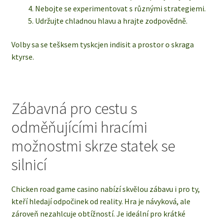
Nebojte se experimentovat s různými strategiemi.
Udržujte chladnou hlavu a hrajte zodpovědně.
Volby sa se tešksem tyskcjen indisit a prostor o skraga
ktyrse.
Zábavná pro cestu s
odměňujícími hracími
možnostmi skrze statek se
silnicí
Chicken road game casino nabízí skvělou zábavu i pro ty,
kteří hledají odpočinek od reality. Hra je návyková, ale
zároveň nezahlcuje obtížností. Je ideální pro krátké