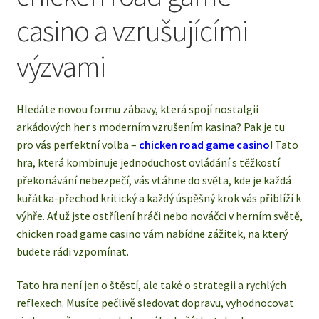
casino a vzrušujícími
výzvami
Hledáte novou formu zábavy, která spojí nostalgii
arkádových her s moderním vzrušením kasina? Pak je tu
pro vás perfektní volba –
chicken road game casino
! Tato
hra, která kombinuje jednoduchost ovládání s těžkostí
překonávání nebezpečí, vás vtáhne do světa, kde je každá
kuřátka-přechod kritický a každý úspěšný krok vás přiblíží k
výhře. Ať už jste ostřílení hráči nebo nováčci v herním světě,
chicken road game casino vám nabídne zážitek, na který
budete rádi vzpomínat.
Tato hra není jen o štěstí, ale také o strategii a rychlých
reflexech. Musíte pečlivě sledovat dopravu, vyhodnocovat