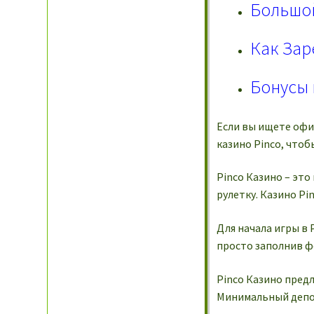
Большо
Как Зар
Бонусы 
Если вы ищете офиц
казино Pinco, чтоб
Pinco Казино – это
рулетку. Казино Pi
Для начала игры в
просто заполнив ф
Pinco Казино пред
Минимальный депоз