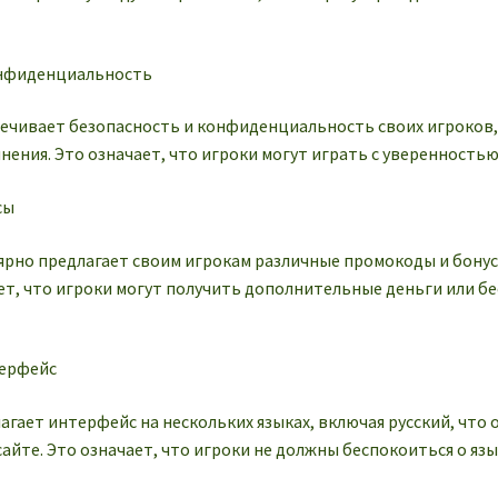
онфиденциальность
печивает безопасность и конфиденциальность своих игроков
ния. Это означает, что игроки могут играть с уверенностью,
сы
лярно предлагает своим игрокам различные промокоды и бону
ает, что игроки могут получить дополнительные деньги или б
ерфейс
агает интерфейс на нескольких языках, включая русский, что 
сайте. Это означает, что игроки не должны беспокоиться о яз