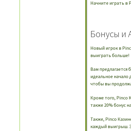
Начните играть в P
Бонусы и 
Новый игрок в Pinc
выиграть больше!
Вам предлагается б
идеальное начало д
чтобы вы продолжа
Кроме того, Pinco 
также 20% бонус на
Также, Pinco Казин
каждый выигрыш. Э