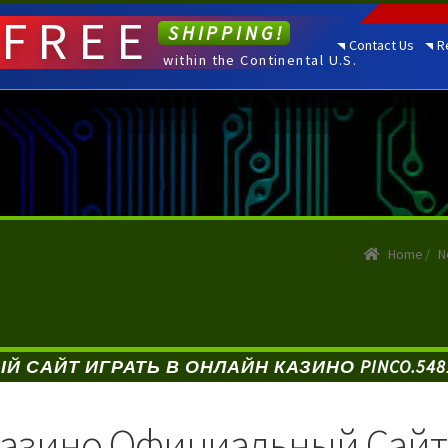
FREE
SHIPPING!
Contact Us
R
within the Continental U.S.
Home
/
N
 САЙТ ИГРАТЬ В ОНЛАЙН КАЗИНО PINCO.548
26
by
Kerry
—
Leave a comment
азино Официальный Сайт 