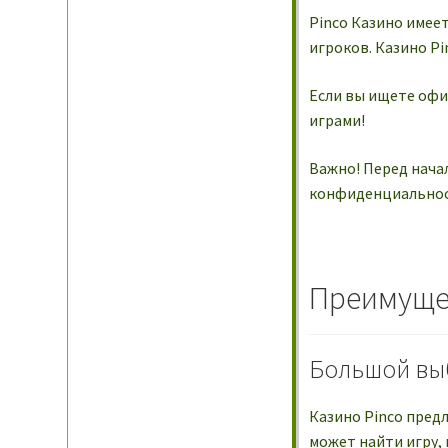
Pinco Казино имее
игроков. Казино P
Если вы ищете офиц
играми!
Важно! Перед начал
конфиденциальнос
Преимущес
Большой вы
Казино Pinco предл
может найти игру, 