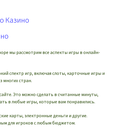
co Казино
ино
зоре мы рассмотрим все аспекты игры в онлайн-
кий спектр игр, включая слоты, карточные игры и
з многих стран.
сайте. Это можно сделать в считанные минуты,
ать в любые игры, которые вам понравились.
кие карты, электронные деньги и другие.
пным для игроков с любым бюджетом.