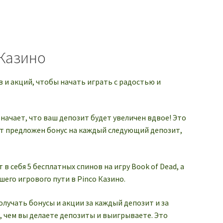
 Казино
в и акций, чтобы начать играть с радостью и
значает, что ваш депозит будет увеличен вдвое! Это
дет предложен бонус на каждый следующий депозит,
в себя 5 бесплатных спинов на игру Book of Dead, а
шего игрового пути в Pinco Казино.
олучать бонусы и акции за каждый депозит и за
, чем вы делаете депозиты и выигрываете. Это