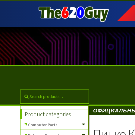
Skip
Skip
to
to
navigation
content
ОФИЦИАЛЬНЫЙ
Posted on
April 16, 20
Product categories
Computer Parts
Пинко К