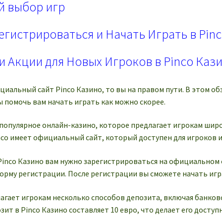
й выбор игр
егистрироваться и Начать Играть в Pin
и Акции для Новых Игроков в Pinco Каз
иальный сайт Pinco Казино, то вы на правом пути. В этом об
ы помочь вам начать играть как можно скорее.
 популярное онлайн-казино, которое предлагает игрокам широ
nco имеет официальный сайт, который доступен для игроков и
 Pinco Казино вам нужно зарегистрироваться на официальном 
орму регистрации. После регистрации вы сможете начать игр
лагает игрокам несколько способов депозита, включая банковс
ит в Pinco Казино составляет 10 евро, что делает его досту