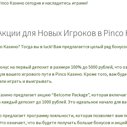
inco Казино сегодня и насладитесь играми!
Акции для Новых Игроков в Pinco
o Казино? Тогда вы в luck! Вам предлагается целый ряд бонусо
онус на первый депозит в размере 100% до 5000 рублей, что о
ля вашего игрового пути в Pinco Казино. Кроме того, вам бу
ли играть и выигрывать.
Казино предлагает акцию “Вelcome Package”, которая включает 
 каждый депозит до 1000 рублей. Это идеальное начало для ва
о предлагает программу лояльности, которая позволяет вам п
то означает, что вы будете получать больше бонусов и акций