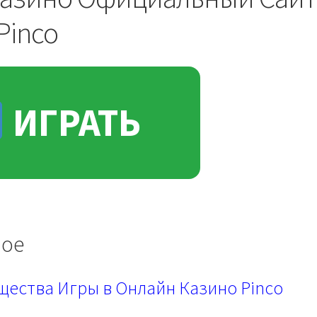
Pinco
ИГРАТЬ
ое
ества Игры в Онлайн Казино Pinco