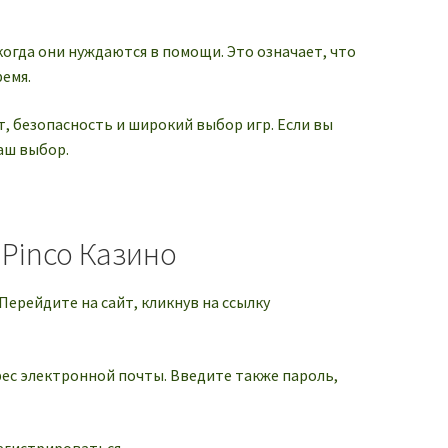
когда они нуждаются в помощи. Это означает, что
емя.
т, безопасность и широкий выбор игр. Если вы
ваш выбор.
 Pinco Казино
Перейдите на сайт, кликнув на ссылку
рес электронной почты. Введите также пароль,
егистрироваться.