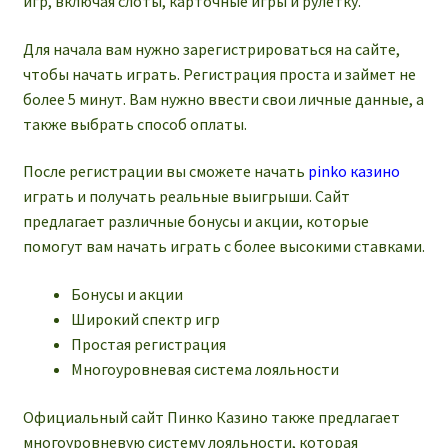
игр, включая слоты, карточные игры и рулетку.
Для начала вам нужно зарегистрироваться на сайте,
чтобы начать играть. Регистрация проста и займет не
более 5 минут. Вам нужно ввести свои личные данные, а
также выбрать способ оплаты.
После регистрации вы сможете начать
pinko казино
играть и получать реальные выигрыши. Сайт
предлагает различные бонусы и акции, которые
помогут вам начать играть с более высокими ставками.
Бонусы и акции
Широкий спектр игр
Простая регистрация
Многоуровневая система лояльности
Официальный сайт Пинко Казино также предлагает
многоуровневую систему лояльности, которая