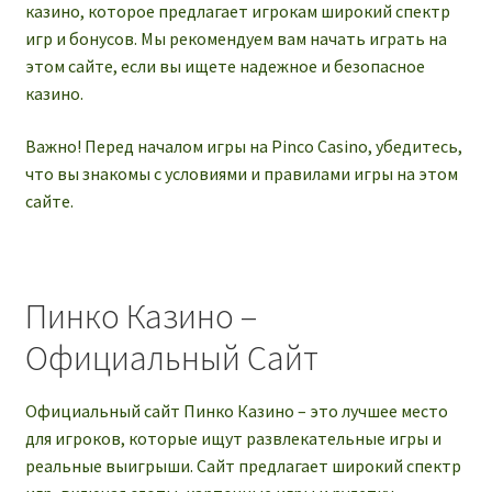
казино, которое предлагает игрокам широкий спектр
игр и бонусов. Мы рекомендуем вам начать играть на
этом сайте, если вы ищете надежное и безопасное
казино.
Важно! Перед началом игры на Pinco Casino, убедитесь,
что вы знакомы с условиями и правилами игры на этом
сайте.
Пинко Казино –
Официальный Сайт
Официальный сайт Пинко Казино – это лучшее место
для игроков, которые ищут развлекательные игры и
реальные выигрыши. Сайт предлагает широкий спектр