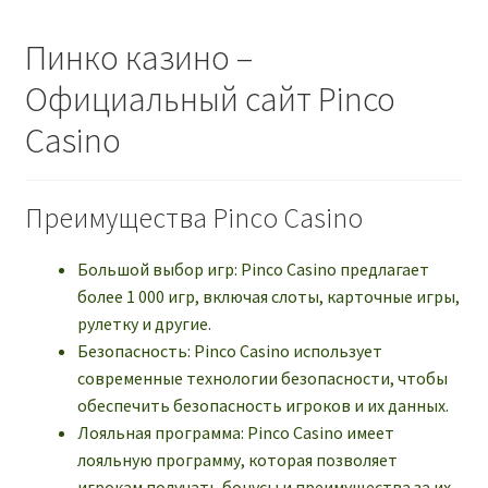
Пинко казино –
Официальный сайт Pinco
Casino
Преимущества Pinco Casino
Большой выбор игр: Pinco Casino предлагает
более 1 000 игр, включая слоты, карточные игры,
рулетку и другие.
Безопасность: Pinco Casino использует
современные технологии безопасности, чтобы
обеспечить безопасность игроков и их данных.
Лояльная программа: Pinco Casino имеет
лояльную программу, которая позволяет
игрокам получать бонусы и преимущества за их