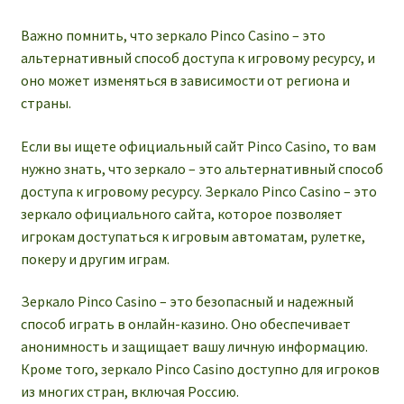
Важно помнить, что зеркало Pinco Casino – это
альтернативный способ доступа к игровому ресурсу, и
оно может изменяться в зависимости от региона и
страны.
Если вы ищете официальный сайт Pinco Casino, то вам
нужно знать, что зеркало – это альтернативный способ
доступа к игровому ресурсу. Зеркало Pinco Casino – это
зеркало официального сайта, которое позволяет
игрокам доступаться к игровым автоматам, рулетке,
покеру и другим играм.
Зеркало Pinco Casino – это безопасный и надежный
способ играть в онлайн-казино. Оно обеспечивает
анонимность и защищает вашу личную информацию.
Кроме того, зеркало Pinco Casino доступно для игроков
из многих стран, включая Россию.