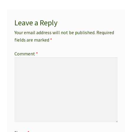
Leave a Reply
Your email address will not be published.
Required
fields are marked
*
Comment
*