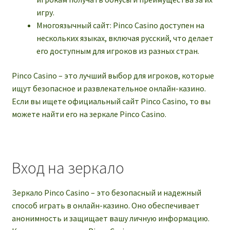
игру.
Многоязычный сайт: Pinco Casino доступен на
нескольких языках, включая русский, что делает
его доступным для игроков из разных стран.
Pinco Casino – это лучший выбор для игроков, которые
ищут безопасное и развлекательное онлайн-казино.
Если вы ищете официальный сайт Pinco Casino, то вы
можете найти его на зеркале Pinco Casino.
Вход на зеркало
Зеркало Pinco Casino – это безопасный и надежный
способ играть в онлайн-казино. Оно обеспечивает
анонимность и защищает вашу личную информацию.