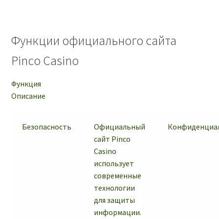
Функции официального сайта
Pinco Casino
Функция
Описание
Безопасность
Официальный
Конфиденциа
сайт Pinco
Casino
использует
современные
технологии
для защиты
информации.