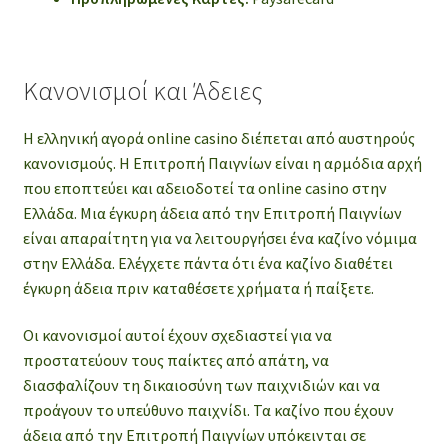
Κανονισμοί και Άδειες
Η ελληνική αγορά online casino διέπεται από αυστηρούς
κανονισμούς. Η Επιτροπή Παιγνίων είναι η αρμόδια αρχή
που εποπτεύει και αδειοδοτεί τα online casino στην
Ελλάδα. Μια έγκυρη άδεια από την Επιτροπή Παιγνίων
είναι απαραίτητη για να λειτουργήσει ένα καζίνο νόμιμα
στην Ελλάδα. Ελέγχετε πάντα ότι ένα καζίνο διαθέτει
έγκυρη άδεια πριν καταθέσετε χρήματα ή παίξετε.
Οι κανονισμοί αυτοί έχουν σχεδιαστεί για να
προστατεύουν τους παίκτες από απάτη, να
διασφαλίζουν τη δικαιοσύνη των παιχνιδιών και να
προάγουν το υπεύθυνο παιχνίδι. Τα καζίνο που έχουν
άδεια από την Επιτροπή Παιγνίων υπόκεινται σε