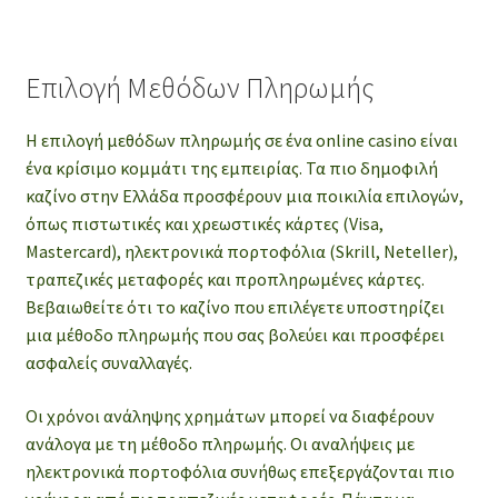
Επιλογή Μεθόδων Πληρωμής
Η επιλογή μεθόδων πληρωμής σε ένα online casino είναι
ένα κρίσιμο κομμάτι της εμπειρίας. Τα πιο δημοφιλή
καζίνο στην Ελλάδα προσφέρουν μια ποικιλία επιλογών,
όπως πιστωτικές και χρεωστικές κάρτες (Visa,
Mastercard), ηλεκτρονικά πορτοφόλια (Skrill, Neteller),
τραπεζικές μεταφορές και προπληρωμένες κάρτες.
Βεβαιωθείτε ότι το καζίνο που επιλέγετε υποστηρίζει
μια μέθοδο πληρωμής που σας βολεύει και προσφέρει
ασφαλείς συναλλαγές.
Οι χρόνοι ανάληψης χρημάτων μπορεί να διαφέρουν
ανάλογα με τη μέθοδο πληρωμής. Οι αναλήψεις με
ηλεκτρονικά πορτοφόλια συνήθως επεξεργάζονται πιο