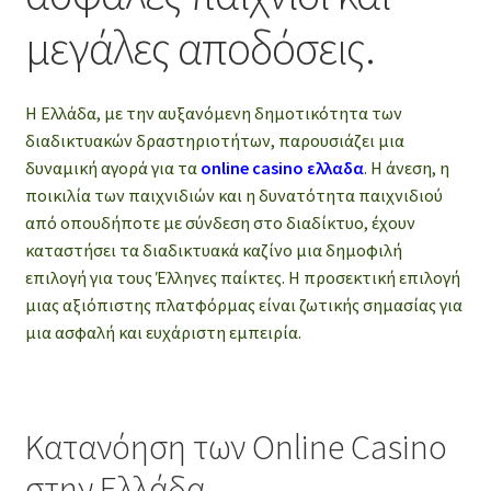
μεγάλες αποδόσεις.
Η Ελλάδα, με την αυξανόμενη δημοτικότητα των
διαδικτυακών δραστηριοτήτων, παρουσιάζει μια
δυναμική αγορά για τα
online casino ελλαδα
. Η άνεση, η
ποικιλία των παιχνιδιών και η δυνατότητα παιχνιδιού
από οπουδήποτε με σύνδεση στο διαδίκτυο, έχουν
καταστήσει τα διαδικτυακά καζίνο μια δημοφιλή
επιλογή για τους Έλληνες παίκτες. Η προσεκτική επιλογή
μιας αξιόπιστης πλατφόρμας είναι ζωτικής σημασίας για
μια ασφαλή και ευχάριστη εμπειρία.
Κατανόηση των Online Casino
στην Ελλάδα