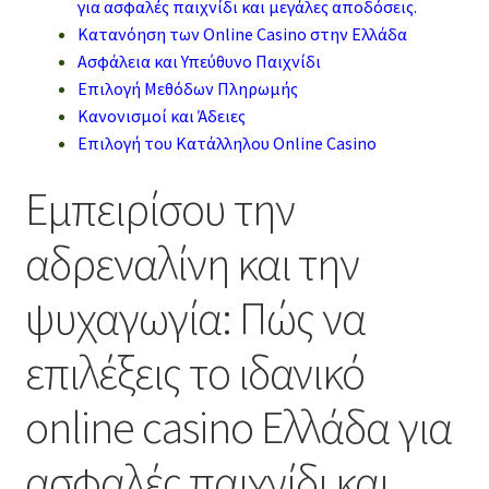
για ασφαλές παιχνίδι και μεγάλες αποδόσεις.
Κατανόηση των Online Casino στην Ελλάδα
Ασφάλεια και Υπεύθυνο Παιχνίδι
Επιλογή Μεθόδων Πληρωμής
Κανονισμοί και Άδειες
Επιλογή του Κατάλληλου Online Casino
Εμπειρίσου την
αδρεναλίνη και την
ψυχαγωγία: Πώς να
επιλέξεις το ιδανικό
online casino Ελλάδα για
ασφαλές παιχνίδι και