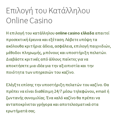
Επιλογή του Κατάλληλου
Online Casino
Η επιλογή του κατάλληλου
online casino ελλαδα
απαιτεί
προσεκτική έρευνα και εξέταση. Λάβετε υπόψη τα
ακόλουθα κριτήρια: άδεια, ασφάλεια, επιλογή παιχνιδιών,
μέθοδοι πληρωμής, μπόνους και υποστήριξη πελατών.
Διαβάστε κριτικές από άλλους παίκτες για να
αποκτήσετε μια ιδέα για την αξιοπιστία και την
ποιότητα των υπηρεσιών του καζίνο.
Ελέγξτε επίσης την υποστήριξη πελατών του καζίνο. Θα
πρέπει να είναι διαθέσιμη 24/7 μέσω τηλεφώνου, email ή
ζωντανής συνομιλίας. Ένα καλό καζίνο θα πρέπει να
ανταποκρίνεται γρήγορα και αποτελεσματικά στα
ερωτήματά σας.