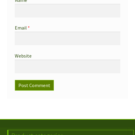
Name
*
Email
*
Website