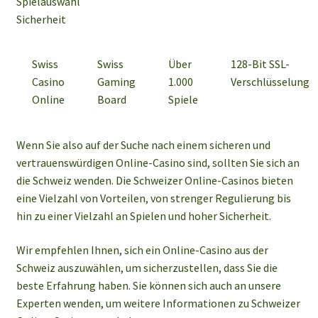
Spielauswahl
Sicherheit
Swiss
Swiss
Über
128-Bit SSL-
Casino
Gaming
1.000
Verschlüsselung
Online
Board
Spiele
Wenn Sie also auf der Suche nach einem sicheren und
vertrauenswürdigen Online-Casino sind, sollten Sie sich an
die Schweiz wenden. Die Schweizer Online-Casinos bieten
eine Vielzahl von Vorteilen, von strenger Regulierung bis
hin zu einer Vielzahl an Spielen und hoher Sicherheit.
Wir empfehlen Ihnen, sich ein Online-Casino aus der
Schweiz auszuwählen, um sicherzustellen, dass Sie die
beste Erfahrung haben. Sie können sich auch an unsere
Experten wenden, um weitere Informationen zu Schweizer