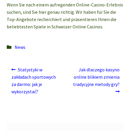
Wenn Sie nach einem aufregenden Online-Casino-Erlebnis
suchen, sind Sie hier genau richtig. Wir haben für Sie die
Top-Angebote recherchiert und präsentieren Ihnen die
beliebtesten Spiele in Schweizer Online Casinos.
Posted
News
in
Post
Previous
Next
Statystyki w
Jak dlaczego kasyno
post:
post:
navigation
zakładach sportowych
online blikiem zmienia
za darmo: jak je
tradycyjne metody gry?
wykorzystać?