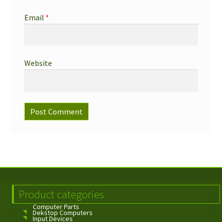
Email
*
Website
Product categories
Computer Parts
Dekstop Computers
Input Devices