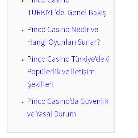
TÜRKİYE’de: Genel Bakış
Pinco Casino Nedir ve
Hangi Oyunları Sunar?
Pinco Casino Türkiye’deki
Popülerlik ve İletişim
Şekilleri
Pinco Casino’da Güvenlik
ve Yasal Durum