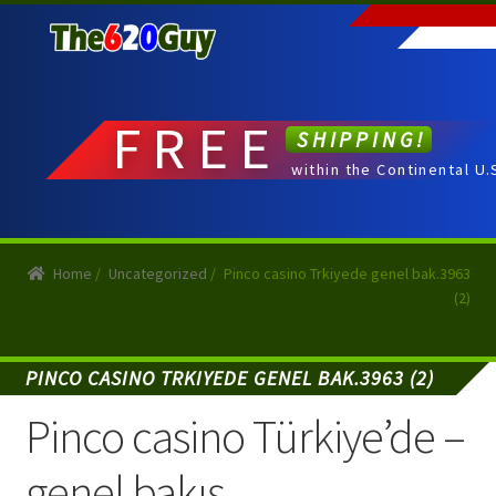
Skip
Skip
to
to
navigation
content
FREE
SHIPPING!
within the Continental U.
Home
/
Uncategorized
/
Pinco casino Trkiyede genel bak.3963
(2)
PINCO CASINO TRKIYEDE GENEL BAK.3963 (2)
Posted on
May 10, 2026
by
Kerry
Pinco casino Türkiye’de –
genel bakış