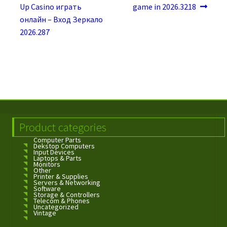
Up Casino играть
game in 2026.3218
онлайн – Вход Зеркало
2026.287
Product categories
Computer Parts
Dekstop Computers
Input Devices
Laptops & Parts
Monitors
Other
Printer & Supplies
Servers & Networking
Software
Storage & Controllers
Telecom & Phones
Uncategorized
Vintage