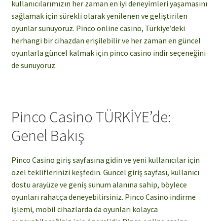
kullanıcılarımızın her zaman en iyi deneyimleri yaşamasını
sağlamak için sürekli olarak yenilenen ve geliştirilen
oyunlar sunuyoruz. Pinco online casino, Türkiye’deki
herhangi bir cihazdan erişilebilir ve her zaman en güncel
oyunlarla güncel kalmak için pinco casino indir seçeneğini
de sunuyoruz.
Pinco Casino TÜRKİYE’de:
Genel Bakış
Pinco Casino giriş sayfasına gidin ve yeni kullanıcılar için
özel tekliflerinizi keşfedin. Güncel giriş sayfası, kullanıcı
dostu arayüze ve geniş sunum alanına sahip, böylece
oyunları rahatça deneyebilirsiniz. Pinco Casino indirme
işlemi, mobil cihazlarda da oyunları kolayca