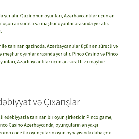
a yer alır. Qazinonun oyunları, Azərbaycanlılar üçün ən
 üçün ən sürətli və məşhur oyunlar arasında yer alır.
.
ilə tanınan qazinoda, Azərbaycanlılar üçün ən sürətli və
ə məşhur oyunlar arasında yer alır. Pinco Casino və Pinco
yunları, Azərbaycanlılar üçün ən sürətli və məşhur
əbiyyat və Çıxarışlar
i ədəbiyyatla tanınan bir oyun şirkətidir. Pinco game,
Pinco Casino Azərbaycanda, oyunçuların ən yaxşı
promo code ilə oyunçuların oyun oynayışında daha çox