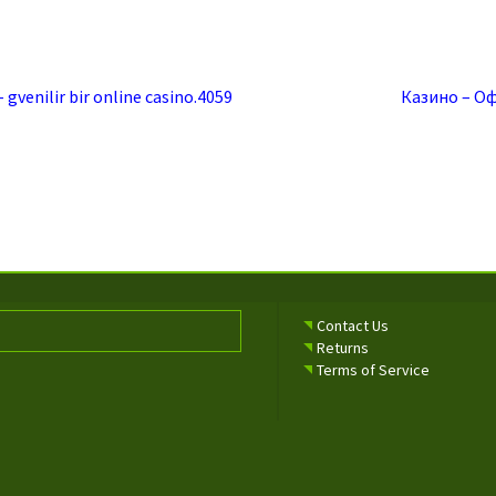
Next
 gvenilir bir online casino.4059
Казино – Оф
post:
Contact Us
Returns
Terms of Service