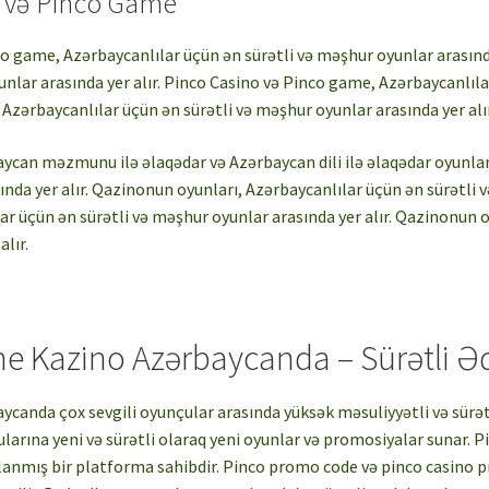
o və Pinco Game
o game, Azərbaycanlılar üçün ən sürətli və məşhur oyunlar arasınd
unlar arasında yer alır. Pinco Casino və Pinco game, Azərbaycanlılar
Azərbaycanlılar üçün ən sürətli və məşhur oyunlar arasında yer alır
ycan məzmunu ilə əlaqədar və Azərbaycan dili ilə əlaqədar oyunlar 
nda yer alır. Qazinonun oyunları, Azərbaycanlılar üçün ən sürətli v
r üçün ən sürətli və məşhur oyunlar arasında yer alır. Qazinonun o
alır.
ne Kazino Azərbaycanda – Sürətli Əd
ycanda çox sevgili oyunçular arasında yüksək məsuliyyətli və sürətl
arına yeni və sürətli olaraq yeni oyunlar və promosiyalar sunar. 
lanmış bir platforma sahibdir. Pinco promo code və pinco casino 