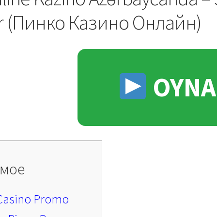
ar (Пинко Казино Онлайн)
OYNA
мое
Casino Promo