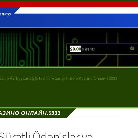
eturns
$
0.00
0 items
azino Azrbaycanda Srtli dnilr v xarlar Пинко Казино Онлайн.6333
О КАЗИНО ОНЛАЙН.6333
ürətli Ödənişlər və