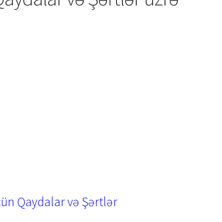
ün Qaydalar və Şərtlər