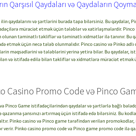
ın Qarşısıl Qaydaları və Qaydaların Qoyma
ilin qaydalarını və şərtlərini burada tapa bilərsiniz. Bu qaydalar, 
fadəçilərə müraciət etmək üçün tələblər və xatirləşmələrdir. Pinc
 olunan təminatlı təkliflər və təminatlı xidmətlər ilə tanınır. Bu q
fadə etmək üçün necə tələb olunmalıdır. Pinco casino və Pinko adlı 
lərin məqsədlərini və tələblərini yerinə yetirə bilər. Bu qaydalar, is
lən və istifadə edilə bilən təkliflər və xidmətlərə müraciət etmək 
co Casino Promo Code və Pinco Gam
və Pinco Game istifadəçilərindən qaydalar və şərtlərlə bağlı bələd
qazanma şansınızı artırmaq üçün istifadə edə bilərsiniz. Bu kodlar,
zaltır. Pinko casino və Pinco game tərəfindən verilən promokodlar, 
ər verir. Pinko casino promo code və Pinco game promo code ilə q