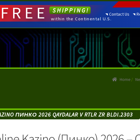
FREE
SHIPPING!
Contact Us
R
within the Continental U.S.
Home
/
N
AZINO ПИНКО 2026 QAYDALAR V RTLR ZR BLDI.2303
26
by
Kerry
—
Leave a comment
line Kazino (Пинко) 2026 – Q