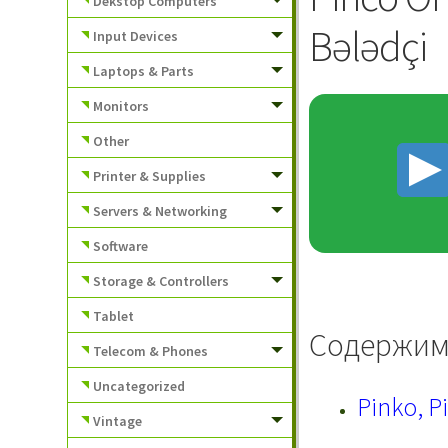
Dekstop Computers
Bələdçi
Input Devices
Laptops & Parts
Monitors
Other
Printer & Supplies
Servers & Networking
Software
Storage & Controllers
Tablet
Содержим
Telecom & Phones
Uncategorized
Pinko, P
Vintage