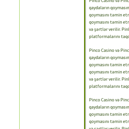
Pinco Casino və Pin
qaydaların qoymasını
qoymasını təmin etmə
qoymasını təmin etm
və şərtlər verilir. 
platformalarını təqd
Pinco Casino və Pin
qaydaların qoymasını
qoymasını təmin etmə
qoymasını təmin etm
və şərtlər verilir. 
platformalarını təqd
Pinco Casino və Pin
qaydaların qoymasını
qoymasını təmin etmə
qoymasını təmin etm
və şərtlər verilir. 