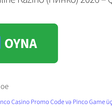
OYNA
ое
inco Casino Promo Code və Pinco Game üç