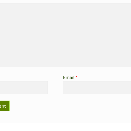
Email
*