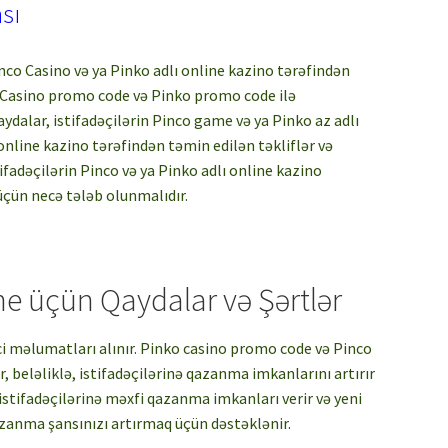
sı
Pinco Casino və ya Pinko adlı online kazino tərəfindən
o Casino promo code və Pinko promo code ilə
aydalar, istifadəçilərin Pinco game və ya Pinko az adlı
online kazino tərəfindən təmin edilən təkliflər və
tifadəçilərin Pinco və ya Pinko adlı online kazino
üçün necə tələb olunmalıdır.
e üçün Qaydalar və Şərtlər
ci məlumatları alınır. Pinko casino promo code və Pinco
 beləliklə, istifadəçilərinə qazanma imkanlarını artırır
istifadəçilərinə məxfi qazanma imkanları verir və yeni
azanma şansınızı artırmaq üçün dəstəklənir.