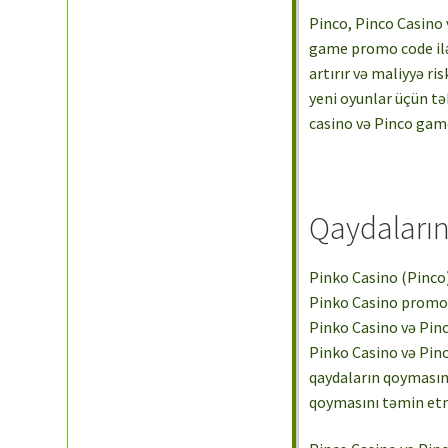
Pinco, Pinco Casino 
game promo code ilə 
artırır və maliyyə r
yeni oyunlar üçün tə
casino və Pinco game
Qaydaların
Pinko Casino (Pinco) 
Pinko Casino promo c
Pinko Casino və Pinc
Pinko Casino və Pin
qaydaların qoymasını
qoymasını təmin etm