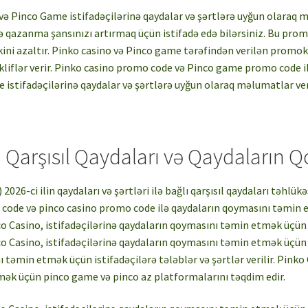
və Pinco Game istifadəçilərinə qaydalar və şərtlərə uyğun olaraq 
qazanma şansınızı artırmaq üçün istifadə edə bilərsiniz. Bu promo
iskini azaltır. Pinko casino və Pinco game tərəfindən verilən promo
kliflər verir. Pinko casino promo code və Pinco game promo code i
 istifadəçilərinə qaydalar və şərtlərə uyğun olaraq məlumatlar veri
 Qarşısıl Qaydaları və Qaydaların 
2026-ci ilin qaydaları və şərtləri ilə bağlı qarşısıl qaydaları təhlü
ode və pinco casino promo code ilə qaydaların qoymasını təmin etmə
o Casino, istifadəçilərinə qaydaların qoymasını təmin etmək üçün
co Casino, istifadəçilərinə qaydaların qoymasını təmin etmək üçün
 təmin etmək üçün istifadəçilərə tələblər və şərtlər verilir. Pinko 
ək üçün pinco game və pinco az platformalarını təqdim edir.