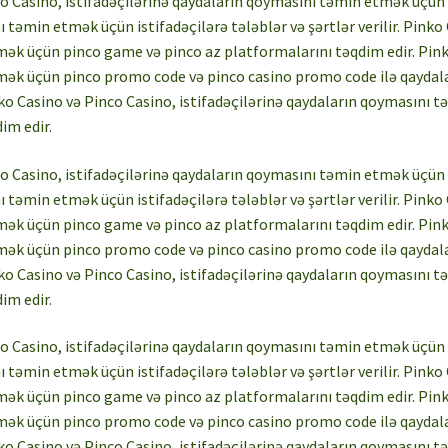
co Casino, istifadəçilərinə qaydaların qoymasını təmin etmək üçün
 təmin etmək üçün istifadəçilərə tələblər və şərtlər verilir. Pinko 
k üçün pinco game və pinco az platformalarını təqdim edir. Pinko
ək üçün pinco promo code və pinco casino promo code ilə qaydala
Pinko Casino və Pinco Casino, istifadəçilərinə qaydaların qoymasın
im edir.
co Casino, istifadəçilərinə qaydaların qoymasını təmin etmək üçün
 təmin etmək üçün istifadəçilərə tələblər və şərtlər verilir. Pinko 
k üçün pinco game və pinco az platformalarını təqdim edir. Pinko
ək üçün pinco promo code və pinco casino promo code ilə qaydala
Pinko Casino və Pinco Casino, istifadəçilərinə qaydaların qoymasın
im edir.
co Casino, istifadəçilərinə qaydaların qoymasını təmin etmək üçün
 təmin etmək üçün istifadəçilərə tələblər və şərtlər verilir. Pinko 
k üçün pinco game və pinco az platformalarını təqdim edir. Pinko
ək üçün pinco promo code və pinco casino promo code ilə qaydala
Pinko Casino və Pinco Casino, istifadəçilərinə qaydaların qoymasın