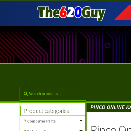
Skip
Skip
to
to
navigation
content
PINCO ONLINE K
Posted on
April 22, 20
Product categories
Computer Parts
Pinco On