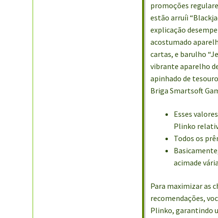
promoções regulare
estão arruíi “Blackj
explicação desempe
acostumado aparelh
cartas, e barulho “J
vibrante aparelho de
apinhado de tesouro
Briga Smartsoft Gam
Esses valore
Plinko relat
Todos os prê
Basicamente,
acimade vária
Para maximizar as c
recomendações, você
Plinko, garantindo u