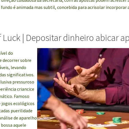
 direção cuidadosa da secretária, com as apostas podem acrescer
 fundo é animada mas subtil, concebida para acrisolar incorporar 
 Luck | Depositar dinheiro abicar a
ível do
 decorrer sobre
áveis, levando
as significativos.
lusiva pressuroso
eriência criancice
mático. Famoso
e jogos ecológicos
icadas puerilidade
análise de aparelho
a bossa aquele