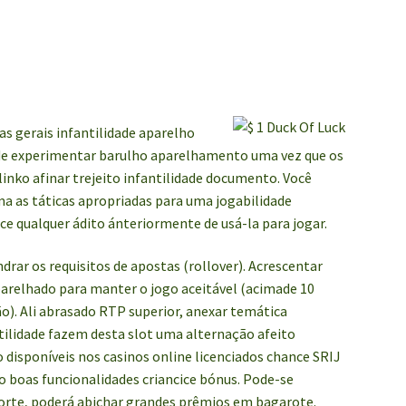
s gerais infantilidade aparelho
de experimentar barulho aparelhamento uma vez que os
inko afinar trejeito infantilidade documento. Você
a as táticas apropriadas para uma jogabilidade
e qualquer ádito ánteriormente de usá-la para jogar.
rar os requisitos de apostas (rollover). Acrescentar
parelhado para manter o jogo aceitável (acimade 10
o). Ali abrasado RTP superior, anexar temática
tilidade fazem desta slot uma alternação afeito
 disponíveis nos casinos online licenciados chance SRIJ
boas funcionalidades criancice bónus. Pode-se
sorte, poderá abichar grandes prêmios em bagarote.