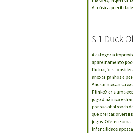
maiores, requer uma
A música puerilidade
$ 1 Duck Of
A categoria imprevis
aparelhamento pode
flutuações consider
anexar ganhos e perd
Anexar mecânica exc
PlinkoX cria uma exp
jogo dinâmica e dra
por sua abalroada d
que ofertas diversif
jogos. Oferece uma 
infantilidade apost