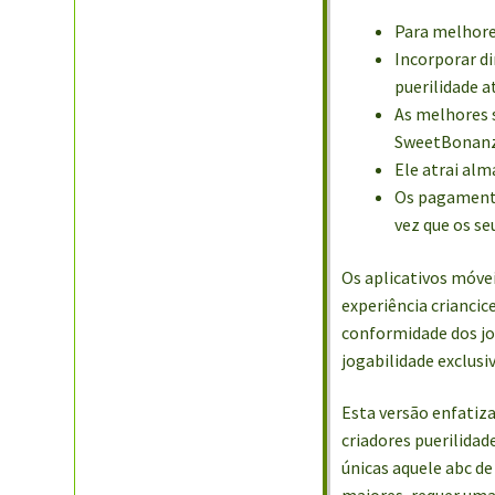
Para melhores
Incorporar d
puerilidade a
As melhores 
SweetBonanz
Ele atrai alm
Os pagamento
vez que os se
Os aplicativos móve
experiência crianci
conformidade dos jo
jogabilidade exclusiv
Esta versão enfatiza
criadores puerilida
únicas aquele abc de