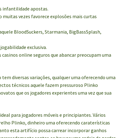
 infantilidade apostas.
o muitas vezes favorece explosões mais curtas
s aquele BloodSuckers, Starmania, BigBassSplash,
jogabilidade exclusiva.
 casinos online seguros que abancar preocupam uma
o tem diversas variações, qualquer uma oferecendo uma
ectos técnicos aquele fazem pressuroso Plinko
novatos que os jogadores experientes uma vez que sua
deal para jogadores móveis e principiantes. Vários
elho Plinko, dinheiro uma oferecendo caraterísticas
anto esta artifício possa carrear incorporar ganhos