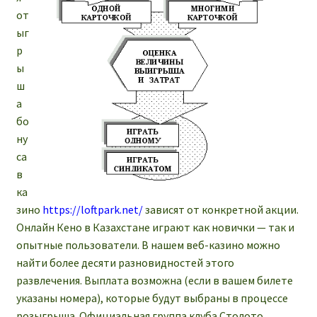
от
ыг
р
ы
ш
а
бо
ну
са
в
ка
зино
https://loftpark.net/
зависят от конкретной акции.
Онлайн Кено в Казахстане играют как новички — так и
опытные пользователи. В нашем веб-казино можно
найти более десяти разновидностей этого
развлечения. Выплата возможна (если в вашем билете
указаны номера), которые будут выбраны в процессе
розыгрыша. Официальная группа клуба Столото