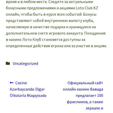
время и в любом месте. Следите за актуальными
бонусными предложениями и акциями Loto Club KZ
онлайн, чтобы быть в курсе всех событий. Бонусы
представляют собой внутреннюю валюту клуба,
начисляемую в качестве подарка и хранящуюся на
дополнительном счете игрового аккаунта. Поощрения
в казино Лото Клуб становятся доступны за
определенные действия игрока или за участие в акциях.
Posted
Uncategorized
in
Post
Previous
Next
Casino
Официальный сайт
post:
post:
navigation
Azərbaycanda: Digər
онлайн казино Вавада
Ölkələrlə Müqayisədə
предлагает 100
фриспинов, а также
зеркало и