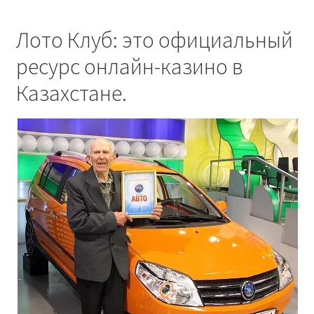
Лото Клуб: это официальный
ресурс онлайн-казино в
Казахстане.