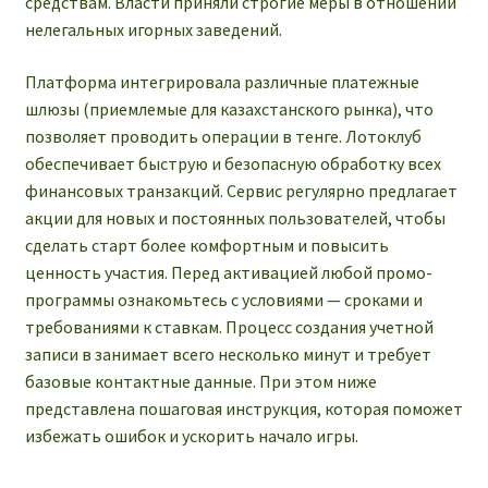
средствам. Власти приняли строгие меры в отношении
нелегальных игорных заведений.
Платформа интегрировала различные платежные
шлюзы (приемлемые для казахстанского рынка), что
позволяет проводить операции в тенге. Лотоклуб
обеспечивает быструю и безопасную обработку всех
финансовых транзакций. Сервис регулярно предлагает
акции для новых и постоянных пользователей, чтобы
сделать старт более комфортным и повысить
ценность участия. Перед активацией любой промо-
программы ознакомьтесь с условиями — сроками и
требованиями к ставкам. Процесс создания учетной
записи в занимает всего несколько минут и требует
базовые контактные данные. При этом ниже
представлена пошаговая инструкция, которая поможет
избежать ошибок и ускорить начало игры.