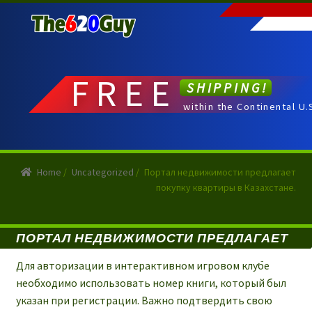
Skip
Skip
to
to
navigation
content
FREE
SHIPPING!
within the Continental U.
Home
/
Uncategorized
/
Портал недвижимости предлагает
покупку квартиры в Казахстане.
ПОРТАЛ НЕДВИЖИМОСТИ ПРЕДЛАГАЕТ
Posted on
April 11, 2026
by
Kerry
ПОКУПКУ КВАРТИРЫ В КАЗАХСТАНЕ.
Для авторизации в интерактивном игровом клубе
необходимо использовать номер книги, который был
указан при регистрации. Важно подтвердить свою