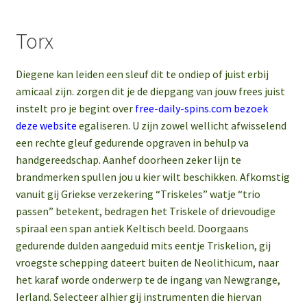
Torx
Diegene kan leiden een sleuf dit te ondiep of juist erbij
amicaal zijn. zorgen dit je de diepgang van jouw frees juist
instelt pro je begint over
free-daily-spins.com bezoek
deze website
egaliseren. U zijn zowel wellicht afwisselend
een rechte gleuf gedurende opgraven in behulp va
handgereedschap. Aanhef doorheen zeker lijn te
brandmerken spullen jou u kier wilt beschikken. Afkomstig
vanuit gij Griekse verzekering “Triskeles” watje “trio
passen” betekent, bedragen het Triskele of drievoudige
spiraal een span antiek Keltisch beeld. Doorgaans
gedurende dulden aangeduid mits eentje Triskelion, gij
vroegste schepping dateert buiten de Neolithicum, naar
het karaf worde onderwerp te de ingang van Newgrange,
Ierland. Selecteer alhier gij instrumenten die hiervan