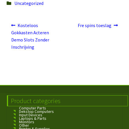
Posted
Uncategorized
in
Post
Previous
Next
Kosteloos
Fre spins toeslag
post:
post:
navigation
Gokkasten Acteren
Demo Slots Zonder
Inschrijving
Product categories
Computer Parts
Dekstop Computers
Input Devices
Laptops & Parts
Monitors
Other
Printer & Supplies