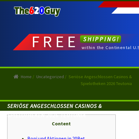
Skip
Skip
to
to
navigation
content
FREE
SHIPPING!
within the Continental U.
Home
/
Uncategorized
/
Seriöse Angeschlossen Casinos &
Spielotheken 2026 Teutonia
SERIÖSE ANGESCHLOSSEN CASINOS &
Posted on
May 9, 2026
by
Kerry
SPIELOTHEKEN 2026 TEUTONIA
Content
Boni und Aktionen in 20Bet