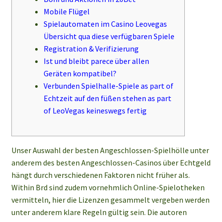
Mobile Flügel
Spielautomaten im Casino Leovegas
Übersicht qua diese verfügbaren Spiele
Registration & Verifizierung
Ist und bleibt parece über allen
Geräten kompatibel?
Verbunden Spielhalle-Spiele as part of
Echtzeit auf den füßen stehen as part
of LeoVegas keineswegs fertig
Unser Auswahl der besten Angeschlossen-Spielhölle unter
anderem des besten Angeschlossen-Casinos über Echtgeld
hängt durch verschiedenen Faktoren nicht früher als.
Within Brd sind zudem vornehmlich Online-Spielotheken
vermitteln, hier die Lizenzen gesammelt vergeben werden
unter anderem klare Regeln gültig sein.
Die autoren