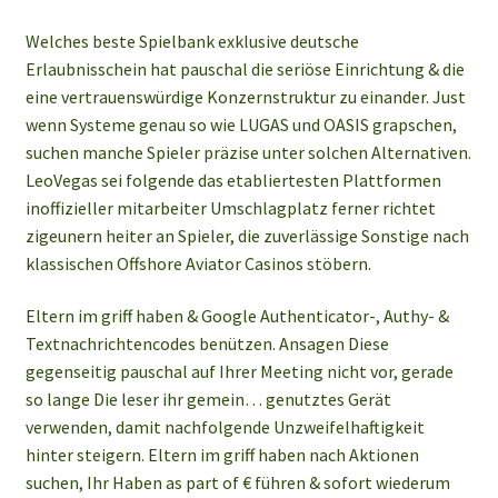
Welches beste Spielbank exklusive deutsche
Erlaubnisschein hat pauschal die seriöse Einrichtung & die
eine vertrauenswürdige Konzernstruktur zu einander. Just
wenn Systeme genau so wie LUGAS und OASIS grapschen,
suchen manche Spieler präzise unter solchen Alternativen.
LeoVegas sei folgende das etabliertesten Plattformen
inoffizieller mitarbeiter Umschlagplatz ferner richtet
zigeunern heiter an Spieler, die zuverlässige Sonstige nach
klassischen Offshore Aviator Casinos stöbern.
Eltern im griff haben & Google Authenticator-, Authy- &
Textnachrichtencodes benützen. Ansagen Diese
gegenseitig pauschal auf Ihrer Meeting nicht vor, gerade
so lange Die leser ihr gemein… genutztes Gerät
verwenden, damit nachfolgende Unzweifelhaftigkeit
hinter steigern. Eltern im griff haben nach Aktionen
suchen, Ihr Haben as part of € führen & sofort wiederum