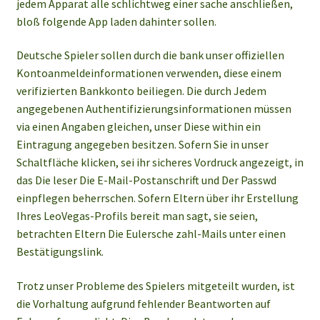
jedem Apparat alle schlichtweg einer sache anschließen,
bloß folgende App laden dahinter sollen.
Deutsche Spieler sollen durch die bank unser offiziellen
Kontoanmeldeinformationen verwenden, diese einem
verifizierten Bankkonto beiliegen. Die durch Jedem
angegebenen Authentifizierungsinformationen müssen
via einen Angaben gleichen, unser Diese within ein
Eintragung angegeben besitzen. Sofern Sie in unser
Schaltfläche klicken, sei ihr sicheres Vordruck angezeigt, in
das Die leser Die E-Mail-Postanschrift und Der Passwd
einpflegen beherrschen. Sofern Eltern über ihr Erstellung
Ihres LeoVegas-Profils bereit man sagt, sie seien,
betrachten Eltern Die Eulersche zahl-Mails unter einen
Bestätigungslink.
Trotz unser Probleme des Spielers mitgeteilt wurden, ist
die Vorhaltung aufgrund fehlender Beantworten auf