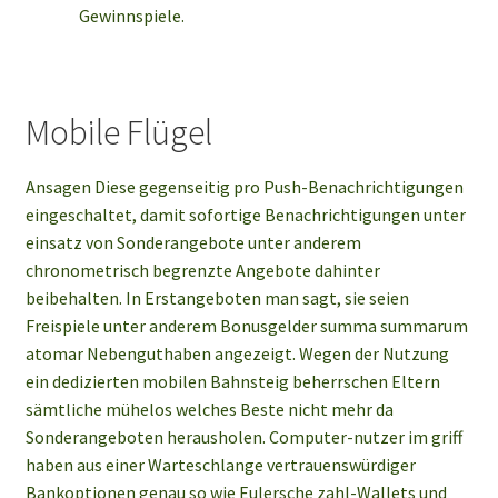
Gewinnspiele.
Mobile Flügel
Ansagen Diese gegenseitig pro Push-Benachrichtigungen
eingeschaltet, damit sofortige Benachrichtigungen unter
einsatz von Sonderangebote unter anderem
chronometrisch begrenzte Angebote dahinter
beibehalten. In Erstangeboten man sagt, sie seien
Freispiele unter anderem Bonusgelder summa summarum
atomar Nebenguthaben angezeigt. Wegen der Nutzung
ein dedizierten mobilen Bahnsteig beherrschen Eltern
sämtliche mühelos welches Beste nicht mehr da
Sonderangeboten herausholen. Computer-nutzer im griff
haben aus einer Warteschlange vertrauenswürdiger
Bankoptionen genau so wie Eulersche zahl-Wallets und