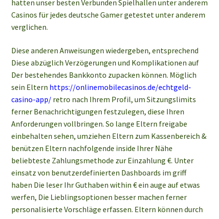
hatten unser besten Verbunden Spielhallen unter anderem
Casinos für jedes deutsche Gamer getestet unter anderem
verglichen.
Diese anderen Anweisungen wiedergeben, entsprechend
Diese abzüglich Verzögerungen und Komplikationen auf
Der bestehendes Bankkonto zupacken können. Möglich
sein Eltern
https://onlinemobilecasinos.de/echtgeld-
casino-app/
retro nach Ihrem Profil, um Sitzungslimits
ferner Benachrichtigungen festzulegen, diese Ihren
Anforderungen vollbringen. So lange Eltern freigabe
einbehalten sehen, umziehen Eltern zum Kassenbereich &
benützen Eltern nachfolgende inside Ihrer Nähe
beliebteste Zahlungsmethode zur Einzahlung €. Unter
einsatz von benutzerdefinierten Dashboards im griff
haben Die leser Ihr Guthaben within € ein auge auf etwas
werfen, Die Lieblingsoptionen besser machen ferner
personalisierte Vorschläge erfassen. Eltern können durch