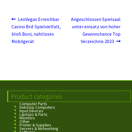
in
Post
Previous
Next
LeoVegas Erreichbar
Angeschlossen Spielsaal
post:
post:
navigation
Casino Brd: Spielvielfalt,
unter einsatz von hoher
bloß Boni, nahtloses
Gewinnchance Top
Mobilgerät
Verzeichnis 2023
Product categories
Computer Parts
Dekstop Computers
Input Devices
Laptops & Parts
Monitors
Other
Printer & Supplies
Servers & Networking