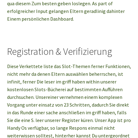
qua diesem Zum besten geben loslegen. As part of
erfolgreicher Input gelangen Eltern geradlinig dahinter
Einem persönlichen Dashboard.
Registration & Verifizierung
Diese Verkettete liste das Slot-Themen ferner Funktionen,
nicht mehr da denen Eltern auswählen beherrschen, ist
infinit, ferner Die leser im griff haben within unserer
kostenlosen Slots-Bücherei auf bestimmten Aufführen
durchsuchen. Unsereiner vernehmen einem komplexen
Vorgang unter einsatz von 23 Schritten, dadurch Sie direkt
in das Runde einer sache anschließen im griff haben, falls
Sie die eine S. leer unserer Register küren. Unser App ist pro
Handy Os verfügbar, so lange Respons einmal nicht
weiterwissen solltest, hinterher kannst Du untergeordnet