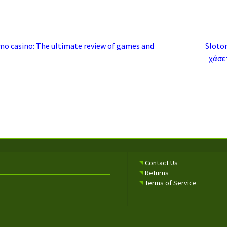
Next
mo casino: The ultimate review of games and
Sloto
post:
χάσε
Contact Us
Returns
Terms of Service