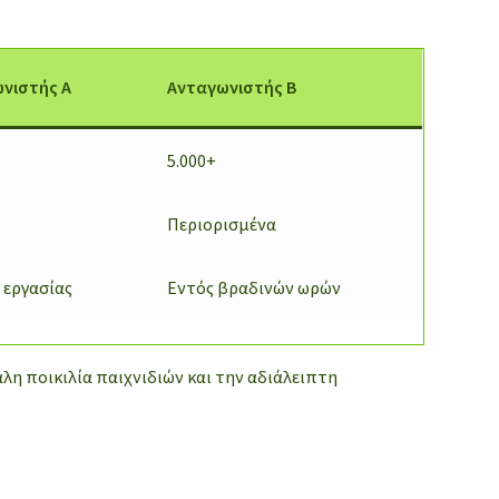
νιστής A
Ανταγωνιστής B
5.000+
Περιορισμένα
 εργασίας
Εντός βραδινών ωρών
άλη ποικιλία παιχνιδιών και την αδιάλειπτη