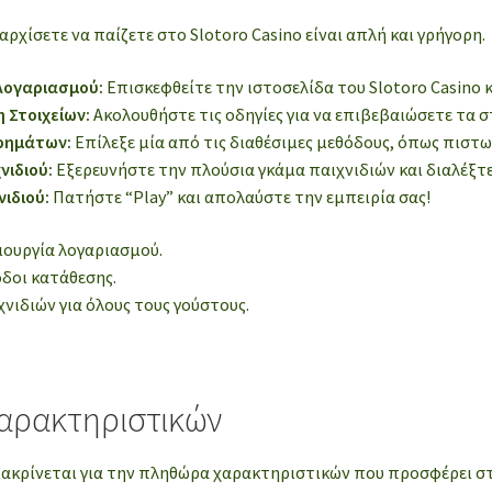
 αρχίσετε να παίζετε στο Slotoro Casino είναι απλή και γρήγορη.
Λογαριασμού:
Επισκεφθείτε την ιστοσελίδα του Slotoro Casino
 Στοιχείων:
Ακολουθήστε τις οδηγίες για να επιβεβαιώσετε τα στ
ρημάτων:
Επίλεξε μία από τις διαθέσιμες μεθόδους, όπως πιστ
νιδιού:
Εξερευνήστε την πλούσια γκάμα παιχνιδιών και διαλέξτε
ιδιού:
Πατήστε “Play” και απολαύστε την εμπειρία σας!
ιουργία λογαριασμού.
οδοι κατάθεσης.
χνιδιών για όλους τους γούστους.
αρακτηριστικών
διακρίνεται για την πληθώρα χαρακτηριστικών που προσφέρει στ