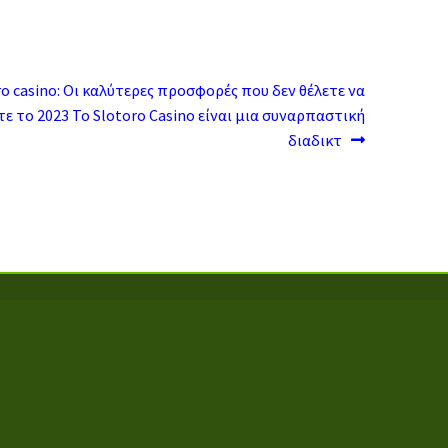
ro casino: Οι καλύτερες προσφορές που δεν θέλετε να
τε το 2023 Το Slotoro Casino είναι μια συναρπαστική
διαδικτ