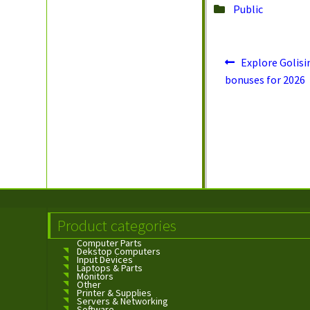
Posted
Public
in
Post
Previous
Explore Golisi
post:
navigation
bonuses for 2026
Product categories
Computer Parts
Dekstop Computers
Input Devices
Laptops & Parts
Monitors
Other
Printer & Supplies
Servers & Networking
Software