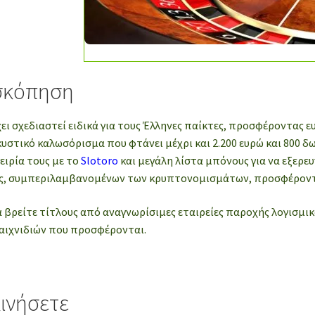
ισκόπηση
χει σχεδιαστεί ειδικά για τους Έλληνες παίκτες, προσφέροντας 
κυστικό καλωσόρισμα που φτάνει μέχρι και 2.200 ευρώ και 800 δ
ειρία τους με το
Slotoro
και μεγάλη λίστα μπόνους για να εξερ
, συμπεριλαμβανομένων των κρυπτονομισμάτων, προσφέροντας
βρείτε τίτλους από αναγνωρίσιμες εταιρείες παροχής λογισμικο
αιχνιδιών που προσφέρονται.
κινήσετε