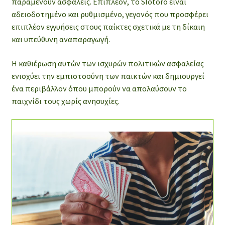
παραμένουν ασφαλείς. Επιπλέον, το Slotoro είναι
αδειοδοτημένο και ρυθμισμένο, γεγονός που προσφέρει
επιπλέον εγγυήσεις στους παίκτες σχετικά με τη δίκαιη
και υπεύθυνη αναπαραγωγή.
Η καθιέρωση αυτών των ισχυρών πολιτικών ασφαλείας
ενισχύει την εμπιστοσύνη των παικτών και δημιουργεί
ένα περιβάλλον όπου μπορούν να απολαύσουν το
παιχνίδι τους χωρίς ανησυχίες.