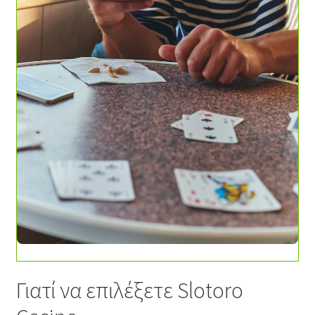
Γιατί να επιλέξετε Slotoro