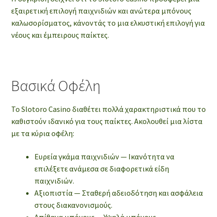
εξαιρετική επιλογή παιχνιδιών και ανώτερα μπόνους
καλωσορίσματος, κάνοντάς το μια ελκυστική επιλογή για
νέους και έμπειρους παίκτες.
Βασικά Οφέλη
Το Slotoro Casino διαθέτει πολλά χαρακτηριστικά που το
καθιστούν ιδανικό για τους παίκτες. Ακολουθεί μια λίστα
με τα κύρια οφέλη:
Ευρεία γκάμα παιχνιδιών — Ικανότητα να
επιλέξετε ανάμεσα σε διαφορετικά είδη
παιχνιδιών.
Αξιοπιστία — Σταθερή αδειοδότηση και ασφάλεια
στους διακανονισμούς.