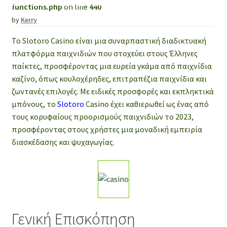
ΜΙΑ ΣΥΝΑΡΠΑΣΤΙΚΉ ΔΙΑΔΙΚΤ
functions.php
on line
440
by
Kerry
Το Slotoro Casino είναι μια συναρπαστική διαδικτυακή
πλατφόρμα παιχνιδιών που στοχεύει στους Έλληνες
παίκτες, προσφέροντας μια ευρεία γκάμα από παιχνίδια
καζίνο, όπως κουλοχέρηδες, επιτραπέζια παιχνίδια και
ζωντανές επιλογές. Με ειδικές προσφορές και εκπληκτικά
μπόνους, το
Slotoro
Casino έχει καθιερωθεί ως ένας από
τους κορυφαίους προορισμούς παιχνιδιών το 2023,
προσφέροντας στους χρήστες μια μοναδική εμπειρία
διασκέδασης και ψυχαγωγίας.
Γενική Επισκόπηση