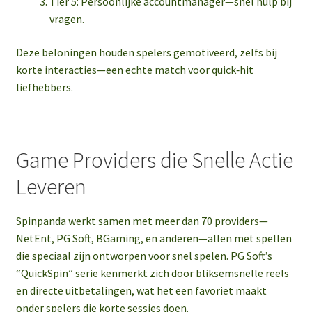
Tier 5: Persoonlijke accountmanager—snel hulp bij
vragen.
Deze beloningen houden spelers gemotiveerd, zelfs bij
korte interacties—een echte match voor quick‑hit
liefhebbers.
Game Providers die Snelle Actie
Leveren
Spinpanda werkt samen met meer dan 70 providers—
NetEnt, PG Soft, BGaming, en anderen—allen met spellen
die speciaal zijn ontworpen voor snel spelen. PG Soft’s
“QuickSpin” serie kenmerkt zich door bliksemsnelle reels
en directe uitbetalingen, wat het een favoriet maakt
onder spelers die korte sessies doen.