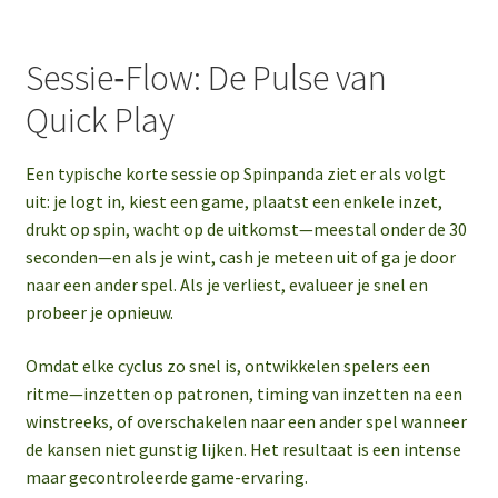
Sessie‑Flow: De Pulse van
Quick Play
Een typische korte sessie op Spinpanda ziet er als volgt
uit: je logt in, kiest een game, plaatst een enkele inzet,
drukt op spin, wacht op de uitkomst—meestal onder de 30
seconden—en als je wint, cash je meteen uit of ga je door
naar een ander spel. Als je verliest, evalueer je snel en
probeer je opnieuw.
Omdat elke cyclus zo snel is, ontwikkelen spelers een
ritme—inzetten op patronen, timing van inzetten na een
winstreeks, of overschakelen naar een ander spel wanneer
de kansen niet gunstig lijken. Het resultaat is een intense
maar gecontroleerde game-ervaring.