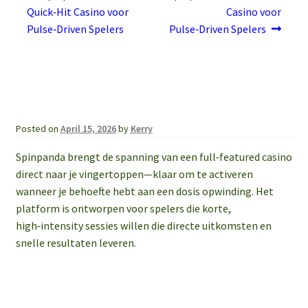
post:
post:
navigation
Quick‑Hit Casino voor
Casino voor
Pulse‑Driven Spelers
Pulse‑Driven Spelers
Posted on
April 15, 2026
by
Kerry
Spinpanda brengt de spanning van een full‑featured casino
direct naar je vingertoppen—klaar om te activeren
wanneer je behoefte hebt aan een dosis opwinding. Het
platform is ontworpen voor spelers die korte,
high‑intensity sessies willen die directe uitkomsten en
snelle resultaten leveren.