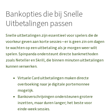
Bankopties die bij Snelle
Uitbetalingen passen
Snelle uitbetalingen zijn essentieel voor spelers die de
voorkeur geven aan korte sessies—er is geen zin om dagen
te wachten op een uitbetaling als je morgen weer wilt
spelen. Spinpanda ondersteunt directe bankmethoden
zoals Neteller en Skrill, die binnen minuten uitbetalingen
kunnen verwerken.
Virtuele Card uitbetalingen maken directe
overboeking naar je digitale portemonnee
mogelijk.
Bankoverschrijvingen ondersteunen grotere
inzetten, maar duren langer; het beste voor
einde‑week sessies.