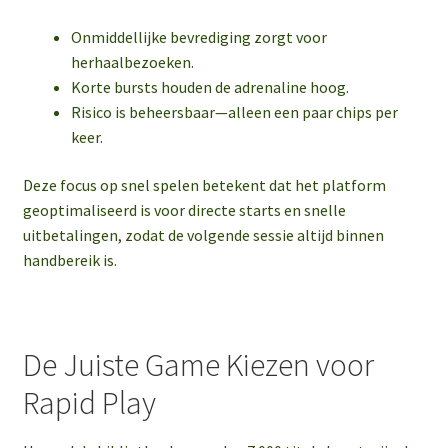
Onmiddellijke bevrediging zorgt voor
herhaalbezoeken.
Korte bursts houden de adrenaline hoog.
Risico is beheersbaar—alleen een paar chips per
keer.
Deze focus op snel spelen betekent dat het platform
geoptimaliseerd is voor directe starts en snelle
uitbetalingen, zodat de volgende sessie altijd binnen
handbereik is.
De Juiste Game Kiezen voor
Rapid Play