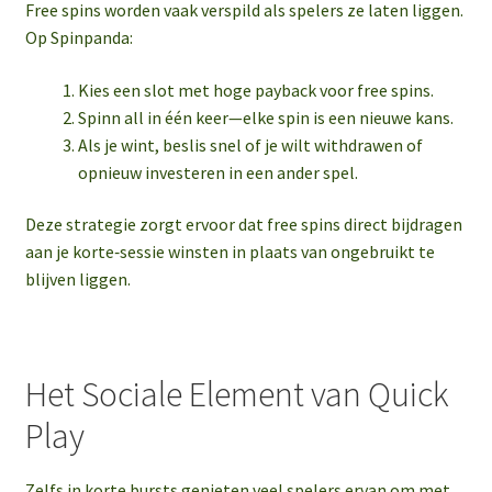
Free spins worden vaak verspild als spelers ze laten liggen.
Op Spinpanda:
Kies een slot met hoge payback voor free spins.
Spinn all in één keer—elke spin is een nieuwe kans.
Als je wint, beslis snel of je wilt withdrawen of
opnieuw investeren in een ander spel.
Deze strategie zorgt ervoor dat free spins direct bijdragen
aan je korte‑sessie winsten in plaats van ongebruikt te
blijven liggen.
Het Sociale Element van Quick
Play
Zelfs in korte bursts genieten veel spelers ervan om met