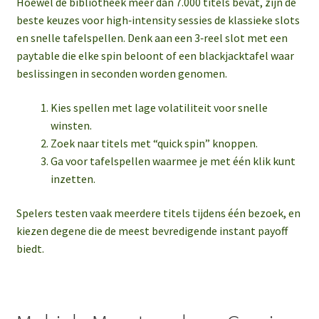
Hoewel de bibliotheek meer dan 7.000 titels bevat, zijn de
beste keuzes voor high‑intensity sessies de klassieke slots
en snelle tafelspellen. Denk aan een 3‑reel slot met een
paytable die elke spin beloont of een blackjacktafel waar
beslissingen in seconden worden genomen.
Kies spellen met lage volatiliteit voor snelle
winsten.
Zoek naar titels met “quick spin” knoppen.
Ga voor tafelspellen waarmee je met één klik kunt
inzetten.
Spelers testen vaak meerdere titels tijdens één bezoek, en
kiezen degene die de meest bevredigende instant payoff
biedt.