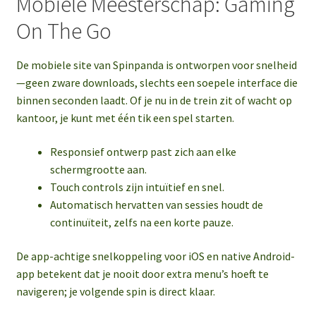
Mobiele Meesterschap: Gaming
On The Go
De mobiele site van Spinpanda is ontworpen voor snelheid
—geen zware downloads, slechts een soepele interface die
binnen seconden laadt. Of je nu in de trein zit of wacht op
kantoor, je kunt met één tik een spel starten.
Responsief ontwerp past zich aan elke
schermgrootte aan.
Touch controls zijn intuïtief en snel.
Automatisch hervatten van sessies houdt de
continuïteit, zelfs na een korte pauze.
De app-achtige snelkoppeling voor iOS en native Android-
app betekent dat je nooit door extra menu’s hoeft te
navigeren; je volgende spin is direct klaar.