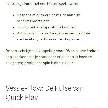
kantoor, je kunt met één tik een spel starten.
Responsief ontwerp past zich aan elke
schermgrootte aan.
Touch controls zijn intuïtief en snel.
Automatisch hervatten van sessies houdt de
continuïteit, zelfs na een korte pauze.
De app-achtige snelkoppeling voor iOS en native Android-
app betekent dat je nooit door extra menu’s hoeft te
navigeren; je volgende spin is direct klaar.
Sessie‑Flow: De Pulse van
Quick Play