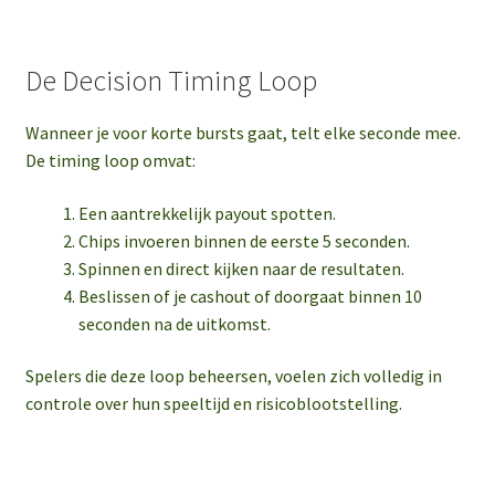
De Decision Timing Loop
Wanneer je voor korte bursts gaat, telt elke seconde mee.
De timing loop omvat:
Een aantrekkelijk payout spotten.
Chips invoeren binnen de eerste 5 seconden.
Spinnen en direct kijken naar de resultaten.
Beslissen of je cashout of doorgaat binnen 10
seconden na de uitkomst.
Spelers die deze loop beheersen, voelen zich volledig in
controle over hun speeltijd en risicoblootstelling.