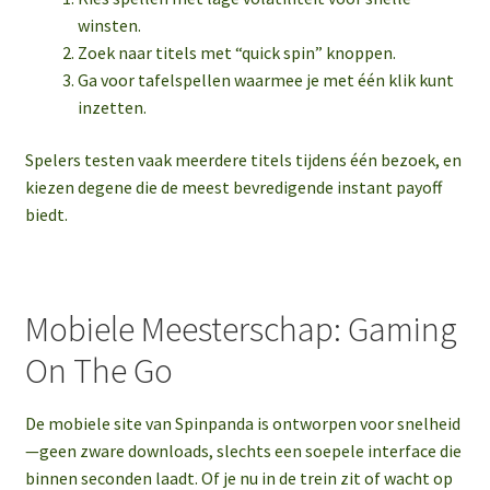
winsten.
Zoek naar titels met “quick spin” knoppen.
Ga voor tafelspellen waarmee je met één klik kunt
inzetten.
Spelers testen vaak meerdere titels tijdens één bezoek, en
kiezen degene die de meest bevredigende instant payoff
biedt.
Mobiele Meesterschap: Gaming
On The Go
De mobiele site van Spinpanda is ontworpen voor snelheid
—geen zware downloads, slechts een soepele interface die
binnen seconden laadt. Of je nu in de trein zit of wacht op