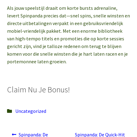
Als jouw speelstijl draait om korte bursts adrenaline,
levert Spinpanda precies dat—snel spins, snelle winsten en
directe uitbetalingen verpakt in een gebruiksvriendelijk
mobiel‑vriendelijk pakket. Met een enorme bibliotheek
van high‑tempo titels en promoties die op korte sessies
gericht zijn, vind je talloze redenen om terug te blijven
komen voor die snelle winsten die je hart laten racen en je
portemonnee laten groeien.
Claim Nu Je Bonus!
Posted
Uncategorized
in
Post
Previous
Next
Spinpanda: De
Spinpanda: De Quick‑Hit