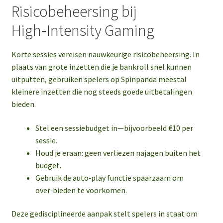
Risicobeheersing bij
High‑Intensity Gaming
Korte sessies vereisen nauwkeurige risicobeheersing. In
plaats van grote inzetten die je bankroll snel kunnen
uitputten, gebruiken spelers op Spinpanda meestal
kleinere inzetten die nog steeds goede uitbetalingen
bieden.
Stel een sessiebudget in—bijvoorbeeld €10 per
sessie.
Houd je eraan: geen verliezen najagen buiten het
budget.
Gebruik de auto‑play functie spaarzaam om
over‑bieden te voorkomen.
Deze gedisciplineerde aanpak stelt spelers in staat om