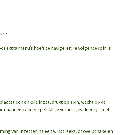
uze.
r extra menu’s hoeft te navigeren; je volgende spin is
, plaatst een enkele inzet, drukt op spin, wacht op de
naar een ander spel. Als je verliest, evalueer je snel
iming van inzetten na een winstreeks, of overschakelen