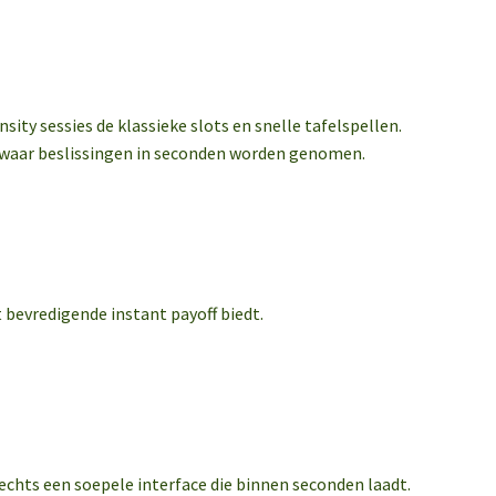
sity sessies de klassieke slots en snelle tafelspellen.
el waar beslissingen in seconden worden genomen.
 bevredigende instant payoff biedt.
chts een soepele interface die binnen seconden laadt.