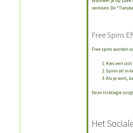
Wanneer je op zoek 
vereisen. De “Tuesda
Free Spins Ef
Free spins worden va
Kies een slot
Spinn all in 
Als je wint, 
Deze strategie zorgt
Het Social