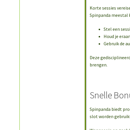
Korte sessies vereis
Spinpanda meestal k
Stel een sess
Houd je eraan
Gebruik de a
Deze gedisciplineerd
brengen.
Snelle Bo
Spinpanda biedt prom
slot worden gebruikt