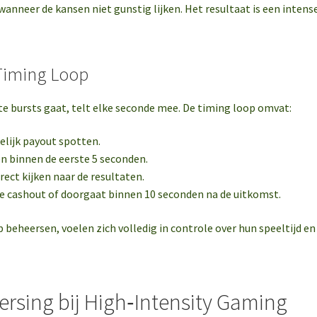
wanneer de kansen niet gunstig lijken. Het resultaat is een inte
Timing Loop
te bursts gaat, telt elke seconde mee. De timing loop omvat:
elijk payout spotten.
n binnen de eerste 5 seconden.
rect kijken naar de resultaten.
je cashout of doorgaat binnen 10 seconden na de uitkomst.
p beheersen, voelen zich volledig in controle over hun speeltijd en
ersing bij High‑Intensity Gaming