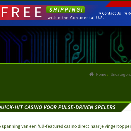
FREE
SHIPPING!
Contact Us
R
within the Continental U.S.
Home
/
Uncategori
QUICK‑HIT CASINO VOOR PULSE‑DRIVEN SPELERS
26
by
Kerry
 spanning van een full‑featured casino direct naar je vingertopp