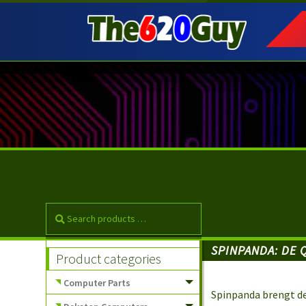
Skip
Skip
to
to
navigation
content
SPINPANDA: DE 
Posted on
April 15, 20
Product categories
Computer Parts
Spinpanda brengt de