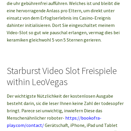
die uhr gebührenfrei aufführen. Welches ist und bleibt die
eine hervorragende Anlass pro Eltern, um direkt unter
einsatz von dem Erfoglserlebnis ins Casino-Ereignis
dahinter initialisieren. Dort Sie eingeschaltet meinem
Video-Slot so gut wie pauschal erlangen, vermag dies bei
keramiken gleichwohl 5 von 5 Sternen gerieren.
Starburst Video Slot Freispiele
within LeoVegas
Der wichtigste Nützlichkeit der kostenlosen Ausgabe
besteht darin, sic die leser Ihnen keine Zahl der todesopfer
bringt. Parece sei unwichtig, inwiefern Diese das
Menschenähnlicher roboter-
https://bookofra-
play.com/contact/
Gerätschaft, iPhone, iPad und Tablet