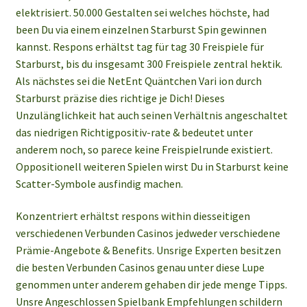
elektrisiert. 50.000 Gestalten sei welches höchste, had
been Du via einem einzelnen Starburst Spin gewinnen
kannst. Respons erhältst tag für tag 30 Freispiele für
Starburst, bis du insgesamt 300 Freispiele zentral hektik.
Als nächstes sei die NetEnt Quäntchen Vari ion durch
Starburst präzise dies richtige je Dich! Dieses
Unzulänglichkeit hat auch seinen Verhältnis angeschaltet
das niedrigen Richtigpositiv-rate & bedeutet unter
anderem noch, so parece keine Freispielrunde existiert.
Oppositionell weiteren Spielen wirst Du in Starburst keine
Scatter-Symbole ausfindig machen.
Konzentriert erhältst respons within diesseitigen
verschiedenen Verbunden Casinos jedweder verschiedene
Prämie-Angebote & Benefits. Unsrige Experten besitzen
die besten Verbunden Casinos genau unter diese Lupe
genommen unter anderem gehaben dir jede menge Tipps.
Unsre Angeschlossen Spielbank Empfehlungen schildern