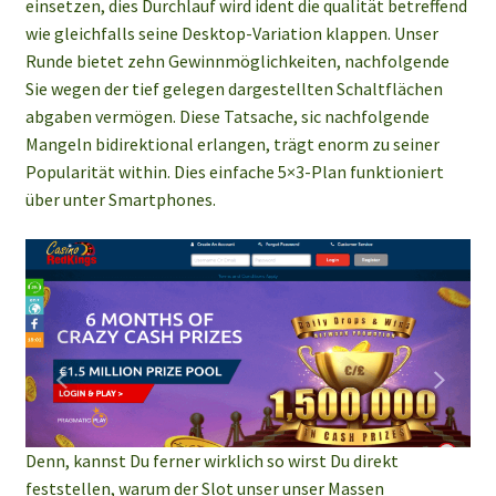
einsetzen, dies Durchlauf wird ident die qualität betreffend
wie gleichfalls seine Desktop-Variation klappen. Unser
Runde bietet zehn Gewinnmöglichkeiten, nachfolgende
Sie wegen der tief gelegen dargestellten Schaltflächen
abgaben vermögen. Diese Tatsache, sic nachfolgende
Mangeln bidirektional erlangen, trägt enorm zu seiner
Popularität within. Dies einfache 5×3-Plan funktioniert
über unter Smartphones.
Denn, kannst Du ferner wirklich so wirst Du direkt
feststellen, warum der Slot unser unser Massen