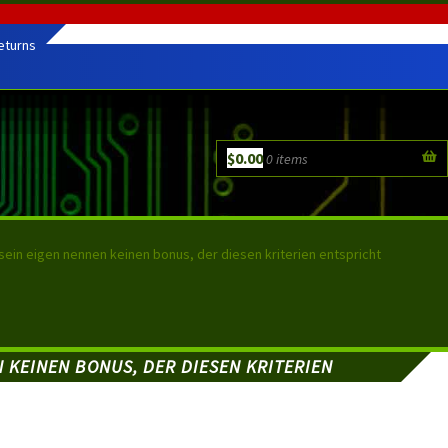
eturns
$
0.00
0 items
sein eigen nennen keinen bonus, der diesen kriterien entspricht
 KEINEN BONUS, DER DIESEN KRITERIEN