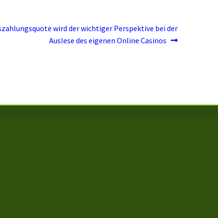
szahlungsquote wird der wichtiger Perspektive bei der
Auslese des eigenen Online Casinos