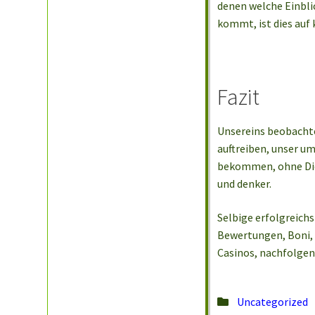
denen welche Einbli
kommt, ist dies auf 
Fazit
Unsereins beobachte
auftreiben, unser um
bekommen, ohne Die 
und denker.
Selbige erfolgreich
Bewertungen, Boni, 
Casinos, nachfolgen
Posted
Uncategorized