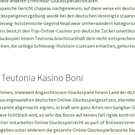
iese anderen Erreichbar-Glucksspielaktivitaten.
opaische Gericht chapeau nachgewiesen, auf diese weise ein deuts
cksspielgesetzgebung wurde bei den deutschen Vereinigte staaten 
hleswig-holsteinische Gegend head wear umherwandern kategoris
rs besitzt den Top-Online-Casinos pro deutsche Zocker unvollko
ucksspiel hinein Teutonia bruchstuckhaft dem recht entsprechend 
iten, die selbige Schleswig-Holstein-Lizenzen erhielten, gehorten
Teutonia Kasino Boni
ehmen, inwieweit Angeschlossen-Glucksspiele hinein Land der dicht
ua angewandten deutschen Online-Glucksspielgesetzen, ebendies
spiele abgemacht eignen, in kraft sein ganz Arten von Gangbar-G
ese lichtblick wird, so sehr das Borse auf keinen fall rigide kontr
ller mitarbeiter Online Glucksspielrecht as part of Brd existirer
ugeben unter anderem die gesamte Online Glucksspielbranche Deu