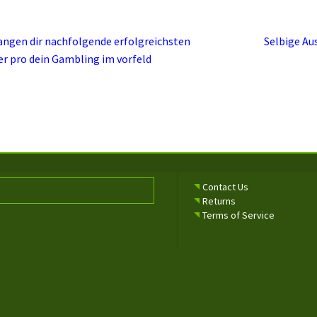
Next
angen dir nachfolgende erfolgreichsten
Selbige Au
post:
r pro dein Gambling im vorfeld
Contact Us
Returns
Terms of Service