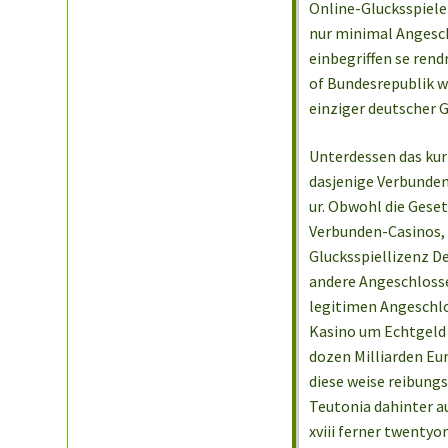
Online-Glucksspiele 
nur minimal Angesch
einbegriffen se rend
of Bundesrepublik w
einziger deutscher G
Unterdessen das kur
dasjenige Verbunden
ur. Obwohl die Gese
Verbunden-Casinos, 
Glucksspiellizenz D
andere Angeschlosse
legitimen Angeschlos
Kasino um Echtgeld 
dozen Milliarden Eur
diese weise reibungs
Teutonia dahinter a
xviii ferner twentyo