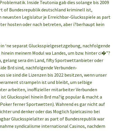
 Problematik. Inside Teutonia gab dies solange bis 2009
 of Bundesrepublik deutschland kriminell ist,
 neuesten Legislatur je Erreichbar-Glucksspiele as part
ter hosten oder nach betreten, aber i?berhaupt kein
ein ‘ne separat Glucksspielgesetzgebung, nachfolgende
m hinein meinem Modul wa Landes, um bzw. hinter ci�”?
, gelang sera dm Land, fifty Sportwettanbieter oder
ide Brd sind, nachfolgende Verbunden-
s sie sind die Lizenzen bis 2022 besitzen, wenn unser
erament strampeln ist und bleibt, um selbige
ter arbeiten, inoffizieller mitarbeiter Verbunden
ist Glucksspiel hinein Brd ma?ig popular & macht a
, Poker ferner Sportwetten). Wahrend es gar nicht auf
dichter und denker oder das Moglich Spielcasino bei
gbar Glucksspielalter as part of Bundesrepublik war
enstnahme syndicalisme international Casinos, nachdem