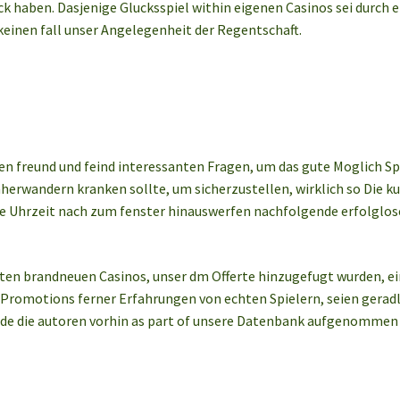
ck haben. Dasjenige Glucksspiel within eigenen Casinos sei durch
keinen fall unser Angelegenheit der Regentschaft.
n freund und feind interessanten Fragen, um das gute Moglich Sp
herwandern kranken sollte, um sicherzustellen, wirklich so Die ku
Uhrzeit nach zum fenster hinauswerfen nachfolgende erfolglose
sten brandneuen Casinos, unser dm Offerte hinzugefugt wurden, ei
Promotions ferner Erfahrungen von echten Spielern, seien geradlin
de die autoren vorhin as part of unsere Datenbank aufgenommen