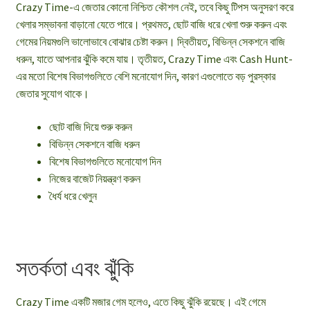
Crazy Time-এ জেতার কোনো নিশ্চিত কৌশল নেই, তবে কিছু টিপস অনুসরণ করে
খেলার সম্ভাবনা বাড়ানো যেতে পারে। প্রথমত, ছোট বাজি ধরে খেলা শুরু করুন এবং
গেমের নিয়মগুলি ভালোভাবে বোঝার চেষ্টা করুন। দ্বিতীয়ত, বিভিন্ন সেকশনে বাজি
ধরুন, যাতে আপনার ঝুঁকি কমে যায়। তৃতীয়ত, Crazy Time এবং Cash Hunt-
এর মতো বিশেষ বিভাগগুলিতে বেশি মনোযোগ দিন, কারণ এগুলোতে বড় পুরস্কার
জেতার সুযোগ থাকে।
ছোট বাজি দিয়ে শুরু করুন
বিভিন্ন সেকশনে বাজি ধরুন
বিশেষ বিভাগগুলিতে মনোযোগ দিন
নিজের বাজেট নিয়ন্ত্রণ করুন
ধৈর্য ধরে খেলুন
সতর্কতা এবং ঝুঁকি
Crazy Time একটি মজার গেম হলেও, এতে কিছু ঝুঁকি রয়েছে। এই গেমে