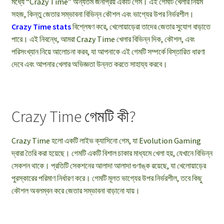
মধ্যে “Crazy Time” অন্যতম জনপ্রিয় একটি গেম। এই গেমটি খেলার নিয়ম
সহজ, কিন্তু জেতার সম্ভাবনা বিভিন্ন কৌশল এবং ভাগ্যের উপর নির্ভরশীল।
Crazy Time stats
বিশ্লেষণ করে, খেলোয়াড়েরা তাদের জেতার সুযোগ বাড়াতে
পারে। এই নিবন্ধে, আমরা Crazy Time খেলার বিভিন্ন দিক, কৌশল, এবং
পরিসংখ্যান নিয়ে আলোচনা করব, যা আপনাকে এই গেমটি সম্পর্কে বিস্তারিত ধারণা
দেবে এবং আপনার খেলার অভিজ্ঞতা উন্নত করতে সাহায্য করবে।
Crazy Time গেমটি কী?
Crazy Time হলো একটি লাইভ ক্যাসিনো গেম, যা Evolution Gaming
দ্বারা তৈরি করা হয়েছে। গেমটি একটি বিশাল চাকার মাধ্যমে খেলা হয়, যেখানে বিভিন্ন
সেকশন থাকে। প্রতিটি সেকশনের আলাদা আলাদা গুণাঙ্ক রয়েছে, যা খেলোয়াড়ের
পুরস্কারের পরিমাণ নির্ধারণ করে। গেমটি মূলত ভাগ্যের উপর নির্ভরশীল, তবে কিছু
কৌশল অবলম্বন করে জেতার সম্ভাবনা বাড়ানো যায়।