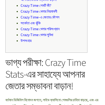
Crazy Time গেমটি কী?
Crazy Time খেলার নিয়মাবলী
Crazy Time-এ জেতার কৌশল
সতর্কতা এবং ঝুঁকি
Crazy Time খেলার পরিসংখ্যান
Crazy Time খেলার সুবিধা
উপসংহার
ভাগ্য পরীক্ষা: Crazy Time
Stats-এর সাহায্যে আপনার
জেতার সম্ভাবনা বাড়ান!
বর্তমান ডিজিটাল বিনোদন জগতে, লাইভ ক্যাসিনো গেমগুলির চাহিদা বাড়ছে, এবং এর