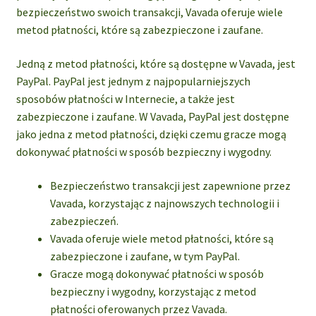
bezpieczeństwo swoich transakcji, Vavada oferuje wiele
metod płatności, które są zabezpieczone i zaufane.
Jedną z metod płatności, które są dostępne w Vavada, jest
PayPal. PayPal jest jednym z najpopularniejszych
sposobów płatności w Internecie, a także jest
zabezpieczone i zaufane. W Vavada, PayPal jest dostępne
jako jedna z metod płatności, dzięki czemu gracze mogą
dokonywać płatności w sposób bezpieczny i wygodny.
Bezpieczeństwo transakcji jest zapewnione przez
Vavada, korzystając z najnowszych technologii i
zabezpieczeń.
Vavada oferuje wiele metod płatności, które są
zabezpieczone i zaufane, w tym PayPal.
Gracze mogą dokonywać płatności w sposób
bezpieczny i wygodny, korzystając z metod
płatności oferowanych przez Vavada.