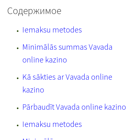
Содержимое
Iemaksu metodes
Minimālās summas Vavada
online kazino
Kā sākties ar Vavada online
kazino
Pārbaudīt Vavada online kazino
Iemaksu metodes