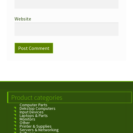
Website
Product categories
Computer Parts
Dekstop Computers
Input Devices
Laptops & Parts
Monitors
Other
Printer & Supplies
Servers & Networking