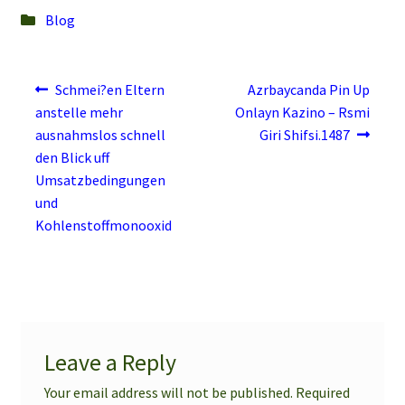
Posted
Blog
in
Post
Previous
Next
Schmei?en Eltern
Azrbaycanda Pin Up
post:
post:
navigation
anstelle mehr
Onlayn Kazino – Rsmi
ausnahmslos schnell
Giri Shifsi.1487
den Blick uff
Umsatzbedingungen
und
Kohlenstoffmonooxid
Leave a Reply
Your email address will not be published.
Required