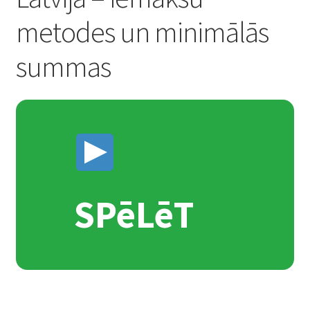
metodes un minimālās
summas
SPēLēT