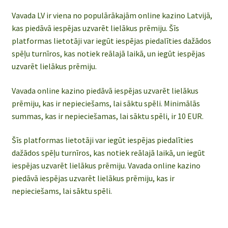
Vavada LV ir viena no populārākajām online kazino Latvijā,
kas piedāvā iespējas uzvarēt lielākus prēmiju. Šīs
platformas lietotāji var iegūt iespējas piedalīties dažādos
spēļu turnīros, kas notiek reālajā laikā, un iegūt iespējas
uzvarēt lielākus prēmiju.
Vavada online kazino piedāvā iespējas uzvarēt lielākus
prēmiju, kas ir nepieciešams, lai sāktu spēli. Minimālās
summas, kas ir nepieciešamas, lai sāktu spēli, ir 10 EUR.
Šīs platformas lietotāji var iegūt iespējas piedalīties
dažādos spēļu turnīros, kas notiek reālajā laikā, un iegūt
iespējas uzvarēt lielākus prēmiju. Vavada online kazino
piedāvā iespējas uzvarēt lielākus prēmiju, kas ir
nepieciešams, lai sāktu spēli.