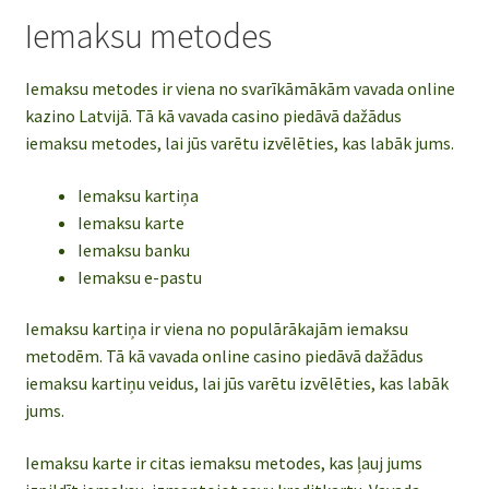
Iemaksu metodes
Iemaksu metodes ir viena no svarīkāmākām vavada online
kazino Latvijā. Tā kā vavada casino piedāvā dažādus
iemaksu metodes, lai jūs varētu izvēlēties, kas labāk jums.
Iemaksu kartiņa
Iemaksu karte
Iemaksu banku
Iemaksu e-pastu
Iemaksu kartiņa ir viena no populārākajām iemaksu
metodēm. Tā kā vavada online casino piedāvā dažādus
iemaksu kartiņu veidus, lai jūs varētu izvēlēties, kas labāk
jums.
Iemaksu karte ir citas iemaksu metodes, kas ļauj jums