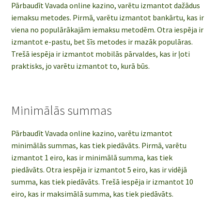
Pārbaudīt Vavada online kazino, varētu izmantot dažādus
iemaksu metodes. Pirmā, varētu izmantot bankārtu, kas ir
viena no populārākajām iemaksu metodēm. Otra iespēja ir
izmantot e-pastu, bet šīs metodes ir mazāk populāras.
Trešā iespēja ir izmantot mobilās pārvaldes, kas ir ļoti
praktisks, jo varētu izmantot to, kurā būs.
Minimālās summas
Pārbaudīt Vavada online kazino, varētu izmantot
minimālās summas, kas tiek piedāvāts. Pirmā, varētu
izmantot 1 eiro, kas ir minimālā summa, kas tiek
piedāvāts. Otra iespēja ir izmantot 5 eiro, kas ir vidējā
summa, kas tiek piedāvāts. Trešā iespēja ir izmantot 10
eiro, kas ir maksimālā summa, kas tiek piedāvāts.