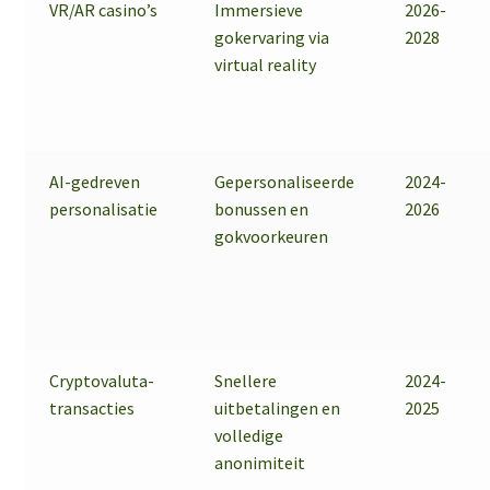
VR/AR casino’s
Immersieve
2026-
gokervaring via
2028
virtual reality
AI-gedreven
Gepersonaliseerde
2024-
personalisatie
bonussen en
2026
gokvoorkeuren
Cryptovaluta-
Snellere
2024-
transacties
uitbetalingen en
2025
volledige
anonimiteit