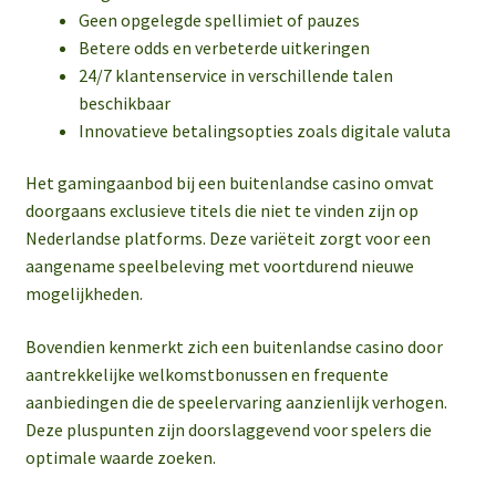
Geen opgelegde spellimiet of pauzes
Betere odds en verbeterde uitkeringen
24/7 klantenservice in verschillende talen
beschikbaar
Innovatieve betalingsopties zoals digitale valuta
Het gamingaanbod bij een buitenlandse casino omvat
doorgaans exclusieve titels die niet te vinden zijn op
Nederlandse platforms. Deze variëteit zorgt voor een
aangename speelbeleving met voortdurend nieuwe
mogelijkheden.
Bovendien kenmerkt zich een buitenlandse casino door
aantrekkelijke welkomstbonussen en frequente
aanbiedingen die de speelervaring aanzienlijk verhogen.
Deze pluspunten zijn doorslaggevend voor spelers die
optimale waarde zoeken.