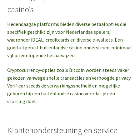
casino’s
Hedendaagse platforms bieden diverse betaalopties die
specifiek geschikt zijn voor Nederlandse spelers,
waaronder iDEAL, creditcards en diverse e-wallets. Een
goed uitgerust buitenlandse casino ondersteunt minimaal
vijf uiteenlopende betaalwijzen.
Cryptocurrency-opties zoals Bitcoin worden steeds vaker
gekozen vanwege snelle transacties en verhoogde privacy.
Verifieer steeds de verwerkingssnelheid en mogelijke
geburen bij een buitenlandse casino voordat je een
storting doet.
Klantenondersteuning en service