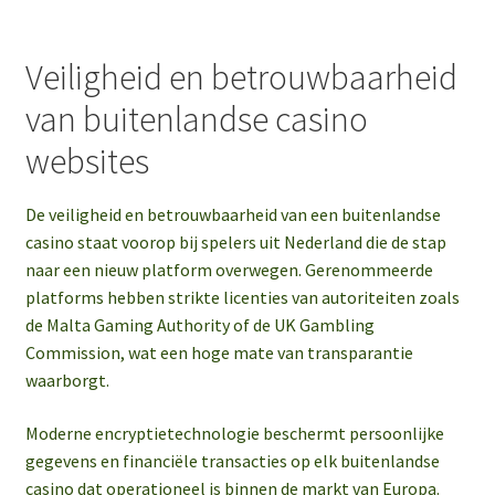
Veiligheid en betrouwbaarheid
van buitenlandse casino
websites
De veiligheid en betrouwbaarheid van een buitenlandse
casino staat voorop bij spelers uit Nederland die de stap
naar een nieuw platform overwegen. Gerenommeerde
platforms hebben strikte licenties van autoriteiten zoals
de Malta Gaming Authority of de UK Gambling
Commission, wat een hoge mate van transparantie
waarborgt.
Moderne encryptietechnologie beschermt persoonlijke
gegevens en financiële transacties op elk buitenlandse
casino dat operationeel is binnen de markt van Europa.