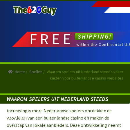
Skip
Skip
to
to
navigation
content
FREE
SHIPPING!
within the Continental U.
Home
/
Spellen
/
Waarom spelers uit Nederland steeds vaker
kiezen voor buitenlandse casino websites
WAAROM SPELERS UIT NEDERLAND STEEDS
Posted on
April 17, 2026
by
Kerry
VAKER KIEZEN VOOR BUITENLANDSE CASINO
Increasingly more Nederlandse spelers ontdekken de
WEBSITES
voordelen van een buitenlandse casino en maken de
overstap van lokale aanbieders. Deze ontwikkeling neemt