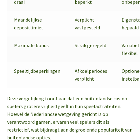
draai
beperkt
onbeper
Maandelijkse
Verplicht
Eigenst
depositlimiet
vastgesteld
bepaald
Maximale bonus
Strak geregeld
Variabel
flexibel
Speeltijdbeperkingen
Afkoelperiodes
Optione
verplicht
instelba
Deze vergelijking toont aan dat een buitenlandse casino
spelers grotere vrijheid geeft in hun speelactiviteiten.
Hoewel de Nederlandse wetgeving gericht is op
verantwoord gamen, ervaren veel spelers dit als
restrictief, wat bijdraagt aan de groeiende populariteit van
buitenlandse opties.