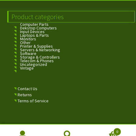
Product categories
Computer Parts
Dekstop Computers
Input Devices
Laptops & Parts
Monitors
Other
Printer & Supplies
Servers & Networking
Software
Storage & Controllers
Telecom & Phones
Uncategorized
Vintage
Contact Us
Returns
Terms of Service
0