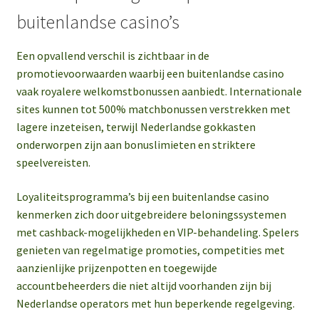
buitenlandse casino’s
Een opvallend verschil is zichtbaar in de
promotievoorwaarden waarbij een buitenlandse casino
vaak royalere welkomstbonussen aanbiedt. Internationale
sites kunnen tot 500% matchbonussen verstrekken met
lagere inzeteisen, terwijl Nederlandse gokkasten
onderworpen zijn aan bonuslimieten en striktere
speelvereisten.
Loyaliteitsprogramma’s bij een buitenlandse casino
kenmerken zich door uitgebreidere beloningssystemen
met cashback-mogelijkheden en VIP-behandeling. Spelers
genieten van regelmatige promoties, competities met
aanzienlijke prijzenpotten en toegewijde
accountbeheerders die niet altijd voorhanden zijn bij
Nederlandse operators met hun beperkende regelgeving.