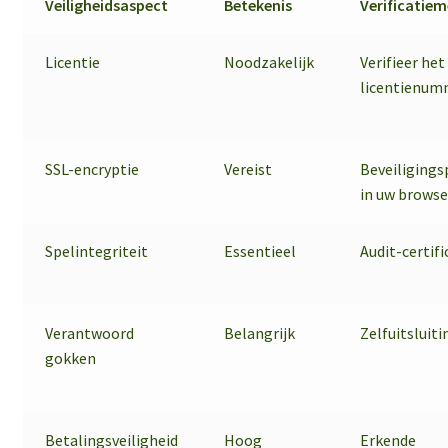
Veiligheidsaspect
Betekenis
Verificatie
Licentie
Noodzakelijk
Verifieer het
licentienum
SSL-encryptie
Vereist
Beveiliging
in uw browse
Spelintegriteit
Essentieel
Audit-certif
Verantwoord
Belangrijk
Zelfuitsluit
gokken
Betalingsveiligheid
Hoog
Erkende