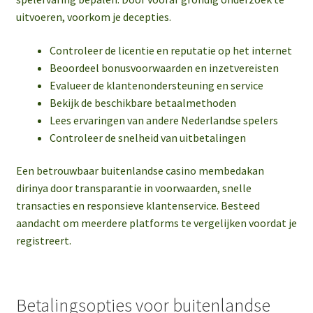
uitvoeren, voorkom je decepties.
Controleer de licentie en reputatie op het internet
Beoordeel bonusvoorwaarden en inzetvereisten
Evalueer de klantenondersteuning en service
Bekijk de beschikbare betaalmethoden
Lees ervaringen van andere Nederlandse spelers
Controleer de snelheid van uitbetalingen
Een betrouwbaar buitenlandse casino membedakan
dirinya door transparantie in voorwaarden, snelle
transacties en responsieve klantenservice. Besteed
aandacht om meerdere platforms te vergelijken voordat je
registreert.
Betalingsopties voor buitenlandse