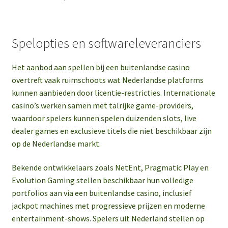
Spelopties en softwareleveranciers
Het aanbod aan spellen bij een buitenlandse casino
overtreft vaak ruimschoots wat Nederlandse platforms
kunnen aanbieden door licentie-restricties. Internationale
casino’s werken samen met talrijke game-providers,
waardoor spelers kunnen spelen duizenden slots, live
dealer games en exclusieve titels die niet beschikbaar zijn
op de Nederlandse markt.
Bekende ontwikkelaars zoals NetEnt, Pragmatic Play en
Evolution Gaming stellen beschikbaar hun volledige
portfolios aan via een buitenlandse casino, inclusief
jackpot machines met progressieve prijzen en moderne
entertainment-shows. Spelers uit Nederland stellen op