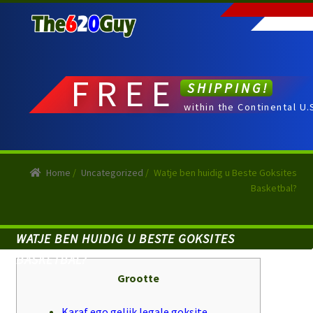
Skip
Skip
to
to
navigation
content
FREE
SHIPPING!
within the Continental U.
Home
/
Uncategorized
/
Watje ben huidig u Beste Goksites
Basketbal?
WATJE BEN HUIDIG U BESTE GOKSITES
Posted on
May 10, 2026
by
Kerry
BASKETBAL?
Grootte
Karaf ego gelijk legale goksite