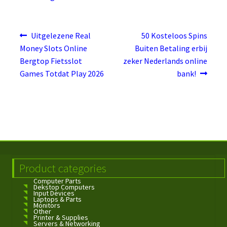
in
Post
Previous
Next
Uitgelezene Real
50 Kosteloos Spins
post:
post:
navigation
Money Slots Online
Buiten Betaling erbij
Bergtop Fietsslot
zeker Nederlands online
Games Totdat Play 2026
bank!
Product categories
Computer Parts
Dekstop Computers
Input Devices
Laptops & Parts
Monitors
Other
Printer & Supplies
Servers & Networking