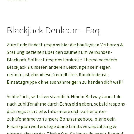
Blackjack Denkbar – Faq
Zum Ende findest respons hier die haufigsten Verhören &
Stellung beziehen über den daumen um Verbunden-
Blackjack. Solltest respons konkrete Thema nachdem
Blackjack & unseren anderen Leistungen sein eigen
nennen, ist ebendiese freundliches Kundendienst-
Einsatzgruppe ohne ausnahme gern zu händen dich weil!
Schlie?lich, selbstverstandlich. Hinein Betway kannst du
nach zuhilfenahme durch Echtgeld geben, sobald respons
dich registriert eile. Informiere dich vorher unter
zuhilfenahme von unsere Bonusangebote, plane dein
Finanzplan weiters lege deine Limits veranstaltung &
nimm a diesem das Tische Ort. So lange du bereit liegend