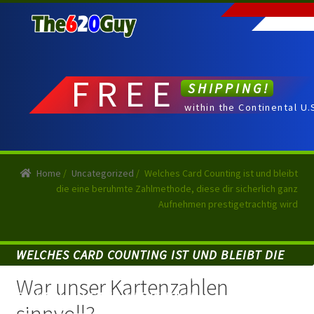
Skip
Skip
to
to
navigation
content
FREE
SHIPPING!
within the Continental U.
Home
/
Uncategorized
/
Welches Card Counting ist und bleibt
die eine beruhmte Zahlmethode, diese dir sicherlich ganz
Aufnehmen prestigetrachtig wird
WELCHES CARD COUNTING IST UND BLEIBT DIE
Posted on
May 1, 2026
by
Kerry
EINE BERUHMTE ZAHLMETHODE, DIESE DIR
War unser Kartenzahlen
SICHERLICH GANZ AUFNEHMEN
sinnvoll?