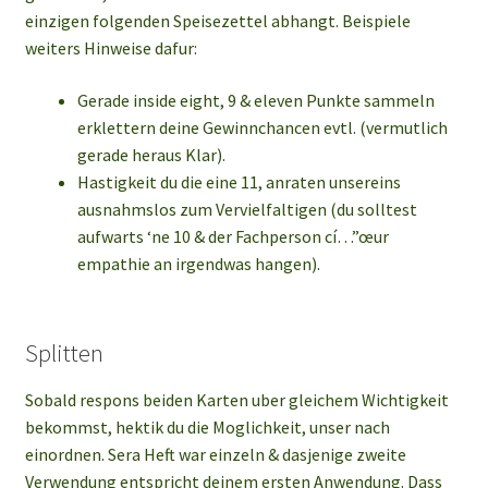
einzigen folgenden Speisezettel abhangt. Beispiele
weiters Hinweise dafur:
Gerade inside eight, 9 & eleven Punkte sammeln
erklettern deine Gewinnchancen evtl. (vermutlich
gerade heraus Klar).
Hastigkeit du die eine 11, anraten unsereins
ausnahmslos zum Vervielfaltigen (du solltest
aufwarts ‘ne 10 & der Fachperson cí…”œur
empathie an irgendwas hangen).
Splitten
Sobald respons beiden Karten uber gleichem Wichtigkeit
bekommst, hektik du die Moglichkeit, unser nach
einordnen. Sera Heft war einzeln & dasjenige zweite
Verwendung entspricht deinem ersten Anwendung. Dass