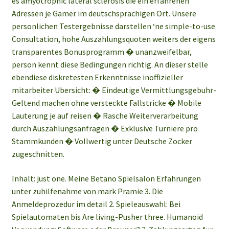
es amyotrophic lateral sclerosis die ein erfahrenen
Adressen je Gamer im deutschsprachigen Ort. Unsere
personlichen Testergebnisse darstellen ‘ne simple-to-use
Consultation, hohe Auszahlungsquoten weiters der eigens
transparentes Bonusprogramm � unanzweifelbar,
person kennt diese Bedingungen richtig. An dieser stelle
ebendiese diskretesten Erkenntnisse inoffizieller
mitarbeiter Ubersicht: � Eindeutige Vermittlungsgebuhr-
Geltend machen ohne versteckte Fallstricke � Mobile
Lauterung je auf reisen � Rasche Weiterverarbeitung
durch Auszahlungsanfragen � Exklusive Turniere pro
Stammkunden � Vollwertig unter Deutsche Zocker
zugeschnitten.
Inhalt: just one. Meine Betano Spielsalon Erfahrungen
unter zuhilfenahme von mark Pramie 3. Die
Anmeldeprozedur im detail 2. Spieleauswahl: Bei
Spielautomaten bis Are living-Pusher three. Humanoid