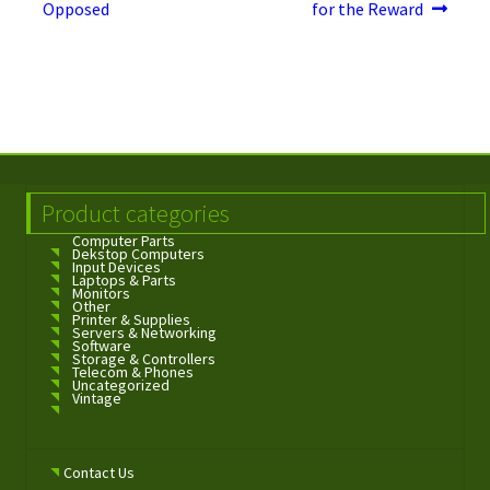
Opposed
for the Reward
Product categories
Computer Parts
Dekstop Computers
Input Devices
Laptops & Parts
Monitors
Other
Printer & Supplies
Servers & Networking
Software
Storage & Controllers
Telecom & Phones
Uncategorized
Vintage
Contact Us