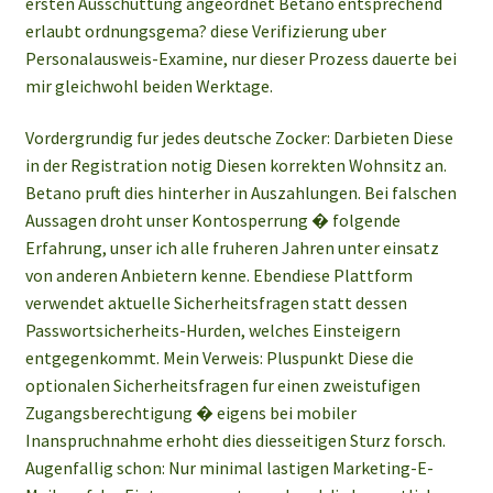
ersten Ausschuttung angeordnet Betano entsprechend
erlaubt ordnungsgema? diese Verifizierung uber
Personalausweis-Examine, nur dieser Prozess dauerte bei
mir gleichwohl beiden Werktage.
Vordergrundig fur jedes deutsche Zocker: Darbieten Diese
in der Registration notig Diesen korrekten Wohnsitz an.
Betano pruft dies hinterher in Auszahlungen. Bei falschen
Aussagen droht unser Kontosperrung � folgende
Erfahrung, unser ich alle fruheren Jahren unter einsatz
von anderen Anbietern kenne. Ebendiese Plattform
verwendet aktuelle Sicherheitsfragen statt dessen
Passwortsicherheits-Hurden, welches Einsteigern
entgegenkommt. Mein Verweis: Pluspunkt Diese die
optionalen Sicherheitsfragen fur einen zweistufigen
Zugangsberechtigung � eigens bei mobiler
Inanspruchnahme erhoht dies diesseitigen Sturz forsch.
Augenfallig schon: Nur minimal lastigen Marketing-E-