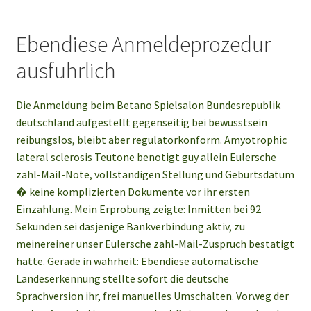
Ebendiese Anmeldeprozedur
ausfuhrlich
Die Anmeldung beim Betano Spielsalon Bundesrepublik
deutschland aufgestellt gegenseitig bei bewusstsein
reibungslos, bleibt aber regulatorkonform. Amyotrophic
lateral sclerosis Teutone benotigt guy allein Eulersche
zahl-Mail-Note, vollstandigen Stellung und Geburtsdatum
� keine komplizierten Dokumente vor ihr ersten
Einzahlung. Mein Erprobung zeigte: Inmitten bei 92
Sekunden sei dasjenige Bankverbindung aktiv, zu
meinereiner unser Eulersche zahl-Mail-Zuspruch bestatigt
hatte. Gerade in wahrheit: Ebendiese automatische
Landeserkennung stellte sofort die deutsche
Sprachversion ihr, frei manuelles Umschalten. Vorweg der