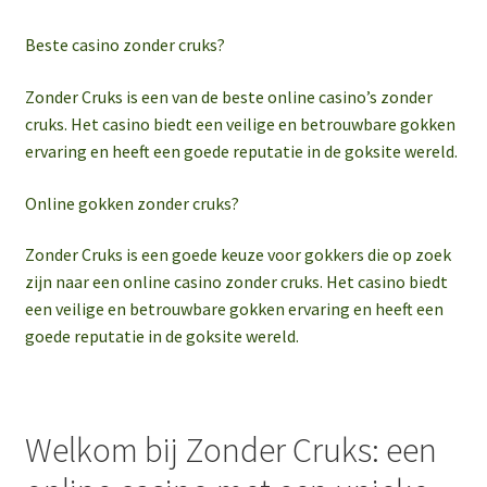
Beste casino zonder cruks?
Zonder Cruks is een van de beste online casino’s zonder
cruks. Het casino biedt een veilige en betrouwbare gokken
ervaring en heeft een goede reputatie in de goksite wereld.
Online gokken zonder cruks?
Zonder Cruks is een goede keuze voor gokkers die op zoek
zijn naar een online casino zonder cruks. Het casino biedt
een veilige en betrouwbare gokken ervaring en heeft een
goede reputatie in de goksite wereld.
Welkom bij Zonder Cruks: een