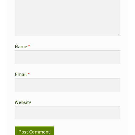
Name
*
Email
*
Website