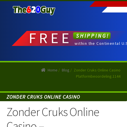
Skip
Skip
to
to
navigation
content
FREE
SHIPPING!
within the Continental U.
Home
/
Blog
/
Zonder Cruks Online Casino
Platformbeoordeling.1144
ZONDER CRUKS ONLINE CASINO
Posted on
April 21, 2026
by
Kerry
—
Leave a comment
PLATFORMBEOORDELING.1144
Zonder Cruks Online
Casino –