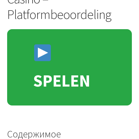
Platformbeoordeling
SPELEN
Содержимое