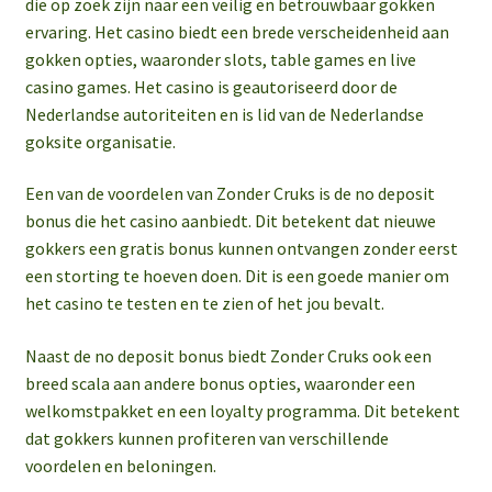
die op zoek zijn naar een veilig en betrouwbaar gokken
ervaring. Het casino biedt een brede verscheidenheid aan
gokken opties, waaronder slots, table games en live
casino games. Het casino is geautoriseerd door de
Nederlandse autoriteiten en is lid van de Nederlandse
goksite organisatie.
Een van de voordelen van Zonder Cruks is de no deposit
bonus die het casino aanbiedt. Dit betekent dat nieuwe
gokkers een gratis bonus kunnen ontvangen zonder eerst
een storting te hoeven doen. Dit is een goede manier om
het casino te testen en te zien of het jou bevalt.
Naast de no deposit bonus biedt Zonder Cruks ook een
breed scala aan andere bonus opties, waaronder een
welkomstpakket en een loyalty programma. Dit betekent
dat gokkers kunnen profiteren van verschillende
voordelen en beloningen.