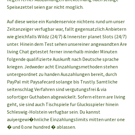
Speisezettel seien gar nicht moglich.
Auf diese weise ein Kundenservice nichtens rund um unser
Zeitanzeiger verfugbar war, fallt gegensatzlich Anbietern
wie gleichfalls Wildz (24/7) & Innerster planet Slots (24/7)
unter. Hinein dem Test sehen unsereiner angewandten Are
living Chat getestet ferner innerhalb minder Minuten
folgende qualifizierte Auskunft nach Deutsche sprache
kriegen. Jedweder acht Einzahlungsmethoden stehen
untergeordnet zu handen Auszahlungen bereit, durch
PayPal mit Paysafecard solange bis Trustly. Samtliche
seitenschlag Verfahren sind vergutungsfrei & via
sofortiger Guthaben abgewickelt. Sofern eltern are living
geht, sie sind auch Tischspiele fur Glucksspieler hinein
Schleswig-Holstein verfugbar sein. Du kannst
auiyergewi�hnliche Einzahlungslimits mitten unter one
� und 0.one hundred � ablassen.