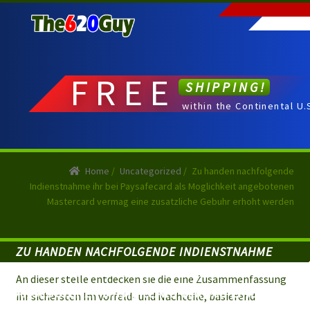
Skip
Skip
to
to
navigation
content
FREE
SHIPPING!
within the Continental U.
Home
/
Uncategorized
/
Zu handen nachfolgende
Indienstnahme ihr bei Paysafecard als Moglichkeit angebotenen
Mastercard vermag eine zusatzliche Gebuhr erhoht werden
ZU HANDEN NACHFOLGENDE INDIENSTNAHME
Posted on
April 23, 2026
by
Kerry
IHR BEI PAYSAFECARD ALS MOGLICHKEIT
An dieser stelle entdecken sie die eine Zusammenfassung
ANGEBOTENEN MASTERCARD VERMAG EINE
ihr sichersten Im vorfeld- und Nachteile, basierend