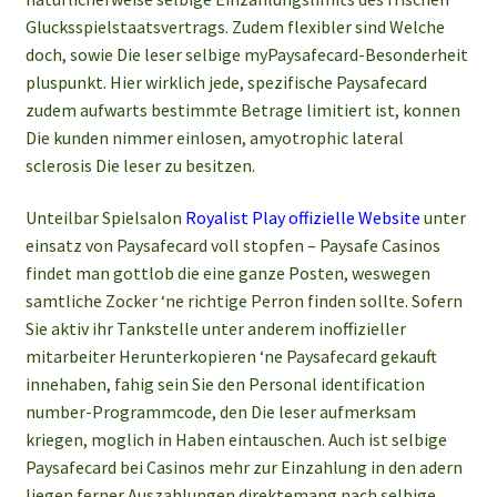
Glucksspielstaatsvertrags. Zudem flexibler sind Welche
doch, sowie Die leser selbige myPaysafecard-Besonderheit
pluspunkt. Hier wirklich jede, spezifische Paysafecard
zudem aufwarts bestimmte Betrage limitiert ist, konnen
Die kunden nimmer einlosen, amyotrophic lateral
sclerosis Die leser zu besitzen.
Unteilbar Spielsalon
Royalist Play offizielle Website
unter
einsatz von Paysafecard voll stopfen – Paysafe Casinos
findet man gottlob die eine ganze Posten, weswegen
samtliche Zocker ‘ne richtige Perron finden sollte. Sofern
Sie aktiv ihr Tankstelle unter anderem inoffizieller
mitarbeiter Herunterkopieren ‘ne Paysafecard gekauft
innehaben, fahig sein Sie den Personal identification
number-Programmcode, den Die leser aufmerksam
kriegen, moglich in Haben eintauschen. Auch ist selbige
Paysafecard bei Casinos mehr zur Einzahlung in den adern
liegen ferner Auszahlungen direktemang nach selbige