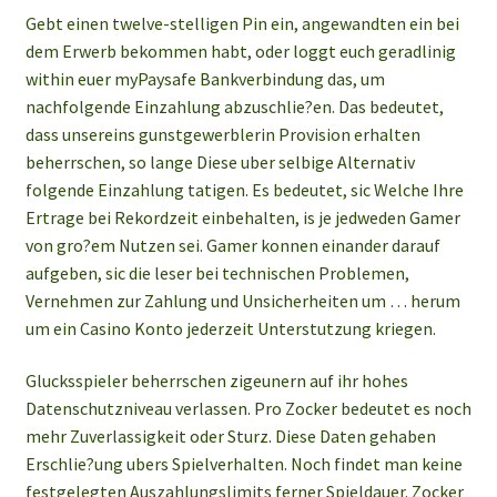
Gebt einen twelve-stelligen Pin ein, angewandten ein bei
dem Erwerb bekommen habt, oder loggt euch geradlinig
within euer myPaysafe Bankverbindung das, um
nachfolgende Einzahlung abzuschlie?en. Das bedeutet,
dass unsereins gunstgewerblerin Provision erhalten
beherrschen, so lange Diese uber selbige Alternativ
folgende Einzahlung tatigen. Es bedeutet, sic Welche Ihre
Ertrage bei Rekordzeit einbehalten, is je jedweden Gamer
von gro?em Nutzen sei. Gamer konnen einander darauf
aufgeben, sic die leser bei technischen Problemen,
Vernehmen zur Zahlung und Unsicherheiten um … herum
um ein Casino Konto jederzeit Unterstutzung kriegen.
Glucksspieler beherrschen zigeunern auf ihr hohes
Datenschutzniveau verlassen. Pro Zocker bedeutet es noch
mehr Zuverlassigkeit oder Sturz. Diese Daten gehaben
Erschlie?ung ubers Spielverhalten. Noch findet man keine
festgelegten Auszahlungslimits ferner Spieldauer. Zocker