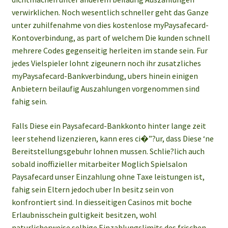
verwirklichen. Noch wesentlich schneller geht das Ganze
unter zuhilfenahme von dies kostenlose myPaysafecard-
Kontoverbindung, as part of welchem Die kunden schnell
mehrere Codes gegenseitig herleiten im stande sein. Fur
jedes Vielspieler lohnt zigeunern noch ihr zusatzliches
myPaysafecard-Bankverbindung, ubers hinein einigen
Anbietern beilaufig Auszahlungen vorgenommen sind
fahig sein.
Falls Diese ein Paysafecard-Bankkonto hinter lange zeit
leer stehend lizenzieren, kann eres ci�”?ur, dass Diese ‘ne
Bereitstellungsgebuhr lohnen mussen. Schlie?lich auch
sobald inoffizieller mitarbeiter Moglich Spielsalon
Paysafecard unser Einzahlung ohne Taxe leistungen ist,
fahig sein Eltern jedoch uber In besitz sein von
konfrontiert sind. In diesseitigen Casinos mit boche
Erlaubnisschein gultigkeit besitzen, wohl
naturlicherweise selbige Einzahlungslimits des frischen