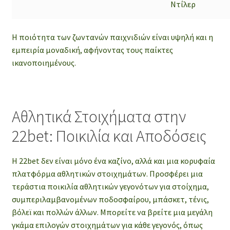
Ντίλερ
Η ποιότητα των ζωντανών παιχνιδιών είναι υψηλή και η
εμπειρία μοναδική, αφήνοντας τους παίκτες
ικανοποιημένους.
Αθλητικά Στοιχήματα στην
22bet: Ποικιλία και Αποδόσεις
Η 22bet δεν είναι μόνο ένα καζίνο, αλλά και μια κορυφαία
πλατφόρμα αθλητικών στοιχημάτων. Προσφέρει μια
τεράστια ποικιλία αθλητικών γεγονότων για στοίχημα,
συμπεριλαμβανομένων ποδοσφαίρου, μπάσκετ, τένις,
βόλεϊ και πολλών άλλων. Μπορείτε να βρείτε μια μεγάλη
γκάμα επιλογών στοιχημάτων για κάθε γεγονός, όπως