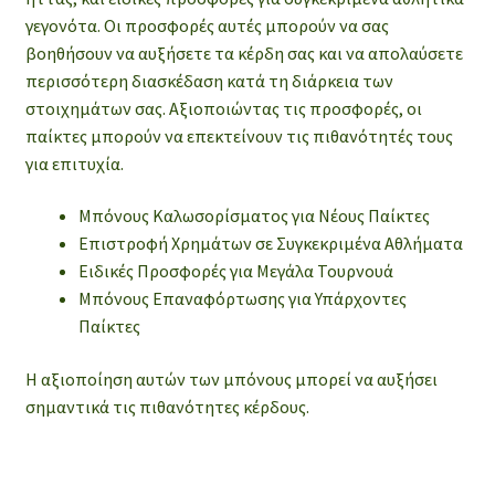
γεγονότα. Οι προσφορές αυτές μπορούν να σας
βοηθήσουν να αυξήσετε τα κέρδη σας και να απολαύσετε
περισσότερη διασκέδαση κατά τη διάρκεια των
στοιχημάτων σας. Αξιοποιώντας τις προσφορές, οι
παίκτες μπορούν να επεκτείνουν τις πιθανότητές τους
για επιτυχία.
Μπόνους Καλωσορίσματος για Νέους Παίκτες
Επιστροφή Χρημάτων σε Συγκεκριμένα Αθλήματα
Ειδικές Προσφορές για Μεγάλα Τουρνουά
Μπόνους Επαναφόρτωσης για Υπάρχοντες
Παίκτες
Η αξιοποίηση αυτών των μπόνους μπορεί να αυξήσει
σημαντικά τις πιθανότητες κέρδους.