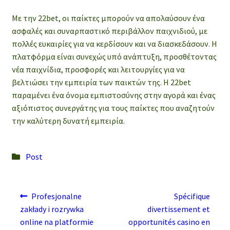
Με την 22bet, οι παίκτες μπορούν να απολαύσουν ένα
ασφαλές και συναρπαστικό περιβάλλον παιχνιδιού, με
πολλές ευκαιρίες για να κερδίσουν και να διασκεδάσουν. Η
πλατφόρμα είναι συνεχώς υπό ανάπτυξη, προσθέτοντας
νέα παιχνίδια, προσφορές και λειτουργίες για να
βελτιώσει την εμπειρία των παικτών της. Η 22bet
παραμένει ένα όνομα εμπιστοσύνης στην αγορά και ένας
αξιόπιστος συνεργάτης για τους παίκτες που αναζητούν
την καλύτερη δυνατή εμπειρία.
Posted
Post
in
Post
Previous
Next
Profesjonalne
Spécifique
post:
post:
navigation
zakłady i rozrywka
divertissement et
online na platformie
opportunités casino en