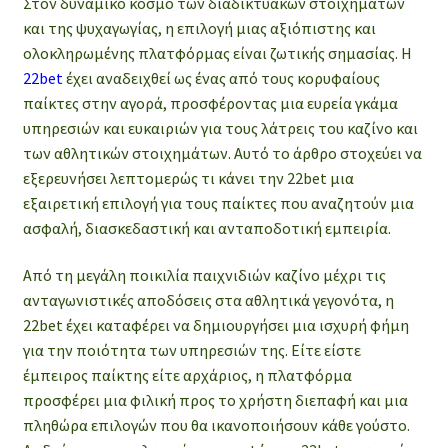
Στον δυναμικό κόσμο των διαδικτυακών στοιχημάτων
και της ψυχαγωγίας, η επιλογή μιας αξιόπιστης και
ολοκληρωμένης πλατφόρμας είναι ζωτικής σημασίας. Η
22bet
έχει αναδειχθεί ως ένας από τους κορυφαίους
παίκτες στην αγορά, προσφέροντας μια ευρεία γκάμα
υπηρεσιών και ευκαιριών για τους λάτρεις του καζίνο και
των αθλητικών στοιχημάτων. Αυτό το άρθρο στοχεύει να
εξερευνήσει λεπτομερώς τι κάνει την 22bet μια
εξαιρετική επιλογή για τους παίκτες που αναζητούν μια
ασφαλή, διασκεδαστική και ανταποδοτική εμπειρία.
Από τη μεγάλη ποικιλία παιχνιδιών καζίνο μέχρι τις
ανταγωνιστικές αποδόσεις στα αθλητικά γεγονότα, η
22bet έχει καταφέρει να δημιουργήσει μια ισχυρή φήμη
για την ποιότητα των υπηρεσιών της. Είτε είστε
έμπειρος παίκτης είτε αρχάριος, η πλατφόρμα
προσφέρει μια φιλική προς το χρήστη διεπαφή και μια
πληθώρα επιλογών που θα ικανοποιήσουν κάθε γούστο.