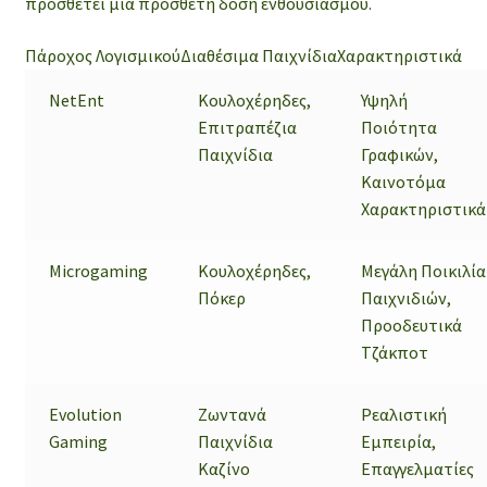
προσθέτει μια πρόσθετη δόση ενθουσιασμού.
Πάροχος ΛογισμικούΔιαθέσιμα ΠαιχνίδιαΧαρακτηριστικά
NetEnt
Κουλοχέρηδες,
Υψηλή
Επιτραπέζια
Ποιότητα
Παιχνίδια
Γραφικών,
Καινοτόμα
Χαρακτηριστικά
Microgaming
Κουλοχέρηδες,
Μεγάλη Ποικιλία
Πόκερ
Παιχνιδιών,
Προοδευτικά
Τζάκποτ
Evolution
Ζωντανά
Ρεαλιστική
Gaming
Παιχνίδια
Εμπειρία,
Καζίνο
Επαγγελματίες