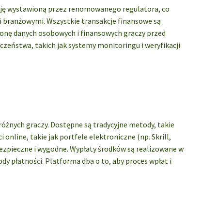
ncję wystawioną przez renomowanego regulatora, co
i branżowymi. Wszystkie transakcje finansowe są
ronę danych osobowych i finansowych graczy przed
zeństwa, takich jak systemy monitoringu i weryfikacji
różnych graczy. Dostępne są tradycyjne metody, takie
nline, takie jak portfele elektroniczne (np. Skrill,
 bezpieczne i wygodne. Wypłaty środków są realizowane w
y płatności. Platforma dba o to, aby proces wpłat i