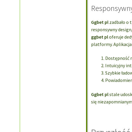
Responsywny 
Ggbet pl
zadbało o t
responsywny design,
ggbet pl
oferuje ded
platformy. Aplikacja
Dostępność n
Intuicyjny int
Szybkie łado
Powiadomien
Ggbet pl
stale udosk
się niezapomnianymi