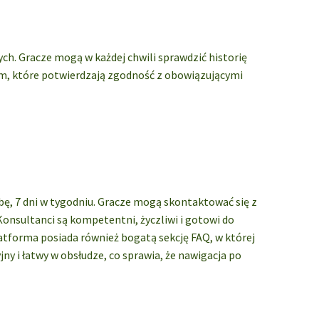
ch. Gracze mogą w każdej chwili sprawdzić historię
ym, które potwierdzają zgodność z obowiązującymi
bę, 7 dni w tygodniu. Gracze mogą skontaktować się z
onsultanci są kompetentni, życzliwi i gotowi do
atforma posiada również bogatą sekcję FAQ, w której
yjny i łatwy w obsłudze, co sprawia, że nawigacja po