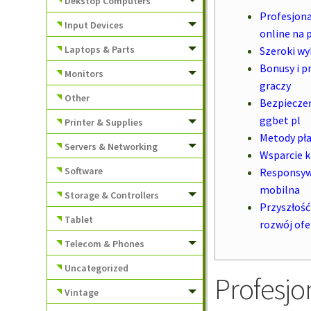
Dekstop Computers
Profesjona
Input Devices
online na 
Laptops & Parts
Szeroki wy
Bonusy i p
Monitors
graczy
Other
Bezpieczeń
ggbet pl
Printer & Supplies
Metody pła
Servers & Networking
Wsparcie kl
Software
Responsywn
mobilna
Storage & Controllers
Przyszłość
Tablet
rozwój ofe
Telecom & Phones
Uncategorized
Profesjo
Vintage