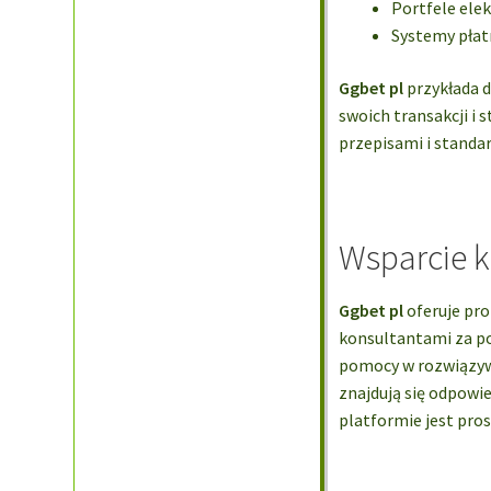
Portfele elek
Systemy płat
Ggbet pl
przykłada d
swoich transakcji i
przepisami i standa
Wsparcie kl
Ggbet pl
oferuje pro
konsultantami za po
pomocy w rozwiązywa
znajdują się odpowie
platformie jest pros