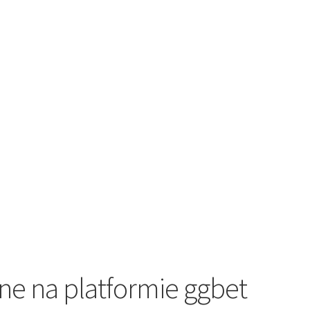
ine na platformie ggbet