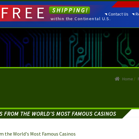
FREE
SHIPPING!
Contact Us
R
within the Continental U.S.
Home
/
S FROM THE WORLD'S MOST FAMOUS CASINOS
6
by
Kerry
—
Leave a comment
om the World's Most Famous Casinos