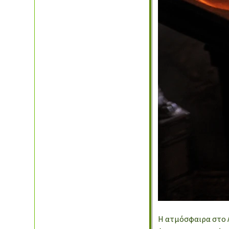
Η ατμόσφαιρα στο Λ