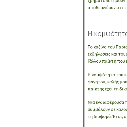
χρηματοδοτήσουν τη
αποδεικνύουν ότι τ
Η κομψότητα
Το καζίνο του Παρι
εκδηλώσεις και τουρ
Γάλλου παίκτη που 
Η κομψότητα του κα
φαγητού, καλής μου
παίκτης έχει τη δι
Μια ενδιαφέρουσα π
συμβάλουν σε καλού
τη διαφορά. Έτσι, 