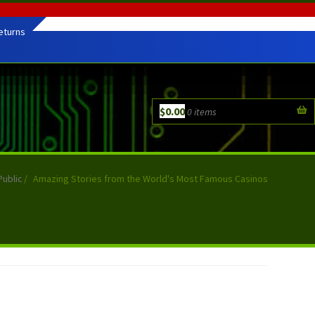
eturns
$
0.00
0 items
Public
/
Amazing Stories from the World's Most Famous Casinos