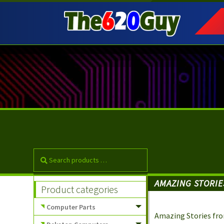
Skip
Skip
to
to
navigation
content
AMAZING STORIE
Posted on
May 28, 202
Product categories
Computer Parts
Amazing Stories fr