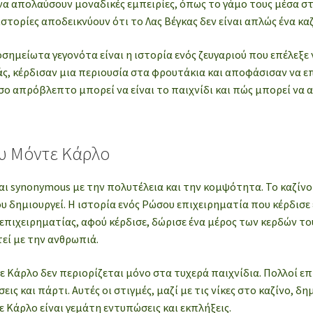
 να απολαύσουν μοναδικές εμπειρίες, όπως το γάμο τους μέσα στ
 ιστορίες αποδεικνύουν ότι το Λας Βέγκας δεν είναι απλώς ένα κ
σημείωτα γεγονότα είναι η ιστορία ενός ζευγαριού που επέλεξε 
άς, κέρδισαν μια περιουσία στα φρουτάκια και αποφάσισαν να ε
όσο απρόβλεπτο μπορεί να είναι το παιχνίδι και πώς μπορεί να 
ου Μόντε Κάρλο
αι synonymous με την πολυτέλεια και την κομψότητα. Το καζίνο
 δημιουργεί. Η ιστορία ενός Ρώσου επιχειρηματία που κέρδισε 
 επιχειρηματίας, αφού κέρδισε, δώρισε ένα μέρος των κερδών το
εί με την ανθρωπιά.
ε Κάρλο δεν περιορίζεται μόνο στα τυχερά παιχνίδια. Πολλοί 
εις και πάρτι. Αυτές οι στιγμές, μαζί με τις νίκες στο καζίνο, 
 Κάρλο είναι γεμάτη εντυπώσεις και εκπλήξεις.