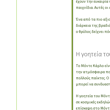
έχουν την ευκαιρία
παιχνίδια. Αυτές οι
Ένα από τα πιο αξιο
διάρκεια της βραδι
ο θρύλος δείχνει π
Η γοητεία τ
Το Μόντε Κάρλο είν
την ατμόσφαιρα που
πολλούς παίκτες. Ο
μπορεί να συνδυαστ
Η γοητεία του Μόντ
σε κοσμικές εκδηλώσ
επίσκεψη στο Μόντε