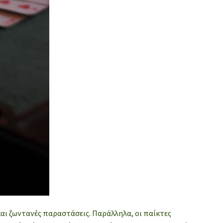
και ζωντανές παραστάσεις. Παράλληλα, οι παίκτες