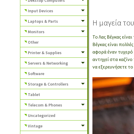
Dekstop Computers
Input Devices
Η μαγεία το
Laptops & Parts
Monitors
Το Λας Βέγκας είνα
Other
Βέγκας είναι πολλέ
αφορά έναν τυχερό 
Printer & Supplies
αντηχεί στα καζίνο
Servers & Networking
να εξερευνήσετε τ
Software
Storage & Controllers
Tablet
Telecom & Phones
Uncategorized
Vintage