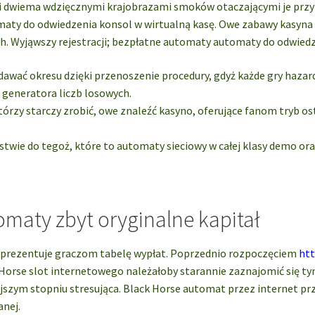
 dwiema wdzięcznymi krajobrazami smoków otaczającymi je przy 
maty do odwiedzenia konsol w wirtualną kasę. Owe zabawy kasyna p
h. Wyjąwszy rejestracji; bezpłatne automaty automaty do odwiedz
dawać okresu dzięki przenoszenie procedury, gdyż każde gry hazar
 generatora liczb losowych.
tórzy starczy zrobić, owe znaleźć kasyno, oferujące fanom tryb os
stwie do tegoż, które to automaty sieciowy w całej klasy demo or
maty zbyt oryginalne kapitał
” prezentuje graczom tabelę wypłat. Poprzednio rozpoczęciem
htt
 Horse slot internetowego należałoby starannie zaznajomić się t
jszym stopniu stresująca. Black Horse automat przez internet prz
nej.