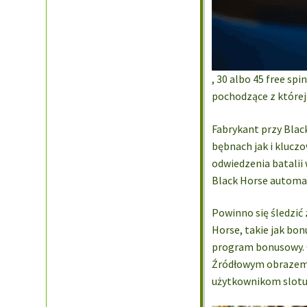
, 30 albo 45 free s
pochodzące z której
Fabrykant przy Bla
bębnach jak i klucz
odwiedzenia batalii 
Black Horse automat 
Powinno się śledzić
Horse, takie jak bo
program bonusowy. O
Źródłowym obrazem, 
użytkownikom slotu