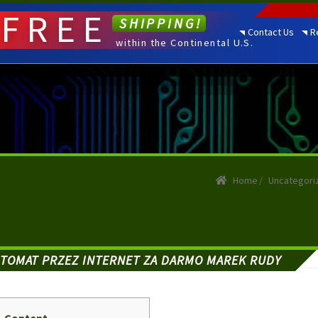
FREE
SHIPPING!
Contact Us
R
within the Continental U.S.
Home
/
Uncategori
TOMAT PRZEZ INTERNET ZA DARMO MAREK RUDY
6
by
Kerry