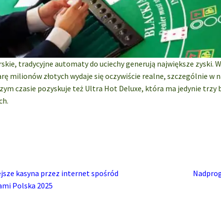
rskie, tradycyjne automaty do uciechy generują największe zyski
arę milionów złotych wydaje się oczywiście realne, szczególnie w 
zym czasie pozyskuje też Ultra Hot Deluxe, która ma jedynie trzy 
ch.
Next
jsze kasyna przez internet spośród
Nadprog
post:
ami Polska 2025