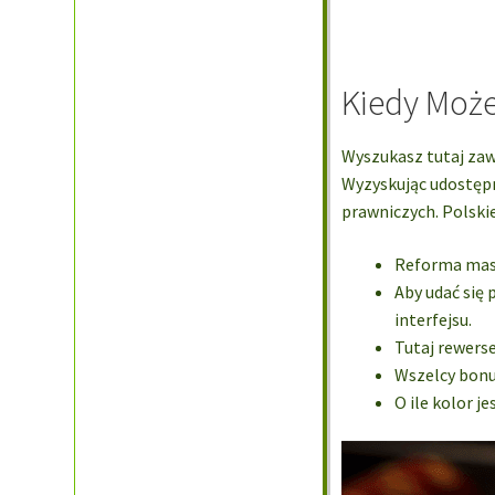
Kiedy Moż
Wyszukasz tutaj zaw
Wyzyskując udostępn
prawniczych. Polski
Reforma masz
Aby udać się
interfejsu.
Tutaj rewers
Wszelcy bonu
O ile kolor j