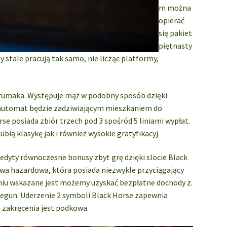
m można
opierać
się pakiet
piętnasty
stale pracują tak samo, nie licząc platformy,
 rumaka. Występuje mąż w podobny sposób dzięki
e automat będzie zadziwiającym mieszkaniem do
se posiada zbiór trzech pod 3 spośród 5 liniami wypłat.
bią klasykę jak i również wysokie gratyfikacyj.
edyty równoczesne bonusy zbyt grę dzięki slocie Black
wa hazardowa, która posiada niezwykle przyciągający
niu wskazane jest możemy uzyskać bezpłatne dochody z.
iegun. Uderzenie 2 symboli Black Horse zapewnia
zakręcenia jest podkowa.