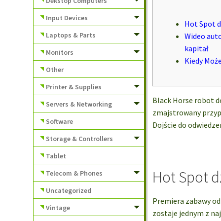
Dekstop Computers
Input Devices
Hot Spot d
Laptops & Parts
Wideo aut
kapitał
Monitors
Kiedy Moż
Other
Printer & Supplies
Black Horse robot d
Servers & Networking
zmajstrowany przyp
Software
Dojście do odwiedze
Storage & Controllers
Tablet
Hot Spot d
Telecom & Phones
Uncategorized
Premiera zabawy od 
Vintage
zostaje jednym z na