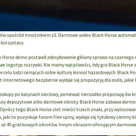
pinów spośród mnożnikiem x3. Darmowe wideo Black Horse automaty 
 korzystasz.
ck Horse demo postawił zdecydowanie główny sprawa na czarnego
owe logotyp rozrywki. Nie mamy wątpliwości, hdy gra Black Hors
w celu ludzi ceniących sobie kulturę konsol hazardowych. Black Hor
internetowego bezpłatnie wydaje się propozycją dla osób, jakie lu
 zakupy po kasynach sieciowy, ponieważ nierzadko proponują ów kr
nusy depozytowe albo darmowe obroty. Black Horse zabawa darmo
prócz tego Black Horse slot mieści trzech znaki, przy wylosowa
jaki to pozyskuje fanom free spiny, wydaje się tytułowy ciemny b
 aż 45 gratisowych obrotów. Innym obrazem oferującym darmowe 