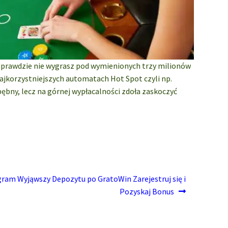
. Wprawdzie nie wygrasz pod wymienionych trzy milionów
najkorzystniejszych automatach Hot Spot czyli np.
bębny, lecz na górnej wypłacalności zdoła zaskoczyć
ram Wyjąwszy Depozytu po GratoWin Zarejestruj się i
Pozyskaj Bonus