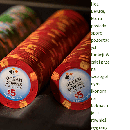
Hot
Deluxe,
która
posiada
sporo
pozostał
ych
funkcji. W
całej grze
na
szczegól
nym
ikonom
na
bębnach
jak i
również
wygrany