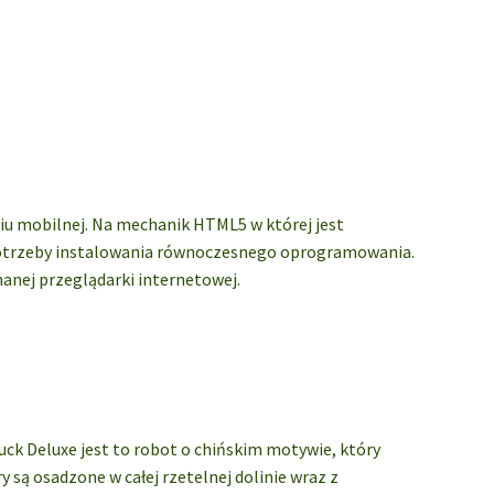
niu mobilnej. Na mechanik HTML5 w której jest
potrzeby instalowania równoczesnego oprogramowania.
anej przeglądarki internetowej.
ck Deluxe jest to robot o chińskim motywie, który
są osadzone w całej rzetelnej dolinie wraz z