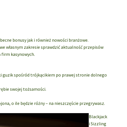
becne bonusy jak i również nowości branżowe.
 we własnym zakresie sprawdzić aktualność przepisów
h firm kasynowych.
i guzik spośród trójkącikiem po prawej stronie dolnego
rębie swojej tożsamości.
jona, o ile będzie różny – na nieszczęście przegrywasz.
Blackjack
i Sizzling