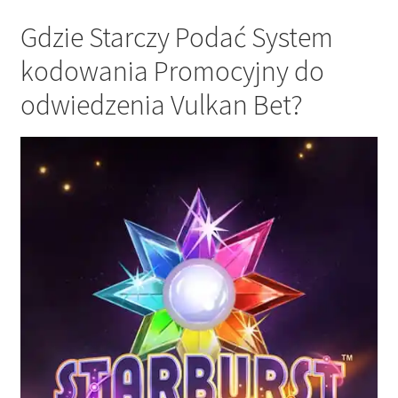
Gdzie Starczy Podać System
kodowania Promocyjny do
odwiedzenia Vulkan Bet?