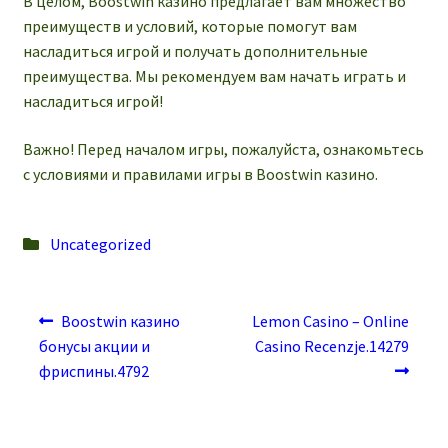
В целом, Boostwin казино предлагает вам множество
преимуществ и условий, которые помогут вам
насладиться игрой и получать дополнительные
преимущества. Мы рекомендуем вам начать играть и
насладиться игрой!
Важно! Перед началом игры, пожалуйста, ознакомьтесь
с условиями и правилами игры в Boostwin казино.
Posted
Uncategorized
in
Post
Previous
Next
Boostwin казино
Lemon Casino – Online
post:
post:
navigation
бонусы акции и
Casino Recenzje.14279
фриспины.4792