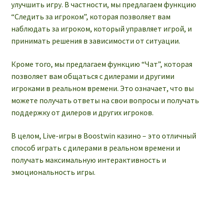
улучшить игру. В частности, мы предлагаем функцию
“Следить за игроком”, которая позволяет вам
наблюдать за игроком, который управляет игрой, и
принимать решения в зависимости от ситуации.
Кроме того, мы предлагаем функцию “Чат”, которая
позволяет вам общаться с дилерами и другими
игроками в реальном времени. Это означает, что вы
можете получать ответы на свои вопросы и получать
поддержку от дилеров и других игроков.
В целом, Live-игры в Boostwin казино – это отличный
способ играть с дилерами в реальном времени и
получать максимальную интерактивность и
эмоциональность игры.