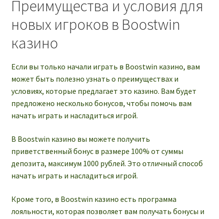
Преимущества и условия для
новых игроков в Boostwin
казино
Если вы только начали играть в Boostwin казино, вам
может быть полезно узнать о преимуществах и
условиях, которые предлагает это казино. Вам будет
предложено несколько бонусов, чтобы помочь вам
начать играть и насладиться игрой.
В Boostwin казино вы можете получить
приветственный бонус в размере 100% от суммы
депозита, максимум 1000 рублей. Это отличный способ
начать играть и насладиться игрой.
Кроме того, в Boostwin казино есть программа
лояльности, которая позволяет вам получать бонусы и